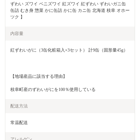
ずわい ズワイ ベニズワイ 紅ズワイ 紅ずわい ずわいガニ缶 
缶詰 むき身 惣菜 かに缶詰 かに缶 カニ缶 北海道 枝幸 オホー
ツク 】
内容量
紅ずわいがに（3缶化粧箱入×3セット） 計9缶（固形量45g）
【地場産品に該当する理由】
枝幸町産のずわいがにを100％使用している
配送方法
常温配送
アレルゲン