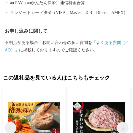
き）」**をお送りいたします。はがきが届きましたら、以下のい
au PAY（auかんたん決済）通信料金合算
ずれかの方法でお手続きをお願い申し上げます。 1. オンライン
クレジットカード決済（VISA、Master、JCB、Diners、AMEX）
で申請する（推奨・最短1分） スマートフォンアプリ「IAM（ア
イアム）」を利用し、マイナンバーカードをかざすだけで、紙の
お申し込みに関して
提出や切手不要で即座に申請が完了します。 2. ご自身でダウン
ロードして郵送する 「ふるまど」等のサイトより申請書をダウ
不明点がある場合、お問い合わせの多い質問を
「よくある質問（F
ンロード・印刷し、添付書類を同封の上、自治体へ郵送してくだ
AQ）」
に掲載しておりますのでご確認ください。
さい。 ※ご自宅にプリンター等の印刷環境がなく、紙の申請書の
郵送を希望される場合は、お手数ですが「受領証明書（はが
き）」が届き次第、記載されている案内窓口までお申し付けくだ
さい。
この返礼品を見ている人はこちらもチェック