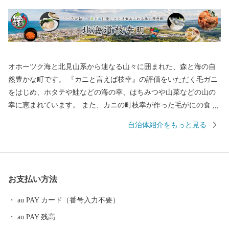
オホーツク海と北見山系から連なる山々に囲まれた、森と海の自
然豊かな町です。 『カニと言えば枝幸』の評価をいただく毛ガニ
をはじめ、ホタテや鮭などの海の幸、はちみつや山菜などの山の
幸に恵まれています。 また、カニの町枝幸が作った毛がにの食べ
方講座『毛ガニ道場』をテキスト、動画でご用意しています。枝
自治体紹介をもっと見る
幸町ホームページでぜひご覧ください！ ■ワンストップ特例申請
のペーパーレス化について 当自治体では、持続可能な社会の実
現（SDGs）に向けたペーパーレス化の推進と、皆様からいただい
た貴重な寄附金を1円でも多く地域の未来を担う事業（子育て支援
お支払い方法
やまちづくりなど）へ直接還元するため、紙の申請書の一斉郵送
を廃止し、原則「ペーパーレス（オンライン）」での受付とさせ
au PAY カード（番号入力不要）
ていただいております。 ワンストップ特例申請を希望された方
au PAY 残高
には、後日、手続き方法を記載した**「受領証明書（圧着はが