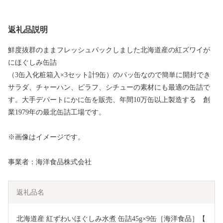
返礼品説明
鮮度抜群のままフレッシュパックしました北海道産の紅ズワイが
にほぐしみ缶詰
（3缶入化粧箱入×3セット計9缶）のパッ缶なので簡単に開封でき
サラダ、チャーハン、ピラフ、シチューの素材にも最適の缶詰で
す。大手デパートにかに缶を販売、年間10万缶以上製造する 創
業1979年の最北缶詰工場です。
※画像はイメージです。
事業者：海洋食品株式会社
返礼品名
北海道産 紅ずわいほぐしみ水煮 缶詰45g×9缶［海洋食品］【 