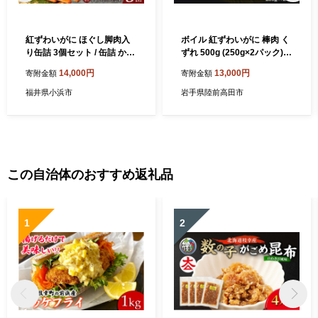
紅ずわいがに ほぐし脚肉入
ボイル 紅ずわいがに 棒肉 く
り缶詰 3個セット / 缶詰 かに
ずれ 500g (250g×2パック)【
カニ 蟹 小浜市 / ママースト
むき身 カニ 蟹 ボイル ほぐし
14,000円
13,000円
寄附金額
寄附金額
アー [BFCO008]
身 冷凍 お寿司 海鮮丼 タイム
缶詰 】RT969-0500
福井県小浜市
岩手県陸前高田市
この自治体のおすすめ返礼品
1
2