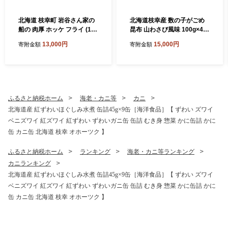
北海道 枝幸町 岩谷さん家の
北海道枝幸産 数の子がごめ
船の 肉厚 ホッケ フライ (1k
昆布 山わさび風味 100g×4パ
g) 【 加工食品 白身フライ お
ック［枝幸海産］【 数の子
13,000円
15,000円
寄附金額
寄附金額
かず 惣菜 お弁当 時短 揚げ物
かずのこ がごめ昆布 昆布 山
夕飯 魚料理 北海道 オホーツ
わさび ご飯のお供 おつまみ
ク 枝幸 】
海鮮 惣菜 小分け 北海道 オホ
ーツク 枝幸 】
ふるさと納税ホーム
海老・カニ等
カニ
北海道産 紅ずわいほぐしみ水煮 缶詰45g×9缶［海洋食品］【 ずわい ズワイ
ベニズワイ 紅ズワイ 紅ずわい ずわいガニ缶 缶詰 むき身 惣菜 かに缶詰 かに
缶 カニ缶 北海道 枝幸 オホーツク 】
ふるさと納税ホーム
ランキング
海老・カニ等ランキング
カニランキング
北海道産 紅ずわいほぐしみ水煮 缶詰45g×9缶［海洋食品］【 ずわい ズワイ
ベニズワイ 紅ズワイ 紅ずわい ずわいガニ缶 缶詰 むき身 惣菜 かに缶詰 かに
缶 カニ缶 北海道 枝幸 オホーツク 】