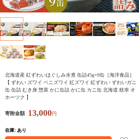
北海道産 紅ずわいほぐしみ水煮 缶詰45g×9缶［海洋食品］
【 ずわい ズワイ ベニズワイ 紅ズワイ 紅ずわい ずわいガニ
缶 缶詰 むき身 惣菜 かに缶詰 かに缶 カニ缶 北海道 枝幸 オ
ホーツク 】
13,000
寄附金額
円
在庫: あり