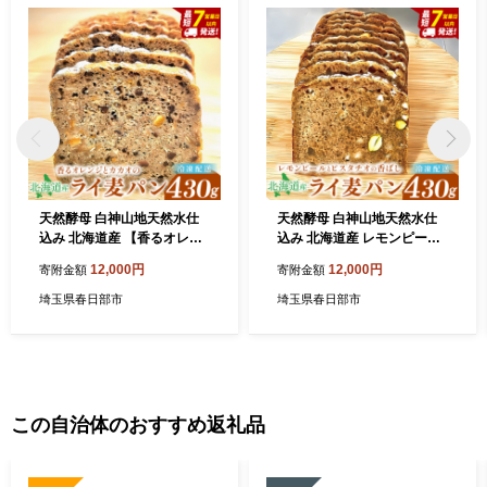
天然酵母 白神山地天然水仕
天然酵母 白神山地天然水仕
込み 北海道産 【香るオレン
込み 北海道産 レモンピール
ジとカカオのライ麦パン】～
とピスタチオの香ばしライ麦
12,000円
12,000円
寄附金額
寄附金額
いのちのパン特製・心ほどけ
パン ～ホワイトチョコの優
る全粒粉ブレッド ～(１本)
しい甘み～【埼玉県 春日
埼玉県春日部市
埼玉県春日部市
【埼玉県 春日部 パン 天
部 パン スイーツ 天然酵
然酵母 手作り】（DA01
母 手作り】（DA016）
9）
この自治体のおすすめ返礼品