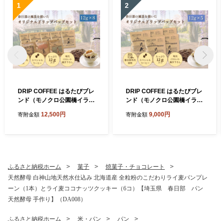
1
2
DRIP COFFEE はるたびブレ
DRIP COFFEE はるたびブレ
ンド（モノクロ公園橋イラス
ンド（モノクロ公園橋イラス
ト） 5パック＋（カラー桜・
ト） 5パック【埼玉県 春日部
12,500円
9,000円
寄附金額
寄附金額
公園橋・藤イラスト）3パッ
市 自家焙煎 ドリップバッグ
ク【埼玉県 春日部市 自家焙
スペシャルティコーヒー 深
煎 ドリップバッグ スペシャ
煎り カフェオレ おうち時間
ルティコーヒー 飲み比べ 浅
手土産 ギフト 贈り物】（DL
煎り 深煎り おうちカフェ ギ
002）
フト 贈り物】（DL003）
ふるさと納税ホーム
菓子
焼菓子・チョコレート
天然酵母 白神山地天然水仕込み 北海道産 全粒粉のこだわりライ麦パンプレ
ーン（1本）とライ麦ココナッツクッキー（6コ）【埼玉県 春日部 パン
天然酵母 手作り】（DA008）
ふるさと納税ホーム
米・パン
パン