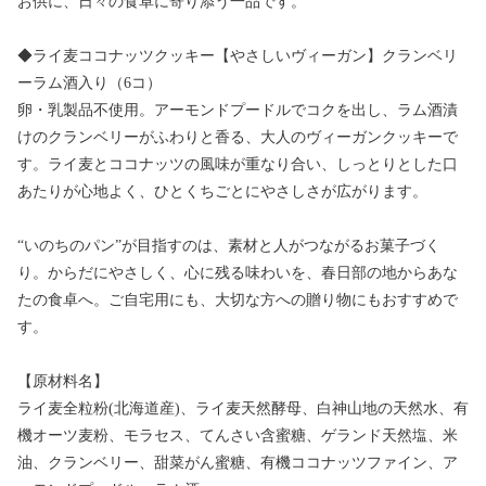
お供に、日々の食卓に寄り添う一品です。
◆ライ麦ココナッツクッキー【やさしいヴィーガン】クランベリ
ーラム酒入り（6コ）
卵・乳製品不使用。アーモンドプードルでコクを出し、ラム酒漬
けのクランベリーがふわりと香る、大人のヴィーガンクッキーで
す。ライ麦とココナッツの風味が重なり合い、しっとりとした口
あたりが心地よく、ひとくちごとにやさしさが広がります。
“いのちのパン”が目指すのは、素材と人がつながるお菓子づく
り。からだにやさしく、心に残る味わいを、春日部の地からあな
たの食卓へ。ご自宅用にも、大切な方への贈り物にもおすすめで
す。
【原材料名】
ライ麦全粒粉(北海道産)、ライ麦天然酵母、白神山地の天然水、有
機オーツ麦粉、モラセス、てんさい含蜜糖、ゲランド天然塩、米
油、クランベリー、甜菜がん蜜糖、有機ココナッツファイン、ア