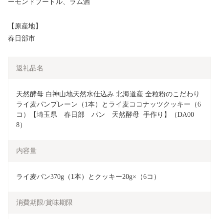
ーモンドプードル、ラム酒
【原産地】
春日部市
返礼品名
天然酵母 白神山地天然水仕込み 北海道産 全粒粉のこだわり
ライ麦パンプレーン（1本）とライ麦ココナッツクッキー（6
コ）【埼玉県　春日部　パン　天然酵母  手作り】（DA00
8）
内容量
ライ麦パン370g（1本）とクッキー20g×（6コ）
消費期限/賞味期限