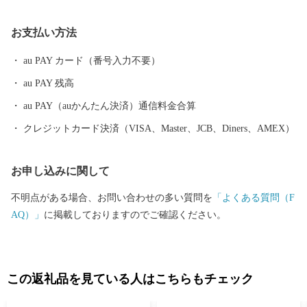
す。 また、自然豊かな江戸川や大落古利根川、神明貝塚などの
文化遺産、豊かな農村景観と農産物、地下神殿と称される首都圏
お支払い方法
外郭放水路、総延長約１㎞の藤棚に彩られたふじ通りで行われる
「春日部藤まつり」や、100畳敷の大凧が江戸川の大空を勇壮に舞
au PAY カード（番号入力不要）
う「大凧あげ祭り」に代表される多種多彩なイベントなど、豊富
au PAY 残高
な観光資源を有し、四季を通じてまちに賑わいと活気を呼び込ん
でいます。 魅力いっぱいの春日部市へ、ぜひ一度お越しくださ
au PAY（auかんたん決済）通信料金合算
い。
クレジットカード決済（VISA、Master、JCB、Diners、AMEX）
お申し込みに関して
不明点がある場合、お問い合わせの多い質問を
「よくある質問（F
AQ）」
に掲載しておりますのでご確認ください。
この返礼品を見ている人はこちらもチェック