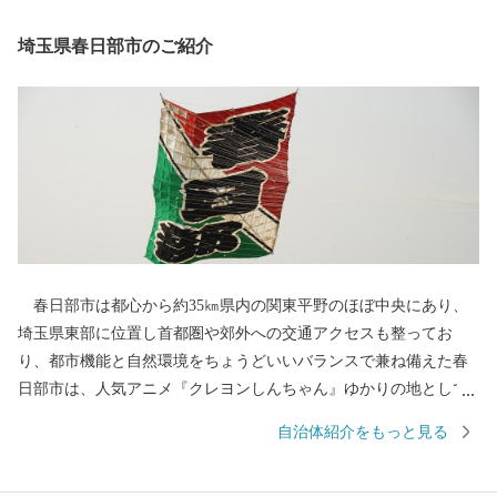
埼玉県春日部市のご紹介
春日部市は都心から約35㎞県内の関東平野のほぼ中央にあり、
埼玉県東部に位置し首都圏や郊外への交通アクセスも整ってお
り、都市機能と自然環境をちょうどいいバランスで兼ね備えた春
日部市は、人気アニメ『クレヨンしんちゃん』ゆかりの地として
も全国的に有名です。 古くは日光街道の宿場として栄えた歴史
自治体紹介をもっと見る
を持ち、江戸の伝統を受け継ぐ桐たんすや桐箱、江戸情緒豊かな
押絵羽子板、麦わら帽子などが全国に誇る特産品となっていま