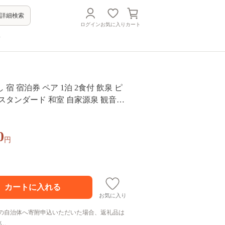
詳細検索
ログイン
お気に入り
カート
方
宿 宿泊券 ペア 1泊 2食付 飲泉 ピ
スタンダード 和室 自家源泉 観音温
 檜風呂 1泊2食 満天檜風呂付 会席料
0
下田市 伊豆
円
お気に入り
の自治体へ寄附申込いただいた場合、返礼品は
ん。