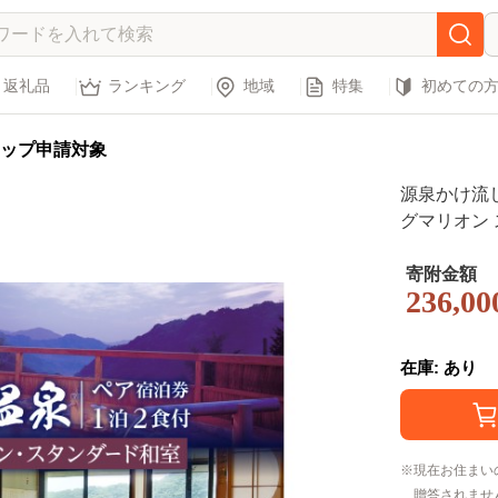
返礼品
ランキング
地域
特集
初めての
ップ申請対象
源泉かけ流し 
グマリオン 
泉 本館 旅行 旅館 観光 トラベル 宿泊 温泉 超軟
水 食事付き
寄附金額
236,00
理 静岡県 
在庫: あり
現在お住まい
贈答されませ