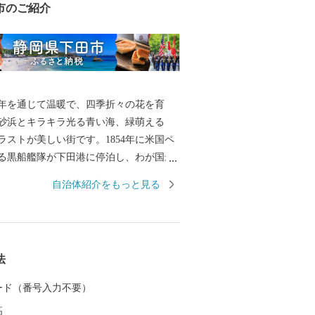
市のご紹介
年を通じて温暖で、四季折々の花を育
砂浜とキラキラ光る青い海、緑萌える
ラストが美しい街です。1854年に米国ペ
る黒船艦隊が下田港に停泊し、わが国最
所となり、歴史的遺産も数多く残されて
自治体紹介をもっと見る
豊富な湯量を誇る温泉や、豊かな自然の恵
る山海の幸、様々な魅力があふれる「ふ
を応援寄附を通じて皆様にお伝えしてい
法
732-8710 メール ：shimoda@furusato-
com 営業時間： 9：00～18：00 【土・日・祝
 カード（番号入力不要）
（12/29～1/3）】
高