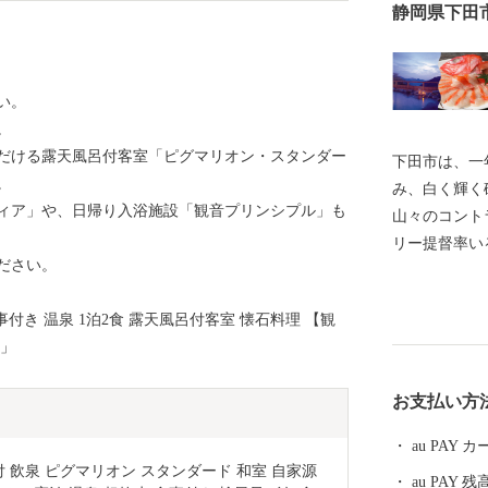
静岡県下田
い。
。
だける露天風呂付客室「ピグマリオン・スタンダー
下田市は、一
。
み、白く輝く
ィア」や、日帰り入浴施設「観音プリンシプル」も
山々のコント
リー提督率い
ださい。
初の開港の場
おります。 
付き 温泉 1泊2食 露天風呂付客室 懐石料理 【観
みを満喫でき
ド」
るさと下田」
きます。 【お問い合わせ先】 株式会社パンクチュアル
お支払い方
連絡先 ：050-1
supports.
au PAY
日・年末年始休み
食付 飲泉 ピグマリオン スタンダード 和室 自家源
au PAY 残