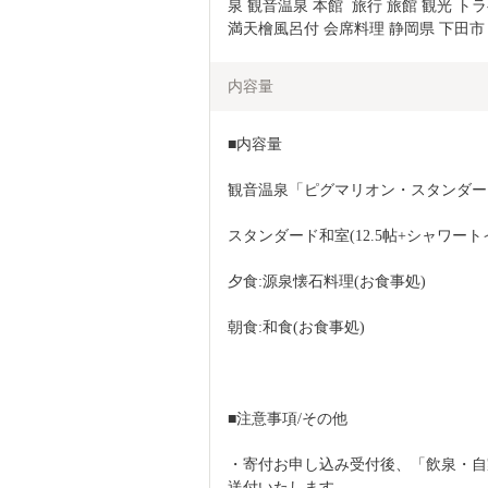
泉 観音温泉 本館  旅行 旅館 観光 トラ
満天檜風呂付 会席料理 静岡県 下田市
内容量
■内容量
観音温泉「ピグマリオン・スタンダード
スタンダード和室(12.5帖+シャワート
夕食:源泉懐石料理(お食事処)
朝食:和食(お食事処)
■注意事項/その他
・寄付お申し込み受付後、「飲泉・自
送付いたします。