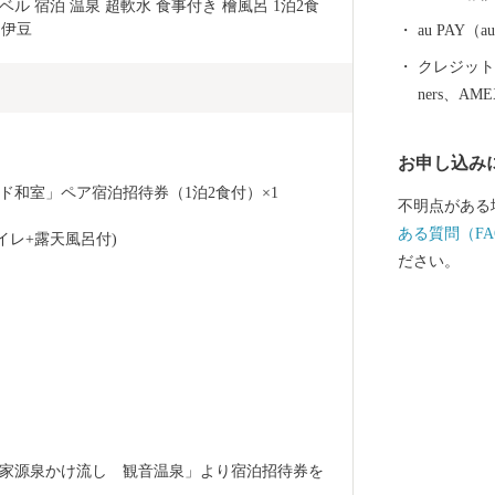
ベル 宿泊 温泉 超軟水 食事付き 檜風呂 1泊2食 
 伊豆
au PAY
クレジットカ
ners、AM
お申し込み
和室」ペア宿泊招待券（1泊2食付）×1
不明点がある
ある質問（FA
イレ+露天風呂付)
ださい。
家源泉かけ流し　観音温泉」より宿泊招待券を