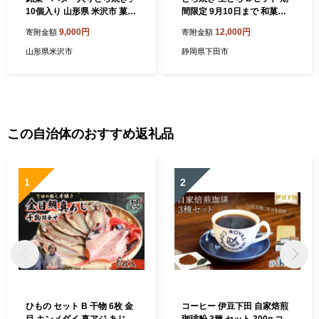
10個入り 山形県 米沢市 菓子
間限定 9月10日まで 和菓子
和菓子 スイーツ バター どら
どら焼き 生どら おやつ スイ
9,000円
12,000円
寄附金額
寄附金額
焼き あんこ 小豆 和洋折衷 甘
ーツ ギフト 生クリーム わら
い お土産 ギフト 贈答 手土産
び餅 オレンジ ソース 抹茶 あ
山形県米沢市
静岡県下田市
お茶請け 人気 定番 老舗 個包
ずき 珈琲 Bセット 3種 3個
装 山形県米沢市 米沢
冷凍 プレゼント 贈答 静岡 伊
豆 下田 平井製菓
この自治体のおすすめ返礼品
1
2
ひもの セット B 干物 6枚 金
コーヒー 伊豆下田 自家焙煎