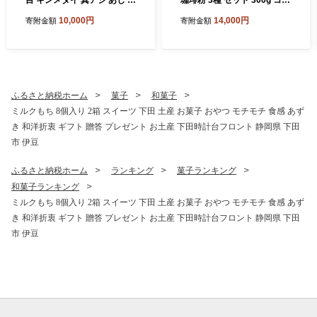
目 キンメダイ 真アジ あじ 金
珈琲粉 3種 セット 300g コー
目鯛 保存料 無添加 須崎 伊豆
ヒー coffee 珈琲 粉 焙煎 カ
10,000円
14,000円
寄附金額
寄附金額
下田 静岡 ほうえい
フェ ブレンド 深煎り 贈答用
プレゼント ギフト お土産 飲
料 飲み物 ドリンク 嗜好品 キ
ャンプ アウトドア 静岡県 伊
豆 下田市 目黒グリーン珈琲
焙煎所
ふるさと納税ホーム
菓子
和菓子
ミルクもち 8個入り 2箱 スイーツ 下田 土産 お菓子 おやつ モチモチ 食感 あず
き 和洋折衷 ギフト 贈答 プレゼント お土産 下田時計台フロント 静岡県 下田
市 伊豆
ふるさと納税ホーム
ランキング
菓子ランキング
和菓子ランキング
ミルクもち 8個入り 2箱 スイーツ 下田 土産 お菓子 おやつ モチモチ 食感 あず
き 和洋折衷 ギフト 贈答 プレゼント お土産 下田時計台フロント 静岡県 下田
市 伊豆