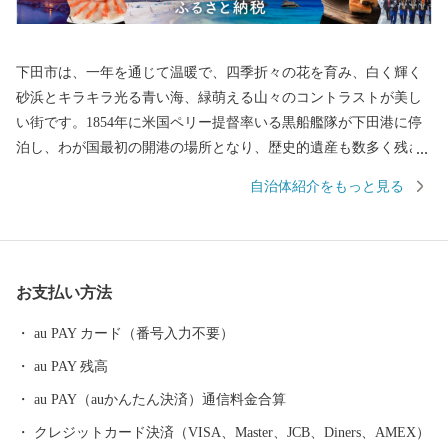
下田市は、一年を通じて温暖で、四季折々の花を育み、白く輝く
砂浜とキラキラ光る青い海、緑萌える山々のコントラストが美し
い街です。1854年に米国ペリー提督率いる黒船艦隊が下田港に停
泊し、わが国最初の開港の場所となり、歴史的遺産も数多く残さ
れております。 豊富な湯量を誇る温泉や、豊かな自然の恵みを満
自治体紹介をもっと見る
喫できる山海の幸、様々な魅力があふれる「ふるさと下田」を応
援寄附を通じて皆様にお伝えしていきます。 【お問い合わせ先】
株式会社パンクチュアル 連絡先 ：050-1732-8710 メール ：shim
oda@furusato-supports.com 営業時間： 9：00～18：00 【土・日・祝
お支払い方法
日・年末年始休み（12/29～1/3）】
au PAY カード（番号入力不要）
au PAY 残高
au PAY（auかんたん決済）通信料金合算
クレジットカード決済（VISA、Master、JCB、Diners、AMEX）