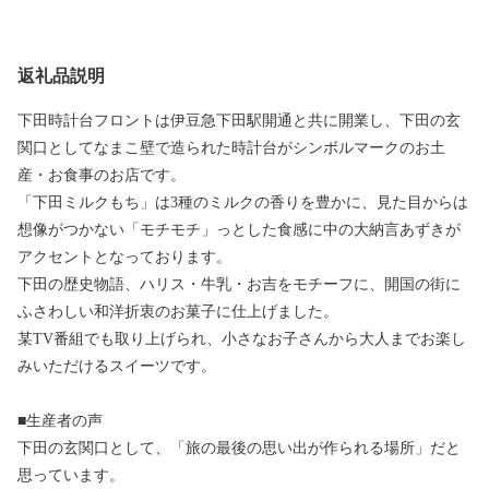
返礼品説明
下田時計台フロントは伊豆急下田駅開通と共に開業し、下田の玄
関口としてなまこ壁で造られた時計台がシンボルマークのお土
産・お食事のお店です。
「下田ミルクもち」は3種のミルクの香りを豊かに、見た目からは
想像がつかない「モチモチ」っとした食感に中の大納言あずきが
アクセントとなっております。
下田の歴史物語、ハリス・牛乳・お吉をモチーフに、開国の街に
ふさわしい和洋折衷のお菓子に仕上げました。
某TV番組でも取り上げられ、小さなお子さんから大人までお楽し
みいただけるスイーツです。
■生産者の声
下田の玄関口として、「旅の最後の思い出が作られる場所」だと
思っています。