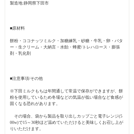
製造地:静岡県下田市
■原材料
餅粉・ココナッツミルク・加糖練乳・砂糖・牛乳・卵・バタ
ー・生クリーム・大納言・水飴・蜂蜜/トレハロース・膨張
剤・乳化剤
■注意事項/その他
※下田ミルクもちは年間通して常温で保存ができますが、餅
粉を使用しているため冬場などの気温が低い場合など食感が
固くなる恐れがあります。
　その場合、袋から製品を取り出しカップごと電子レンジ(5
00w)で15～30秒ほど温めていただけると美味しくお召し上が
りいただけます。