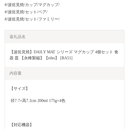
#/波佐見焼/カップ/マグカップ/
#/波佐見焼/セット/ペア/
#/波佐見焼/セット/ファミリー/
返礼品名
【波佐見焼】DAILY MAT シリーズ マグカップ 4個セット 食
器 皿 【永峰製磁】【eiho】 [RA51]
内容量
【サイズ】
 径7.7×高7.2cm 200ml 175g×4色 
【対応機器】