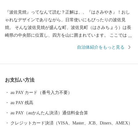
『波佐見焼』ってなんて読む？正解は、、『はさみやき』！おし
ゃれなデザインでありながら、日常使いにもぴったりの波佐見
焼。 そんな波佐見焼が盛んな町、波佐見町（はさみちょう）は長
崎県の中央部に位置し、四方を山に囲まれています。 ここでは、
日本の棚田百選に選ばれた「鬼木棚田」にみられるように、豊か
自治体紹介をもっと見る
な自然のなかで、お米やお茶、アスパラガスなどの農畜産業が行
われているほか、400年の歴史を持つ陶磁器産業を中心とした「も
のづくり」の息吹が根付いています。 今なお多くの窯元が集積す
る中尾山には世界最大規模の登り窯跡があり、江戸時代には、こ
お支払い方法
こで焼かれた「くらわんか碗」が全国に出荷され、当時貴重品で
あった磁器を広く普及させるとともに、食文化にも大きな影響を
au PAY カード（番号入力不要）
与えたといわれています。 そして近年においても、日本の食卓を
au PAY 残高
彩るおしゃれで機能的な日用和食器の一大産地として、全国的に
も高いシェアを誇っています。（すでに皆さまの食卓にも、波佐
au PAY（auかんたん決済）通信料金合算
見で作られたやきものがあるかも！？）窯元、棚田、温泉など、
クレジットカード決済（VISA、Master、JCB、Diners、AMEX）
ここでは紹介しきれません。長崎へお越しの際は、ぜひ波佐見町
へお立ち寄りください。