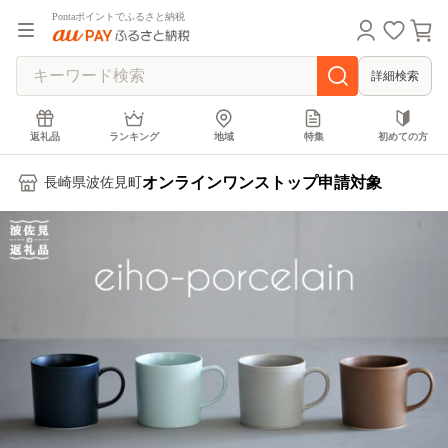
Pontaポイントでふるさと納税
詳細検索
返礼品
ランキング
地域
特集
初めての方
オンラインワンストップ申請対象
長崎県波佐見町