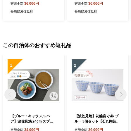
ップ 4色セット 食器 皿 【永
ット 食器 皿 【永峰製磁】
36,000円
30,000円
寄附金額
寄附金額
峰製磁】【eiho】 [RA60]
【eiho】 [RA48]
長崎県波佐見町
長崎県波佐見町
この自治体のおすすめ返礼品
1
2
【ブルー・キャラメル ペ
【波佐見焼】花離宮 小鉢 ブ
ア】波佐見焼 24cm スプレ
ルー 3個セット【石丸陶芸】
ッドプレート【一真窯】 [BB
[LB95]
34,000円
39,000円
寄附金額
寄附金額