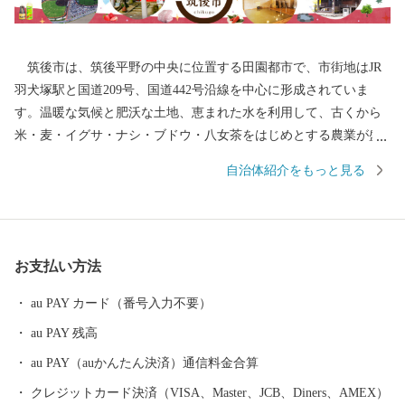
筑後市は、筑後平野の中央に位置する田園都市で、市街地はJR
羽犬塚駅と国道209号、国道442号沿線を中心に形成されていま
す。温暖な気候と肥沃な土地、恵まれた水を利用して、古くから
米・麦・イグサ・ナシ・ブドウ・八女茶をはじめとする農業が盛
んに行われてきました。また、交通の便の良さを生かして企業誘
自治体紹介をもっと見る
致にも力を入れ、たくさんの製造業企業が立地しています。 平
成28年には九州新幹線筑後船小屋駅西側に福岡ソフトバンクホー
クスファーム本拠地である「HAWKSベースボールパーク筑後」が
開業。駅周辺には県営筑後広域公園や芸術文化交流施設「九州芸
お支払い方法
文館」等の整備も進み、筑後地域の玄関口として発展を続けてい
ます。
au PAY カード（番号入力不要）
au PAY 残高
au PAY（auかんたん決済）通信料金合算
クレジットカード決済（VISA、Master、JCB、Diners、AMEX）