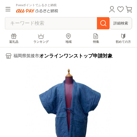
Pontaポイントでふるさと納税
詳細検索
返礼品
ランキング
地域
特集
初めての方
オンラインワンストップ申請対象
福岡県筑後市