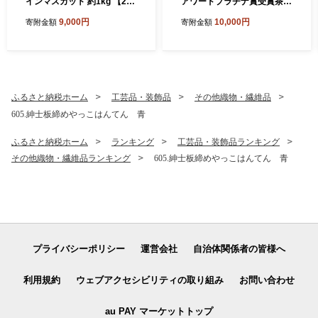
インマスカット 約1kg 【202
アワードプラチナ賞受賞茶
6年9月上旬から10月上旬発
八女茶農家が自宅で飲むお茶
9,000円
10,000円
寄附金額
寄附金額
送予定】 ぶどう マスカット
「煎茶 華喜 hanayagi」 80g
果物 フルーツ
×8袋 お茶 日本茶 緑茶 八女
茶 煎茶
ふるさと納税ホーム
工芸品・装飾品
その他織物・繊維品
605.紳士板締めやっこはんてん 青
ふるさと納税ホーム
ランキング
工芸品・装飾品ランキング
その他織物・繊維品ランキング
605.紳士板締めやっこはんてん 青
プライバシーポリシー
運営会社
自治体関係者の皆様へ
利用規約
ウェブアクセシビリティの取り組み
お問い合わせ
au PAY マーケットトップ