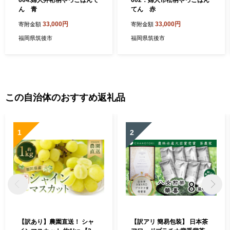
604.婦人井桁柄やっこはんて
602．婦人市松柄やっこはん
ん 青
てん 赤
33,000円
33,000円
寄附金額
寄附金額
福岡県筑後市
福岡県筑後市
この自治体のおすすめ返礼品
1
2
【訳あり】農園直送！ シャ
【訳アリ 簡易包装】 日本茶