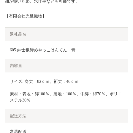
袖が短いため、水仕事なども可能です。
【有限会社光延織物】
返礼品名
605.紳士板締めやっこはんてん　青
内容量
サイズ: 身丈：82ｃｍ、裄丈：46ｃｍ
素材：表地：綿100％、裏地：100％、中綿：綿70％、ポリエ
ステル30％
配送方法
常温配送