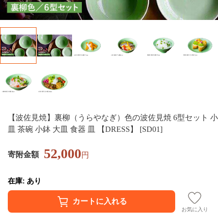
【波佐見焼】裏柳（うらやなぎ）色の波佐見焼 6型セット 小
皿 茶碗 小鉢 大皿 食器 皿 【DRESS】 [SD01]
52,000
寄附金額
円
在庫: あり
お気に入り