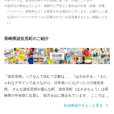
本ページは、提供自治体からの情報に基づき、作成しています。
提供元の都合などにより、掲載中に予告なく返礼品の仕様（規格、容量、
パッケージ、原材料など）が変更される場合がございます。お届けした返
礼品のパッケージやラベルに記載されている注意書きなどをご確認くださ
い。
長崎県波佐見町のご紹介
『波佐見焼』ってなんて読む？正解は、、『はさみやき』！おし
ゃれなデザインでありながら、日常使いにもぴったりの波佐見
焼。 そんな波佐見焼が盛んな町、波佐見町（はさみちょう）は長
崎県の中央部に位置し、四方を山に囲まれています。 ここでは、
日本の棚田百選に選ばれた「鬼木棚田」にみられるように、豊か
自治体紹介をもっと見る
な自然のなかで、お米やお茶、アスパラガスなどの農畜産業が行