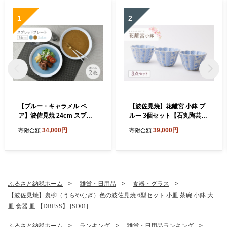
1
2
【ブルー・キャラメル ペ
【波佐見焼】花離宮 小鉢 ブ
ア】波佐見焼 24cm スプレ
ルー 3個セット【石丸陶芸】
ッドプレート【一真窯】 [BB
[LB95]
34,000円
39,000円
寄附金額
寄附金額
55]
ふるさと納税ホーム
雑貨・日用品
食器・グラス
【波佐見焼】裏柳（うらやなぎ）色の波佐見焼 6型セット 小皿 茶碗 小鉢 大
皿 食器 皿 【DRESS】 [SD01]
ふるさと納税ホーム
ランキング
雑貨・日用品ランキング