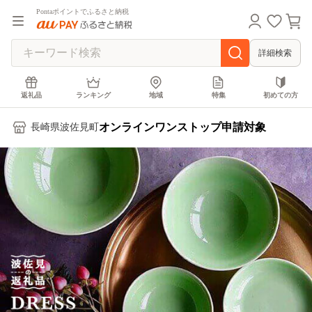
Pontaポイントでふるさと納税
詳細検索
返礼品
ランキング
地域
特集
初めての方
オンラインワンストップ申請対象
長崎県波佐見町