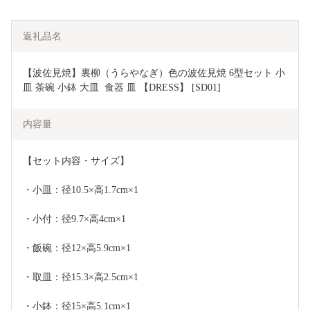
返礼品名
【波佐見焼】裏柳（うらやなぎ）色の波佐見焼 6型セット 小
皿 茶碗 小鉢 大皿  食器 皿 【DRESS】 [SD01]
内容量
【セット内容・サイズ】 
・小皿：径10.5×高1.7cm×1
・小付：径9.7×高4cm×1
・飯碗：径12×高5.9cm×1
・取皿：径15.3×高2.5cm×1
・小鉢：径15×高5.1cm×1