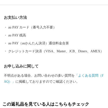
われているほか、400年の歴史を持つ陶磁器産業を中心とした「も
のづくり」の息吹が根付いています。 今なお多くの窯元が集積す
る中尾山には世界最大規模の登り窯跡があり、江戸時代には、こ
お支払い方法
こで焼かれた「くらわんか碗」が全国に出荷され、当時貴重品で
あった磁器を広く普及させるとともに、食文化にも大きな影響を
au PAY カード（番号入力不要）
与えたといわれています。 そして近年においても、日本の食卓を
au PAY 残高
彩るおしゃれで機能的な日用和食器の一大産地として、全国的に
も高いシェアを誇っています。（すでに皆さまの食卓にも、波佐
au PAY（auかんたん決済）通信料金合算
見で作られたやきものがあるかも！？）窯元、棚田、温泉など、
クレジットカード決済（VISA、Master、JCB、Diners、AMEX）
ここでは紹介しきれません。長崎へお越しの際は、ぜひ波佐見町
へお立ち寄りください。
お申し込みに関して
不明点がある場合、お問い合わせの多い質問を
「よくある質問（F
AQ）」
に掲載しておりますのでご確認ください。
この返礼品を見ている人はこちらもチェック