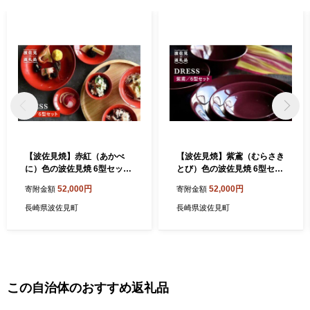
【波佐見焼】赤紅（あかべ
【波佐見焼】紫鳶（むらさき
に）色の波佐見焼 6型セット
とび）色の波佐見焼 6型セッ
小皿 茶碗 小鉢 大皿 食器 皿
ト 小皿 茶碗 小鉢 大皿 食器
52,000円
52,000円
寄附金額
寄附金額
【DRESS】 [SD10]
皿 【DRESS】 [SD08]
長崎県波佐見町
長崎県波佐見町
この自治体のおすすめ返礼品