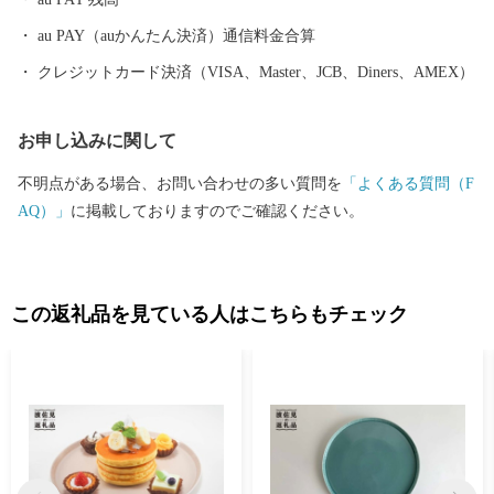
彩るおしゃれで機能的な日用和食器の一大産地として、全国的に
も高いシェアを誇っています。（すでに皆さまの食卓にも、波佐
au PAY（auかんたん決済）通信料金合算
見で作られたやきものがあるかも！？）窯元、棚田、温泉など、
クレジットカード決済（VISA、Master、JCB、Diners、AMEX）
ここでは紹介しきれません。長崎へお越しの際は、ぜひ波佐見町
へお立ち寄りください。
お申し込みに関して
不明点がある場合、お問い合わせの多い質問を
「よくある質問（F
AQ）」
に掲載しておりますのでご確認ください。
この返礼品を見ている人はこちらもチェック