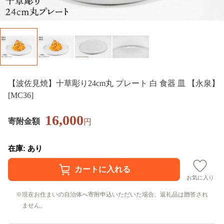
【波佐見焼】十草彫り24cm丸 プレート 白 食器 皿 【永泉】
[MC36]
16,000
寄附金額
円
在庫: あり
お気に入り
現在お住まいの自治体へ寄附申込いただいた場合、返礼品は贈答され
ません。