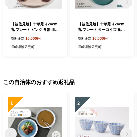
【波佐見焼】十草彫り24cm
【波佐見焼】十草彫り24cm
丸 プレート ピンク 食器 皿
丸 プレート ターコイズ 食器
【永泉】 [MC37]
皿 【永泉】 [MC39]
16,000円
16,000円
寄附金額
寄附金額
長崎県波佐見町
長崎県波佐見町
この自治体のおすすめ返礼品
1
2