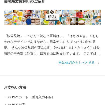
長崎県波佐見町のご紹介
『波佐見焼』ってなんて読む？正解は、、『はさみやき』！おし
ゃれなデザインでありながら、日常使いにもぴったりの波佐見
焼。 そんな波佐見焼が盛んな町、波佐見町（はさみちょう）は長
崎県の中央部に位置し、四方を山に囲まれています。 ここでは、
日本の棚田百選に選ばれた「鬼木棚田」にみられるように、豊か
自治体紹介をもっと見る
な自然のなかで、お米やお茶、アスパラガスなどの農畜産業が行
われているほか、400年の歴史を持つ陶磁器産業を中心とした「も
のづくり」の息吹が根付いています。 今なお多くの窯元が集積す
る中尾山には世界最大規模の登り窯跡があり、江戸時代には、こ
お支払い方法
こで焼かれた「くらわんか碗」が全国に出荷され、当時貴重品で
あった磁器を広く普及させるとともに、食文化にも大きな影響を
au PAY カード（番号入力不要）
与えたといわれています。 そして近年においても、日本の食卓を
au PAY 残高