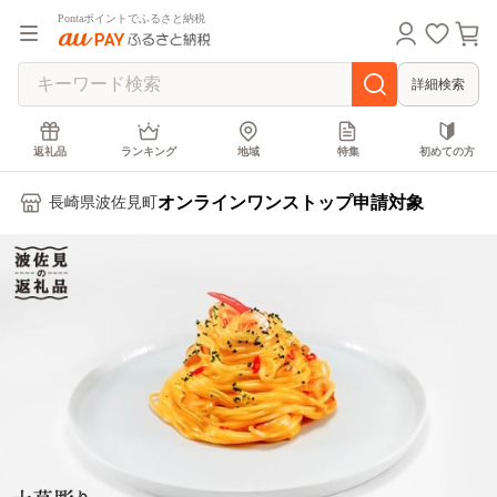
Pontaポイントでふるさと納税
詳細検索
返礼品
ランキング
地域
特集
初めての方
オンラインワンストップ申請対象
長崎県波佐見町