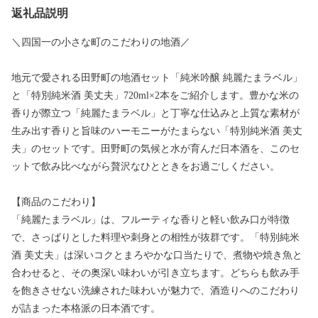
返礼品説明
＼四国一の小さな町のこだわりの地酒／
地元で愛される田野町の地酒セット「純米吟醸 純麗たまラベル」
と「特別純米酒 美丈夫」720ml×2本をご紹介します。豊かな米の
香りが際立つ「純麗たまラベル」と丁寧な仕込みと上質な素材が
生み出す香りと旨味のハーモニーがたまらない「特別純米酒 美丈
夫」のセットです。田野町の気候と水が育んだ日本酒を、このセ
ットで飲み比べながら贅沢なひとときをお過ごしください。
【商品のこだわり】
「純麗たまラベル」は、フルーティな香りと軽い飲み口が特徴
で、さっぱりとした料理や刺身との相性が抜群です。「特別純米
酒 美丈夫」は深いコクとまろやかな口当たりで、煮物や焼き魚と
合わせると、その奥深い味わいが引き立ちます。どちらも飲み手
を飽きさせない洗練された味わいが魅力で、酒造りへのこだわり
が詰まった本格派の日本酒です。