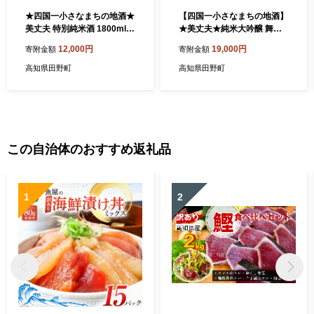
★四国一小さなまちの地酒★
【四国一小さなまちの地酒】
美丈夫 特別純米酒 1800ml×
★美丈夫★純米大吟醸 舞
1本 お歳暮 日本酒 一升瓶 お
（まい） 1800ml×1本 美丈
12,000円
19,000円
寄附金額
寄附金額
酒 酒 おさけ 1.8リットル 度
夫 お歳暮 日本酒 一升瓶 お酒
数 15度 おいしい 地酒 男性
酒 おさけ 1.8リットル 度数 1
高知県田野町
高知県田野町
誕生日プレゼント 父 誕生日
5度 おいしい 地酒 男性 父 誕
20歳
生日 20歳
この自治体のおすすめ返礼品
1
2