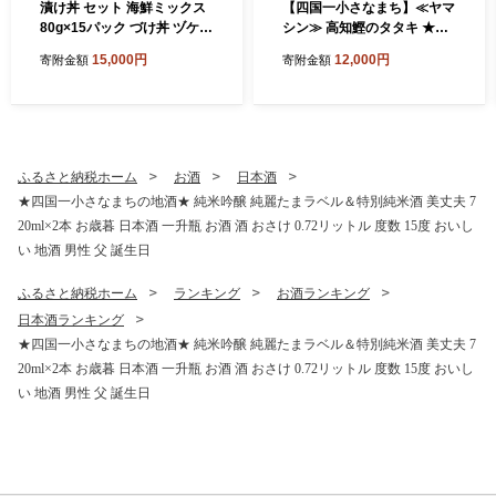
漬け丼 セット 海鮮ミックス
【四国一小さなまち】≪ヤマ
80g×15パック づけ丼 ヅケ丼
シン≫ 高知鰹のタタキ ★訳
海鮮丼 海鮮丼の具 漬け丼の
あり★ ２ｋｇ 食べ比べセ
15,000円
12,000円
寄附金額
寄附金額
素 訳あり 規格外 マグロ 鮪
ット（タレ・おろし生姜・柚
まぐろ ブリ 鰤 ぶり カンパチ
塩付き）
かんぱち タイ 鯛 たい 真鯛
ハマチ はまち イカ いか サー
モン どんぶり おかず 惣菜 海
鮮 魚介類 新鮮 個包装 小分け
ふるさと納税ホーム
お酒
日本酒
真空パック 海鮮丼セット 刺
★四国一小さなまちの地酒★ 純米吟醸 純麗たまラベル＆特別純米酒 美丈夫 7
身 おすすめ 人気 ランキング
20ml×2本 お歳暮 日本酒 一升瓶 お酒 酒 おさけ 0.72リットル 度数 15度 おいし
ふるさと納税 ふるさとチョ
イス 15000円
い 地酒 男性 父 誕生日
ふるさと納税ホーム
ランキング
お酒ランキング
日本酒ランキング
★四国一小さなまちの地酒★ 純米吟醸 純麗たまラベル＆特別純米酒 美丈夫 7
20ml×2本 お歳暮 日本酒 一升瓶 お酒 酒 おさけ 0.72リットル 度数 15度 おいし
い 地酒 男性 父 誕生日