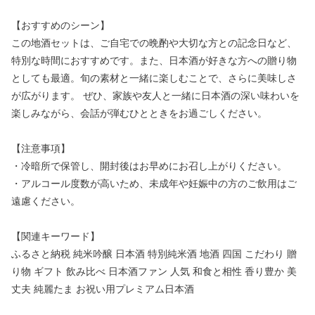
【おすすめのシーン】
この地酒セットは、ご自宅での晩酌や大切な方との記念日など、
特別な時間におすすめです。また、日本酒が好きな方への贈り物
としても最適。旬の素材と一緒に楽しむことで、さらに美味しさ
が広がります。 ぜひ、家族や友人と一緒に日本酒の深い味わいを
楽しみながら、会話が弾むひとときをお過ごしください。
【注意事項】
・冷暗所で保管し、開封後はお早めにお召し上がりください。
・アルコール度数が高いため、未成年や妊娠中の方のご飲用はご
遠慮ください。
【関連キーワード】
ふるさと納税 純米吟醸 日本酒 特別純米酒 地酒 四国 こだわり 贈
り物 ギフト 飲み比べ 日本酒ファン 人気 和食と相性 香り豊か 美
丈夫 純麗たま お祝い用プレミアム日本酒