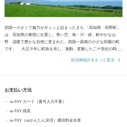
四国一小さくて魅力がギュッと詰まったまち 「高知県 田野町」
は、高知県の東部に位置し、青い空、海・川・緑、鮮やかな山
野、温暖で豊かな自然に恵まれた、四国一面積の小さな田園の町
です。 大正９年に町政を布し、激動、変貌した二十世紀の時代
を町民の英知とたゆみない勤勉な努力と郷土愛のもとに、人情豊
自治体紹介をもっと見る
かな明るい活力ある今日の町勢を築いてり、2020年に町制100周年
を迎えます。 山・川・海の豊かな自然に囲まれた環境と、総面
積６．５３㎢のコンパクトなまちの特性を生かし、皆が安心・安
全に暮らし、いきいきと仕事ができる生活環境を整備し、誰もが
お支払い方法
「訪れてみたい」、「住んでみたい」、「住み続けたい」と思え
るような日本一魅力のあるまち、生涯を通じて幸せを感じてもら
au PAY カード（番号入力不要）
える町を目指し、誠心誠意取り組んでまいります。
au PAY 残高
au PAY（auかんたん決済）通信料金合算