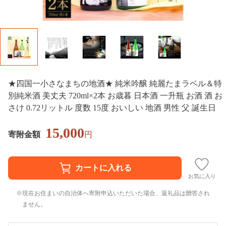
★四国一小さなまちの地酒★ 純米吟醸 純麗たまラベル＆特
別純米酒 美丈夫 720ml×2本 お歳暮 日本酒 一升瓶 お酒 酒 お
さけ 0.72リットル 度数 15度 おいしい 地酒 男性 父 誕生日
15,000
寄附金額
円
お気に入り
現在お住まいの自治体へ寄附申込いただいた場合、返礼品は贈答され
ません。