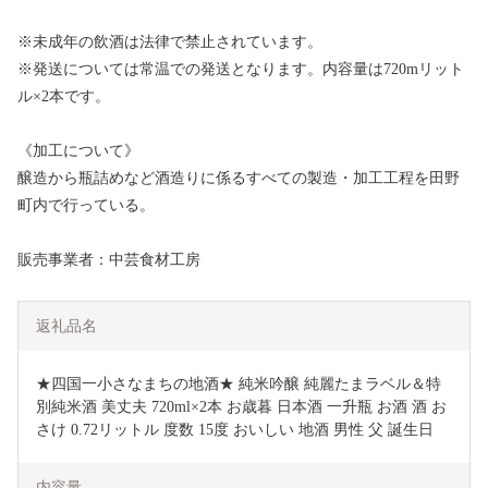
※未成年の飲酒は法律で禁止されています。
※発送については常温での発送となります。内容量は720mリット
ル×2本です。
《加工について》
醸造から瓶詰めなど酒造りに係るすべての製造・加工工程を田野
町内で行っている。
販売事業者：中芸食材工房
返礼品名
★四国一小さなまちの地酒★ 純米吟醸 純麗たまラベル＆特
別純米酒 美丈夫 720ml×2本 お歳暮 日本酒 一升瓶 お酒 酒 お
さけ 0.72リットル 度数 15度 おいしい 地酒 男性 父 誕生日
内容量