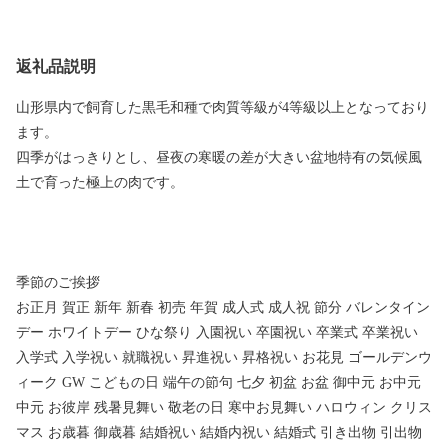
返礼品説明
山形県内で飼育した黒毛和種で肉質等級が4等級以上となっており
ます。
四季がはっきりとし、昼夜の寒暖の差が大きい盆地特有の気候風
土で育った極上の肉です。
季節のご挨拶
お正月 賀正 新年 新春 初売 年賀 成人式 成人祝 節分 バレンタイン
デー ホワイトデー ひな祭り 入園祝い 卒園祝い 卒業式 卒業祝い
入学式 入学祝い 就職祝い 昇進祝い 昇格祝い お花見 ゴールデンウ
ィーク GW こどもの日 端午の節句 七夕 初盆 お盆 御中元 お中元
中元 お彼岸 残暑見舞い 敬老の日 寒中お見舞い ハロウィン クリス
マス お歳暮 御歳暮 結婚祝い 結婚内祝い 結婚式 引き出物 引出物