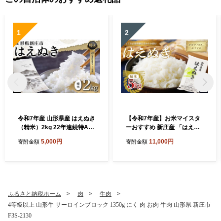
1
2
令和7年産 山形県産 はえぬき
【令和7年産】お米マイスタ
（精米）2kg 22年連続特A受
ーおすすめ 新庄産 「はえぬ
賞 米 お米 おこめ 山形県 新
き」（精米）5kg×1袋 F3S-2
5,000円
11,000円
寄附金額
寄附金額
庄市 F3S-2648
890
ふるさと納税ホーム
肉
牛肉
4等級以上 山形牛 サーロインブロック 1350g にく 肉 お肉 牛肉 山形県 新庄市
F3S-2130