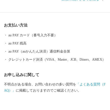
たことや、近県を結ぶ高速自動車道の中心地として整備が進むな
ど、高速交通の時代にあわせて発展しています。 また、2016年ユ
ネスコ無形文化遺産にも登録された、260年以上の歴史を誇る「新
庄まつり」や日本有数の豪雪地帯という気候風土によって育まれ
お支払い方法
た、歴史と文化に彩られたまちでもあります。 これまで培ってき
た都市基盤を土台として、さらに質の高い都市機能と快適性のな
au PAY カード（番号入力不要）
かに、自然の豊かさや雪とともにある暮らしを味わい楽しむこと
au PAY 残高
ができる『田園都市』を目指し、まちづくりを進めています。
新庄市はふるさと納税の基準に適合しているとして、総務大臣の
au PAY（auかんたん決済）通信料金合算
指定を受けています。指定期間内に新庄市にふるさと納税をする
クレジットカード決済（VISA、Master、JCB、Diners、AMEX）
と、個人住民税の寄附金特例控除の適用を受けることができま
す。 ※個人住民税の寄附金特例控除を受けるには、確定申告また
お申し込みに関して
はワンストップ特例申告書の提出を要します。 ▪指定期間 令和5
年10月1日～令和6年9月30日 ▪指定根拠 地方税法第37条の2第2項
不明点がある場合、お問い合わせの多い質問を
「よくある質問（F
及び同第314条の7第2項
AQ）」
に掲載しておりますのでご確認ください。