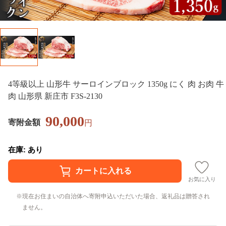
4等級以上 山形牛 サーロインブロック 1350g にく 肉 お肉 牛
肉 山形県 新庄市 F3S-2130
90,000
寄附金額
円
在庫: あり
お気に入り
現在お住まいの自治体へ寄附申込いただいた場合、返礼品は贈答され
ません。