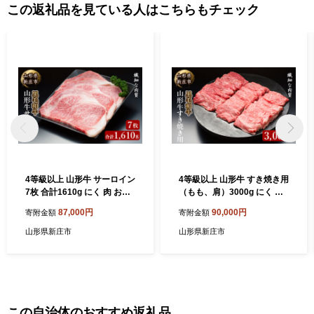
この返礼品を見ている人はこちらもチェック
4等級以上 山形牛 サーロイン
4等級以上 山形牛 すき焼き用
7枚 合計1610g にく 肉 お肉
（もも、肩）3000g にく 肉
牛肉 山形県 新庄市 F3S-214
お肉 牛肉 山形県 新庄市 F3S
87,000円
90,000円
寄附金額
寄附金額
4
-2145
山形県新庄市
山形県新庄市
この自治体のおすすめ返礼品