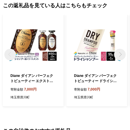
この返礼品を見ている人はこちらもチェック
Diane ダイアン パーフェク
Diane ダイアン パーフェク
トビューティー エクストラ
トビューティー ドライシャ
ダメージリペア シャンプー
ンプー フレッシュマンゴー
7,000円
7,000円
寄附金額
寄附金額
＆トリートメントセット 450
＆ムスク 95g×1個 [Diane ダ
ml×2本 [Diane ダイアン シ
イアン ドライシャンプー 水
埼玉県滑川町
埼玉県滑川町
ャンプー トリートメント ヘ
のいらないシャンプー スプ
アケア 女性 レディース ボタ
レー 女性 洗い立て 頭皮スッ
ニカル ノンシリコン オーガ
キリ ボリューム感 リフレッ
ニック オイル]
シュ ニオイを抑え スタイリ
ング フレグランス]