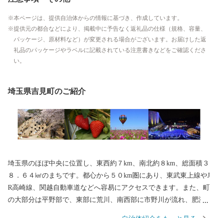
本ページは、提供自治体からの情報に基づき、作成しています。
提供元の都合などにより、掲載中に予告なく返礼品の仕様（規格、容量、
パッケージ、原材料など）が変更される場合がございます。お届けした返
礼品のパッケージやラベルに記載されている注意書きなどをご確認くださ
い。
埼玉県吉見町のご紹介
埼玉県のほぼ中央に位置し、東西約７km、南北約８km、総面積３
８．６４㎢のまちです。都心から５０km圏にあり、東武東上線やJ
R高崎線、関越自動車道などへ容易にアクセスできます。また、町
の大部分は平野部で、東部に荒川、南西部に市野川が流れ、肥沃
な穀倉地帯となっています。西部丘陵地一帯は県立比企丘陵自然