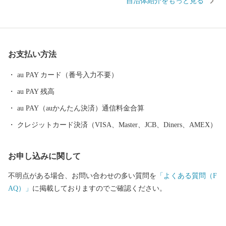
自治体紹介をもっと見る
公園に指定されており、吉見百穴や八丁湖周辺に散在する黒岩横
穴墓群などは、古墳時代を代表する貴重な史跡として注目されて
います。 吉見町は、ふるさと納税の対象団体として総務大臣から
指定を受けているため、本町に寄附した場合は、税制上の特例控
お支払い方法
除を受けることができます。
au PAY カード（番号入力不要）
au PAY 残高
au PAY（auかんたん決済）通信料金合算
クレジットカード決済（VISA、Master、JCB、Diners、AMEX）
お申し込みに関して
不明点がある場合、お問い合わせの多い質問を
「よくある質問（F
AQ）」
に掲載しておりますのでご確認ください。