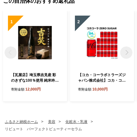
この自治体のおすすめ返礼品
1
2
【瓦屋店】埼玉県吉見産 彩
【コカ・コーラボトラーズジ
のきずな100％使用 純米吟醸
ャパン株式会社】コカ・コー
酒「吉笑-Yoshimi-」500ml
ラゼロ 350ml×24本 1ケース
12,000円
10,000円
寄附金額
寄附金額
缶 350ml
ふるさと納税ホーム
美容
化粧水・乳液
リビュート パーフェクトビューティーセラム