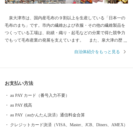
泉大津市は、国内産毛布の９割以上を生産している「日本一の
毛布のまち」です。市内の繊維および衣服・その他の繊維製品を
つくっている工場は、紡績・織り・起毛などの分業で得た競争力
でもって毛布産業の発展を支えています。 また、泉大津の歴史
は古く、奈良時代には府中におかれた国の役所の外港として栄え
自治体紹介をもっと見る
ていました。交通の要として人の往来も多く、随筆や紀行の中に
も、「小津の泊」「小津の浦なる岸の松原」「大津の浦」の名で
登場する名勝の地です。 昭和17年4月1日に市制を施行、泉大津
市と改称。大阪府の南部に位置し、北部・東部は高石市と和泉
お支払い方法
市、南部は大津川を境として泉北郡忠岡町と隣接しています。西
北部は大阪湾に面し、はるかに六甲山、淡路島を望むことができ
au PAY カード（番号入力不要）
ます。市内全域がほぼ平坦で、市街化区域になっています。
au PAY 残高
au PAY（auかんたん決済）通信料金合算
クレジットカード決済（VISA、Master、JCB、Diners、AMEX）