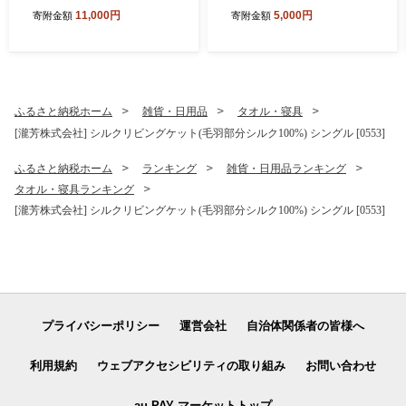
フェイスタオル セット 吸水
4個装) | お菓子 スナック菓子
11,000円
5,000円
寄附金額
寄附金額
性 普段使い 泉州タオル [381
個包装 パスタ スナック 塩味
0]
しお味 おやつ おつまみ 晩酌
おかし スナック菓子 詰め合
わせ[4641]
ふるさと納税ホーム
雑貨・日用品
タオル・寝具
[瀧芳株式会社] シルクリビングケット(毛羽部分シルク100%) シングル [0553]
ふるさと納税ホーム
ランキング
雑貨・日用品ランキング
タオル・寝具ランキング
[瀧芳株式会社] シルクリビングケット(毛羽部分シルク100%) シングル [0553]
プライバシーポリシー
運営会社
自治体関係者の皆様へ
利用規約
ウェブアクセシビリティの取り組み
お問い合わせ
au PAY マーケットトップ