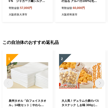
0％ ジャカード織シルク毛
の宝石 アルパカ100%(毛羽
布（毛羽部分）約140×200c
部分)毛布 140×200cm AP30
57,000円
60,000円
寄附金額
寄附金額
m（シングルサイズ）FNM0
S 【1417778】
20
大阪府泉大津市
大阪府和泉市
この自治体のおすすめ返礼品
1
2
泉州タオル「白フェイスタオ
大人気！デュラム小麦のパス
ル」14枚セット｜やわらか
タスナック しお味 300g (約5