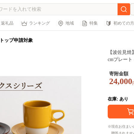
返礼品
ランキング
地域
特集
初めての
トップ申請対象
【波佐見焼
cmプレート 
ks 【藍染窯】
寄附金額
24,000
在庫: あり
現在お住まい
贈答されませ