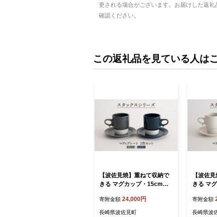
更される場合がございます。お届けした返礼
確認ください。
この返礼品を見ている人は
【波佐見焼】重ねて収納で
【波佐見
きる マグカップ・15cmプ
きる マ
レート ペアセット グレー×
レート 
24,000円
寄附金額
寄附金額
ネイビー Stacks 【藍染
ャンク×ネ
窯】 [JC11]
【藍染窯】 
長崎県波佐見町
長崎県波