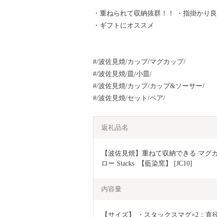
・重ねられて収納抜群！！ ・指掛かり
・ギフトにオススメ
#/波佐見焼/カップ/マグカップ/
#/波佐見焼/皿/小皿/
#/波佐見焼/カップ/カップ&ソーサー/
#/波佐見焼/セット/ペア/
返礼品名
【波佐見焼】重ねて収納できる マグカ
ロー Stacks  【藍染窯】 [JC10]
内容量
【サイズ】 ・スタックスマグ×2：直径8cm