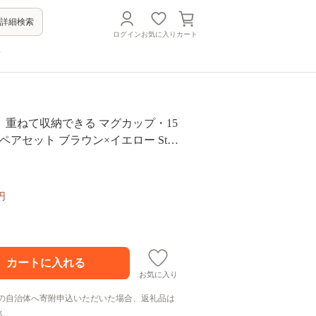
詳細検索
ログイン
お気に入り
カート
方
】重ねて収納できる マグカップ・15
ペアセット ブラウン×イエロー Stac
 [JC10]
円
お気に入り
の自治体へ寄附申込いただいた場合、返礼品は
ん。