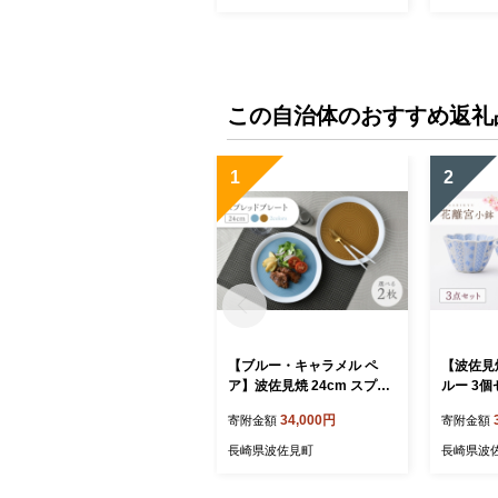
この自治体のおすすめ返礼
1
2
【ブルー・キャラメル ペ
【波佐見
ア】波佐見焼 24cm スプレ
ルー 3
ッドプレート【一真窯】 [B
芸】 [LB9
34,000円
寄附金額
寄附金額
B55]
長崎県波佐見町
長崎県波