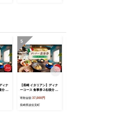
5
6
ディナ
【長崎 イタリアン】ディナ
【長崎 イタリアン】ランチ
様分 プ
ーコース 食事券 2名様分 ス
コース 食事券 1名様分【La
Secon
タンダードコース 【La Sec
Seconda Casa】 [IG14]
37,000円
10,000円
寄附金額
寄附金額
onda Casa】 [IG15]
長崎県波佐見町
長崎県波佐見町