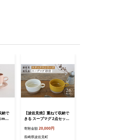
収納で
【波佐見焼】重ねて収納で
cmプ
きる スープマグ 2点セット
ライトピ
イエロー×ホワイト Stacks
20,000円
寄附金額
acks
砂岩 【藍染窯】 スタッキン
グ マグ Stacks [JC57]
長崎県波佐見町