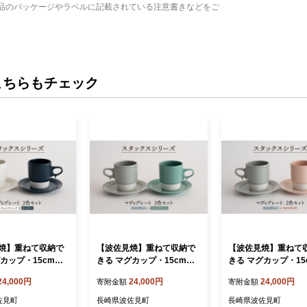
品のパッケージやラベルに記載されている注意書きなどをご
こちらもチェック
焼】重ねて収納で
【波佐見焼】重ねて収納で
【波佐見焼】重ねて
グカップ・15cmプ
きる マグカップ・15cmプ
きる マグカップ・15
ペアセット チョコチ
レート ペアセット ライトグ
レート ペアセット 
24,000円
24,000円
24,000円
寄附金額
寄附金額
イビー Stacks
レー×ライトグリーン Stack
ンク×ライトグレー St
[JC08]
s 【藍染窯】 [JC07]
【藍染窯】 [JC05]
佐見町
長崎県波佐見町
長崎県波佐見町