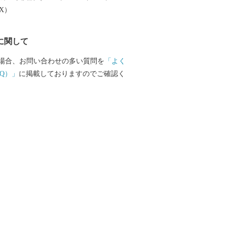
大産地として、全国的にも高いシェアを
EX）
。（すでに皆さまの食卓にも、波佐見で
ものがあるかも！？）窯元、棚田、温泉
に関して
は紹介しきれません。長崎へお越しの際
見町へお立ち寄りください。
場合、お問い合わせの多い質問を
「よく
Q）」
に掲載しておりますのでご確認く