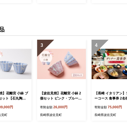
品
3
4
焼】花離宮 小鉢 ブ
【波佐見焼】花離宮 小鉢 2
【長崎 イタリアン】
個セット【石丸陶
個セット ピンク・ブルー
ーコース 食事券 2名
5]
【石丸陶芸】 [LB94]
レミアムコース 【La 
39,000円
26,000円
75,000円
寄附金額
寄附金額
da Casa】 [IG16]
佐見町
長崎県波佐見町
長崎県波佐見町