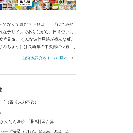
ってなんて読む？正解は、、『はさみや
れなデザインでありながら、日常使いに
波佐見焼。 そんな波佐見焼が盛んな町、
さみちょう）は長崎県の中央部に位置
に囲まれています。 ここでは、日本の棚
自治体紹介をもっと見る
れた「鬼木棚田」にみられるように、豊
かで、お米やお茶、アスパラガスなどの
われているほか、400年の歴史を持つ陶磁
とした「ものづくり」の息吹が根付いて
法
なお多くの窯元が集積する中尾山には世界
り窯跡があり、江戸時代には、ここで焼
 カード（番号入力不要）
わんか碗」が全国に出荷され、当時貴重
高
器を広く普及させるとともに、食文化に
を与えたといわれています。 そして近年
（auかんたん決済）通信料金合算
日本の食卓を彩るおしゃれで機能的な日
ード決済（VISA、Master、JCB、Di