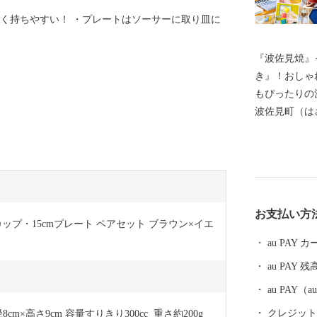
良く持ちやすい！ ・プレートはソーサーに取り皿に
『波佐見焼』
き』！おしゃ
もぴったりの
波佐見町（は
し、四方を山
田百選に選ば
かな自然のな
農畜産業が行
器産業を中心
お支払い方
います。 今
ップ・15cmプレート ペアセット ブラウン×イエ
最大規模の登
au PAY
かれた「くら
au PAY 残
品であった磁
も大きな影響
au PAY
においても、
クレジットカ
×高さ9cm 容量すりきり300cc  重さ約200g 