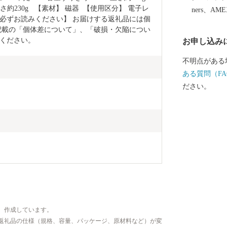
用和食器の一
重さ約230g   【素材】 磁器  【使用区分】 電子レ
ners、AM
誇っています
前に必ずお読みください】 お届けする返礼品には個
記載の「個体差について」、「破損・欠陥につい
作られたやき
ください。
お申し込み
など、ここで
は、ぜひ波佐
不明点がある
ある質問（FA
ださい。
、作成しています。
返礼品の仕様（規格、容量、パッケージ、原材料など）が変