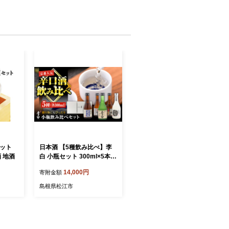
セット
日本酒 【5種飲み比べ】李
酒 地酒
白 小瓶セット 300ml×5本
島根県松江市/李白酒造有限
14,000円
寄附金額
会社 [ALDF008]｜日本酒 お
酒 酒 おさけ 地酒 純米酒 純
島根県松江市
米吟醸 特別純米酒 特別本醸
造酒 飲み比べ 呑み比べ 李
白 李白酒造 人気 おすすめ
セット 詰合せ 詰め合わせ