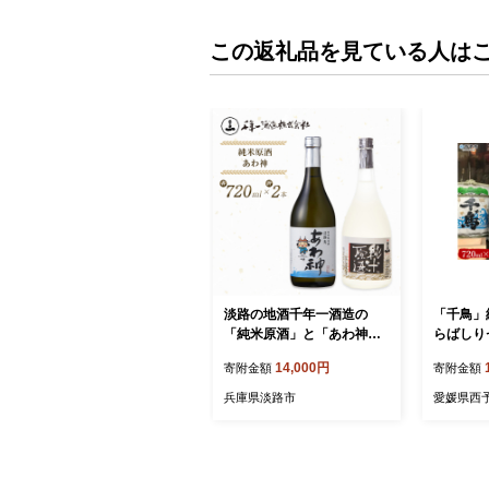
この返礼品を見ている人は
淡路の地酒千年一酒造の
「千鳥」
「純米原酒」と「あわ神」
らばしり
セット
14,000円
寄附金額
寄附金額
兵庫県淡路市
愛媛県西