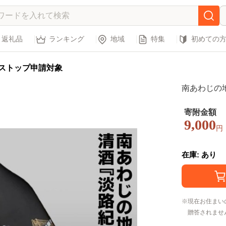
返礼品
ランキング
地域
特集
初めての
ストップ申請対象
南あわじの
寄附金額
9,000
円
在庫: あり
現在お住まい
贈答されませ