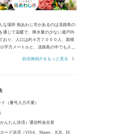
んな場所 南あわじ市があるのは淡路島の
を通じて温暖で、降水量の少ない瀬戸内
ており、人口は約４万７０００人、面積
キロ平方メートルと、淡路島の中でも人
最大の市。「島」といっても、島の両端
自治体紹介をもっと見る
っています。 神戸や大阪、四国からもア
く、高速バスだと、京阪神から約２時
から約１時間です。 そんな南あわじ市は
産物の産地として、その生産とＰＲに力
法
す。
 カード（番号入力不要）
高
（auかんたん決済）通信料金合算
ード決済（VISA、Master、JCB、Di