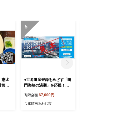
つめあわせ 5本 飲み比べセ
ット 食べ比べ アルコール
ご当地 グルメ お取り寄せ
美味しい おいしい ギフト
5
6
】恵比
●世界遺産登録をめざす「鳴
【淡路島海上ホテル】恵比
骨蒸し
門海峡の渦潮」を応援！！●
寿鯛あら煮〈２パック〉
福良港発「うずしおクルー
67,000円
12,000円
寄附金額
寄附金額
ズ乗船」無料招待券１０枚
（１０回分）
兵庫県南あわじ市
兵庫県南あわじ市