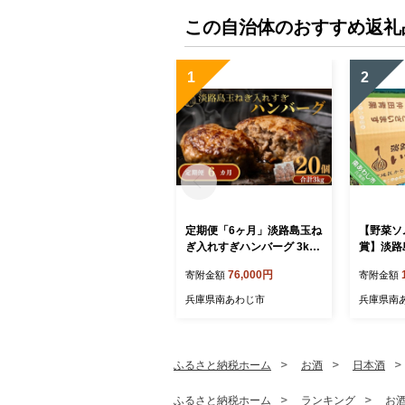
この自治体のおすすめ返礼
1
2
定期便「6ヶ月」淡路島玉ね
【野菜ソ
ぎ入れすぎハンバーグ 3kg
賞】淡路
（150ｇ×20個）冷凍
田青果の
76,000円
寄附金額
寄附金額
ぎ】
兵庫県南あわじ市
兵庫県南
ふるさと納税ホーム
お酒
日本酒
ふるさと納税ホーム
ランキング
お