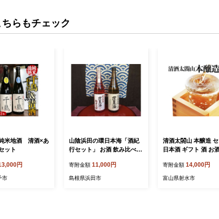
こちらもチェック
純米地酒 清酒×あ
山陰浜田の環日本海「酒紀
清酒太閤山 本醸造 
セット
行セット」 お酒 飲み比べ
日本酒 ギフト 酒 お
セット 純米原酒 原酒 酒 ア
13,000円
11,000円
14,000円
寄附金額
寄附金額
ルコール 純米 セット 地酒
ご当地 辛口 【026_2030】
予市
島根県浜田市
富山県射水市