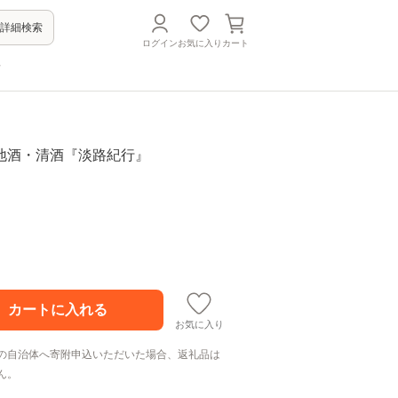
詳細検索
ログイン
お気に入り
カート
方
地酒・清酒『淡路紀行』
お気に入り
の自治体へ寄附申込いただいた場合、返礼品は
ん。