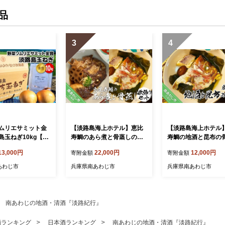
品
3
4
ムリエサミット金
【淡路島海上ホテル】恵比
【淡路島海上ホテル
島玉ねぎ10kg【仲
寿鯛のあら煮と骨蒸しの欲
寿鯛の地酒と昆布の
淡路島いち玉ね
張りセット
〈2パック〉
13,000円
22,000円
12,000円
寄附金額
寄附金額
あわじ市
兵庫県南あわじ市
兵庫県南あわじ市
南あわじの地酒・清酒『淡路紀行』
酒ランキング
日本酒ランキング
南あわじの地酒・清酒『淡路紀行』