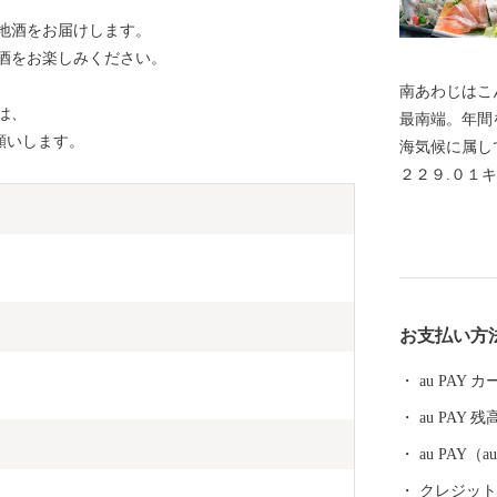
地酒をお届けします。
酒をお楽しみください。
南あわじはこ
は、
最南端。年間
お願いします。
海気候に属し
２２９.０１
口、面積とも
は橋とつなが
クセスしやす
間。徳島方面
多彩な農畜水
お支払い方
を入れていま
au PAY
au PAY 残
au PAY
クレジットカ