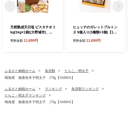
天然熟成天日塩 ピスタチオ 1
ヒュッテのガレットブルトン
kg(1kg×1袋)(大野城市)_ ピ
ヌ 9個入り(3種類×3個)【176
スタチオ ナッツ おつまみ 天
0171】
11,000円
11,000円
寄附金額
寄附金額
然 熟成 天日塩 おやつ スナッ
ク 菓子 風味 コク 大野城市
ギフト プレゼント 贈り物 送
料無料 人気 おすすめ 1kg
【1081988】
ふるさと納税ホーム
魚貝類
たらこ・明太子
鳴海屋 無着色辛子明太子 270g【1049041】
ふるさと納税ホーム
ランキング
魚貝類ランキング
たらこ・明太子ランキング
鳴海屋 無着色辛子明太子 270g【1049041】