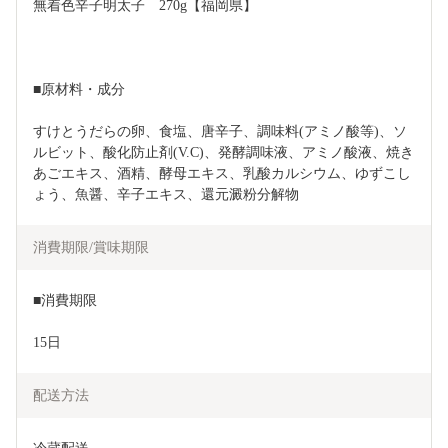
無着色辛子明太子　270g【福岡県】
■原材料・成分
すけとうだらの卵、食塩、唐辛子、調味料(アミノ酸等)、ソ
ルビット、酸化防止剤(V.C)、発酵調味液、アミノ酸液、焼き
あごエキス、酒精、酵母エキス、乳酸カルシウム、ゆずこし
ょう、魚醤、辛子エキス、還元澱粉分解物
消費期限/賞味期限
■消費期限
15日
配送方法