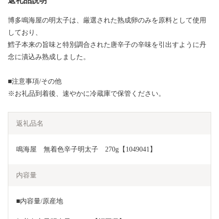
返礼品説明
博多鳴海屋の明太子は、厳選された熟成卵のみを原料として使用
しており、
鱈子本来の旨味と特別調合された唐辛子の辛味を引出すように丹
念に漬込み熟成しました。
■注意事項/その他
※お礼品到着後、速やかに冷蔵庫で保管ください。
返礼品名
鳴海屋　無着色辛子明太子　270g【1049041】
内容量
■内容量/原産地