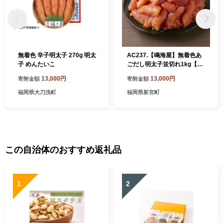
無着色 辛子明太子 270g 明太
AC237.【鳴海屋】無着色あ
子 めんたいこ
ごだし明太子並切れ1kg【辛
子明太子】
13,000円
13,000円
寄附金額
寄附金額
福岡県大刀洗町
福岡県新宮町
この自治体のおすすめ返礼品
1
2