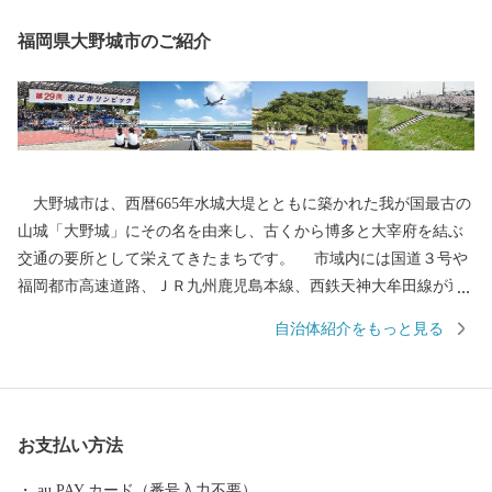
福岡県大野城市のご紹介
大野城市は、西暦665年水城大堤とともに築かれた我が国最古の
山城「大野城」にその名を由来し、古くから博多と大宰府を結ぶ
交通の要所として栄えてきたまちです。 市域内には国道３号や
福岡都市高速道路、ＪＲ九州鹿児島本線、西鉄天神大牟田線が通
り、九州自動車道太宰府ICや福岡空港にも近く、交通の便に恵ま
自治体紹介をもっと見る
れているとともに、東北部の四王寺山や乙金山、南部の牛頸山な
ど、貴重な緑も残っており、住みやすいまちとして、人口増加が
続いています。 今後も魅力あふれる住みよいまちづくりに取り
組んでまいります。 本市の歴史・施策・将来像にご理解をいた
お支払い方法
だき、ご協力ご支援いただきますようお願い申し上げます。
au PAY カード（番号入力不要）