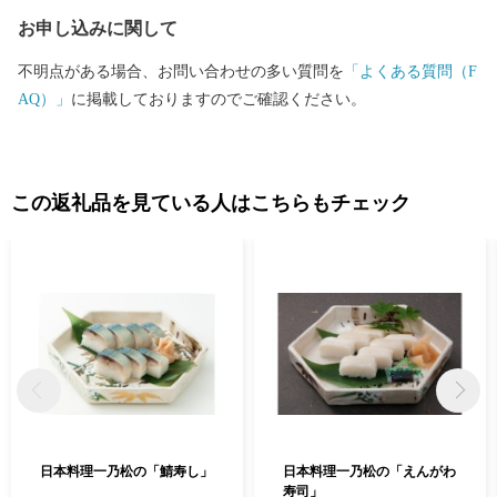
クからご確認ください。 日本を代表する絵本作家かこさとし氏
お申し込みに関して
の監修をいただき整備した武生中央公園の「だるまちゃん広
場」、「パピプペポー広場」、「コウノトリ広場」には、休日た
不明点がある場合、お問い合わせの多い質問を
「よくある質問（F
くさんの家族づれでにぎわいます。 令和6年3月16日には北陸新
AQ）」
に掲載しておりますのでご確認ください。
幹線「越前たけふ」駅が開業し、大河ドラマ「光る君へ」の主人
公である紫式部が生涯でただ一度だけ都を離れて過ごした地とし
ても、大変盛り上がっています。 越前市HP https://www.city.echiz
en.lg.jp
この返礼品を見ている人はこちらもチェック
日本料理一乃松の「鯖寿し」
日本料理一乃松の「えんがわ
寿司」