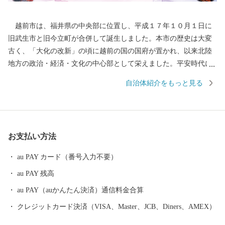
越前市は、福井県の中央部に位置し、平成１７年１０月１日に
旧武生市と旧今立町が合併して誕生しました。本市の歴史は大変
古く、「大化の改新」の頃に越前の国の国府が置かれ、以来北陸
地方の政治・経済・文化の中心部として栄えました。平安時代に
は、「源氏物語」の作者である紫式部が生涯でただ一度、京の都
自治体紹介をもっと見る
を離れ、多感な少女時代を過ごした地でもあります。 産業面で
は、越前和紙や越前打刃物、越前箪笥をはじめとする伝統産業か
ら、電子部品などの先端技術産業に至るまで幅広い産業が集積
し、製造品出荷額等が福井県第一位の「モノづくりのまち」とし
お支払い方法
て発展を続けています。 また、豊かな緑や清らかな水など、美
しい自然を誇る本市は、コウノトリをシンボルに「生きものと共
au PAY カード（番号入力不要）
生する越前市」とし里地里山の保全再生や環境調和型農業の推進
au PAY 残高
しており、平成２７年９月に「環境・文化創造都市宣言」を行い
ました。 本市では「働く」「住む」「子育て・教育」「妊娠・
au PAY（auかんたん決済）通信料金合算
赤ちゃん」などの情報が見つかる移住希望者向けポータルサイト
クレジットカード決済（VISA、Master、JCB、Diners、AMEX）
を公開しています。詳しくは、下記「住もっさ！越前市」のリン