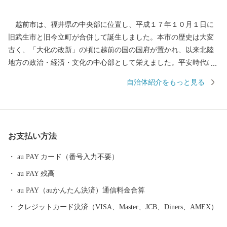
越前市は、福井県の中央部に位置し、平成１７年１０月１日に
旧武生市と旧今立町が合併して誕生しました。本市の歴史は大変
古く、「大化の改新」の頃に越前の国の国府が置かれ、以来北陸
地方の政治・経済・文化の中心部として栄えました。平安時代に
は、「源氏物語」の作者である紫式部が生涯でただ一度、京の都
自治体紹介をもっと見る
を離れ、多感な少女時代を過ごした地でもあります。 産業面で
は、越前和紙や越前打刃物、越前箪笥をはじめとする伝統産業か
ら、電子部品などの先端技術産業に至るまで幅広い産業が集積
し、製造品出荷額等が福井県第一位の「モノづくりのまち」とし
お支払い方法
て発展を続けています。 また、豊かな緑や清らかな水など、美
しい自然を誇る本市は、コウノトリをシンボルに「生きものと共
au PAY カード（番号入力不要）
生する越前市」とし里地里山の保全再生や環境調和型農業の推進
au PAY 残高
しており、平成２７年９月に「環境・文化創造都市宣言」を行い
ました。 本市では「働く」「住む」「子育て・教育」「妊娠・
au PAY（auかんたん決済）通信料金合算
赤ちゃん」などの情報が見つかる移住希望者向けポータルサイト
クレジットカード決済（VISA、Master、JCB、Diners、AMEX）
を公開しています。詳しくは、下記「住もっさ！越前市」のリン