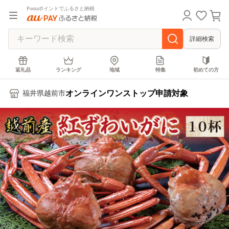
Pontaポイントでふるさと納税
詳細検索
返礼品
ランキング
地域
特集
初めての方
オンラインワンストップ申請対象
福井県越前市