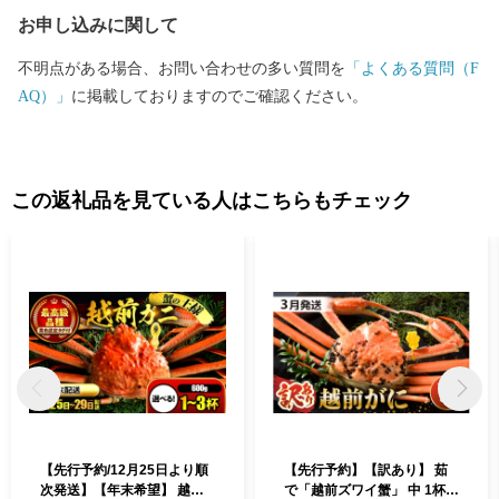
クからご確認ください。 日本を代表する絵本作家かこさとし氏
お申し込みに関して
の監修をいただき整備した武生中央公園の「だるまちゃん広
場」、「パピプペポー広場」、「コウノトリ広場」には、休日た
不明点がある場合、お問い合わせの多い質問を
「よくある質問（F
くさんの家族づれでにぎわいます。 令和6年3月16日には北陸新
AQ）」
に掲載しておりますのでご確認ください。
幹線「越前たけふ」駅が開業し、大河ドラマ「光る君へ」の主人
公である紫式部が生涯でただ一度だけ都を離れて過ごした地とし
ても、大変盛り上がっています。 越前市HP https://www.city.echiz
en.lg.jp
この返礼品を見ている人はこちらもチェック
【先行予約/12月25日より順
【先行予約】【訳あり】 茹
次発送】【年末希望】 越前
で「越前ズワイ蟹」 中 1杯