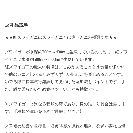
返礼品説明
★★紅ズワイガニはズワイガニとは違うカニの種類です★★
ズワイガニが水深約200m～400mに生息しているのに対し、紅ズワ
イガニは水深約500m～2500mに生息しています。
紅ズワイガ二の最大の特徴は、甘みがあることと水分量が多いの
で他のカニと比べるとみずみずしい味わいを楽しめることです。
ゆでる際に長年試行錯誤して見つけた塩加減もポイントです。ま
た、殻が柔らかいため食べやすいことも特徴です。
※ズワイガニと異なる種類の蟹であり、身の詰まり具合は劣りま
す。【種類の違いを予めご理解ください】
※天候の影響で収穫量・収穫時期が遅れた場合、発送が遅れる場