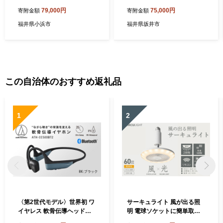
がに 600ｇ×1杯 ズワイガニ
脚折れ 【2027年3月発送
79,000円
75,000円
寄附金額
寄附金額
ずわいがに ボイル 冷蔵 小浜
分】【わけあり ワケアリ カ
市 / まるほ商店 【配送不可地
ニ かに 蟹 越前ガニ 越前蟹
福井県小浜市
福井県坂井市
域：北海道・沖縄・離島】[B
ずわいがに ズワイガニ ズワ
FCS033]
イ ボイルガニ 姿 ボイル 冬の
味覚 冷蔵 国産 県産】 [G-14
02_03]
この自治体のおすすめ返礼品
1
2
〈第2世代モデル〉世界初 ワ
サーキュライト 風が出る照
イヤレス 軟骨伝導ヘッドホ
明 電球ソケットに簡単取付
ン ATH-CC500BT2（ブラッ
調光タイプ 電球色【ドウシ