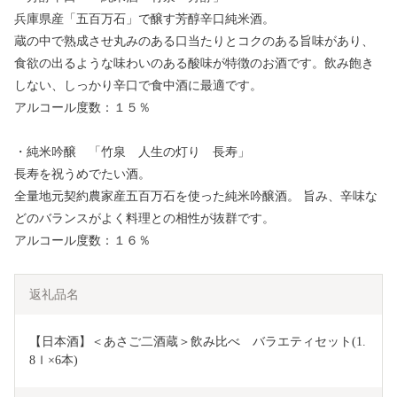
兵庫県産「五百万石」で醸す芳醇辛口純米酒。
蔵の中で熟成させ丸みのある口当たりとコクのある旨味があり、
食欲の出るような味わいのある酸味が特徴のお酒です。飲み飽き
しない、しっかり辛口で食中酒に最適です。
アルコール度数：１５％
・純米吟醸 「竹泉 人生の灯り 長寿」
長寿を祝うめでたい酒。
全量地元契約農家産五百万石を使った純米吟醸酒。 旨み、辛味な
どのバランスがよく料理との相性が抜群です。
アルコール度数：１６％
返礼品名
【日本酒】＜あさご二酒蔵＞飲み比べ　バラエティセット(1.
8ｌ×6本)