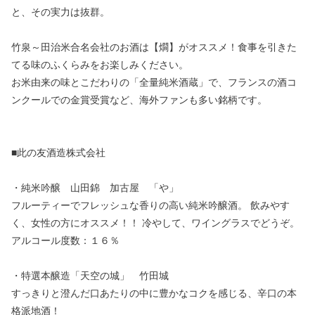
と、その実力は抜群。
竹泉～田治米合名会社のお酒は【燗】がオススメ！食事を引きた
てる味のふくらみをお楽しみください。
お米由来の味とこだわりの「全量純米酒蔵」で、フランスの酒コ
ンクールでの金賞受賞など、海外ファンも多い銘柄です。
■此の友酒造株式会社
・純米吟醸 山田錦 加古屋 「や」
フルーティーでフレッシュな香りの高い純米吟醸酒。 飲みやす
く、女性の方にオススメ！！ 冷やして、ワイングラスでどうぞ。
アルコール度数：１６％
・特選本醸造「天空の城」 竹田城
すっきりと澄んだ口あたりの中に豊かなコクを感じる、辛口の本
格派地酒！