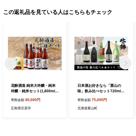
この返礼品を見ている人はこちらもチェック
花酔酒造 純米大吟醸・純米
日本酒お好きなら「栗山の
吟醸・純米セット(1,800ml×
味」飲み比べセット720ml6
6本) | 日本酒 清酒 飲み比べ
本 K017
80,000円
75,000円
寄附金額
寄附金額
セット
広島県庄原市
北海道栗山町