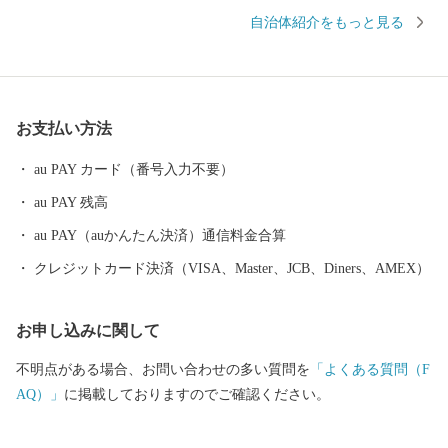
ベストランキング」では、近畿エリア1位に選ばれました。 観光
自治体紹介をもっと見る
名所として「天空の城」や「日本のマチュピチュ」とも称される
国史跡「竹田城跡（たけだじょうせき）」があり、雲海に包まれ
た姿は見る者を魅了します。 平成29年4月には「播但貫く、銀の
馬車道 鉱石の道」にまつわる物語が日本遺産に認定され、その関
お支払い方法
連遺構として「生野銀山」や「神子畑選鉱場跡」などがありま
す。 特産品は「岩津ねぎ」が有名です。白ねぎと青ねぎのちょう
au PAY カード（番号入力不要）
ど中間種で、青葉部分から白根まで大変柔らかく甘みがあり、す
au PAY 残高
べて余すところなく食べられるのが特長です。 ふるさと納税の返
礼品としても大変人気があり、鍋物や天ぷら、焼きねぎなどで食
au PAY（auかんたん決済）通信料金合算
べると美味しさが引き立ちます。 これらの観光資源、歴史遺産、
クレジットカード決済（VISA、Master、JCB、Diners、AMEX）
特産品などを活かしながら、今後もよりよいまちづくりに取り組
んでいきます。
お申し込みに関して
不明点がある場合、お問い合わせの多い質問を
「よくある質問（F
AQ）」
に掲載しておりますのでご確認ください。