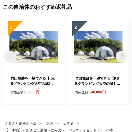
この自治体のおすすめ返礼品
1
2
竹田城跡を一望できる【K&
竹田城跡を一望できる【K&
Bグランピング天空の城】素
Bグランピング天空の城】１
泊り１泊ペア宿泊券
泊２食付きペア宿泊券
80,000円
140,000円
寄附金額
寄附金額
ふるさと納税ホーム
お酒
日本酒
【日本酒】＜あさご二酒蔵＞飲み比べ バラエティセット(1.8ｌ×6本)