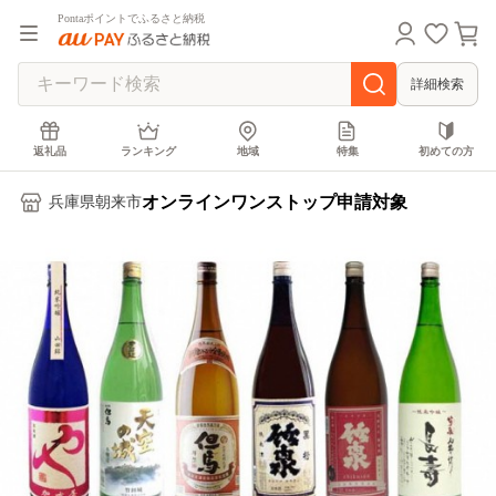
Pontaポイントでふるさと納税
詳細検索
返礼品
ランキング
地域
特集
初めての方
オンラインワンストップ申請対象
兵庫県朝来市