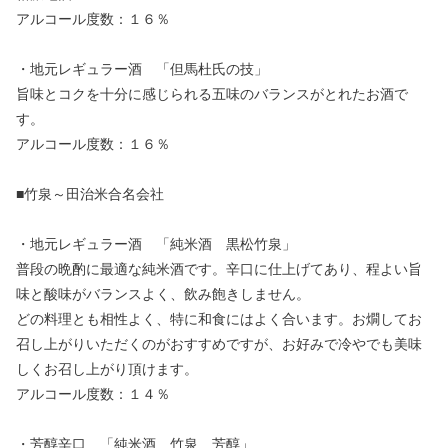
アルコール度数：１６％
・地元レギュラー酒 「但馬杜氏の技」
旨味とコクを十分に感じられる五味のバランスがとれたお酒で
す。
アルコール度数：１６％
■竹泉～田治米合名会社
・地元レギュラー酒 「純米酒 黒松竹泉」
普段の晩酌に最適な純米酒です。辛口に仕上げてあり、程よい旨
味と酸味がバランスよく、飲み飽きしません。
どの料理とも相性よく、特に和食にはよく合います。お燗してお
召し上がりいただくのがおすすめですが、お好みで冷やでも美味
しくお召し上がり頂けます。
アルコール度数：１４％
・芳醇辛口 「純米酒 竹泉 芳醇」