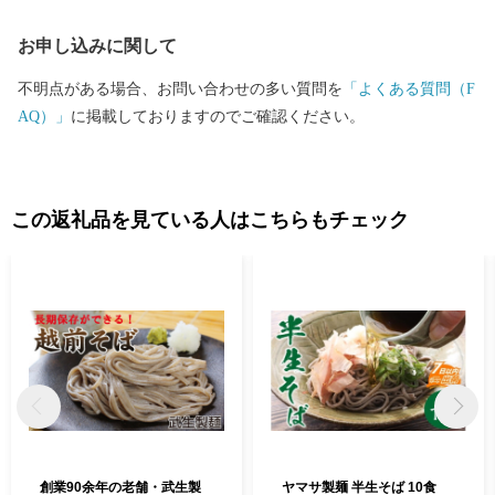
クからご確認ください。 日本を代表する絵本作家かこさとし氏
お申し込みに関して
の監修をいただき整備した武生中央公園の「だるまちゃん広
場」、「パピプペポー広場」、「コウノトリ広場」には、休日た
不明点がある場合、お問い合わせの多い質問を
「よくある質問（F
くさんの家族づれでにぎわいます。 令和6年3月16日には北陸新
AQ）」
に掲載しておりますのでご確認ください。
幹線「越前たけふ」駅が開業し、大河ドラマ「光る君へ」の主人
公である紫式部が生涯でただ一度だけ都を離れて過ごした地とし
ても、大変盛り上がっています。 越前市HP https://www.city.echiz
en.lg.jp
この返礼品を見ている人はこちらもチェック
創業90余年の老舗・武生製
ヤマサ製麺 半生そば 10食