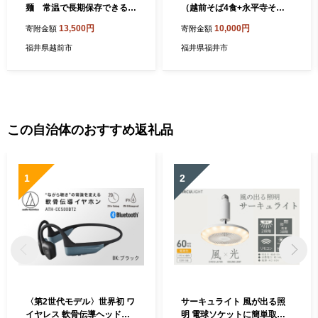
麺 常温で長期保存できる
（越前そば4食+永平寺そば6
「越前そば」10食
食） [A-120008]
13,500円
10,000円
寄附金額
寄附金額
福井県越前市
福井県福井市
この自治体のおすすめ返礼品
1
2
〈第2世代モデル〉世界初 ワ
サーキュライト 風が出る照
イヤレス 軟骨伝導ヘッドホ
明 電球ソケットに簡単取付