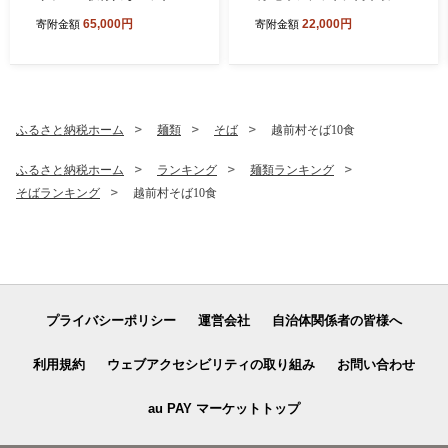
ン ATH-CC500BT2（ブラッ
調光タイプ 電球色【ドウシ
65,000円
22,000円
寄附金額
寄附金額
ク） オーディオテクニカ
シャ】
ふるさと納税ホーム
麺類
そば
越前村そば10食
ふるさと納税ホーム
ランキング
麺類ランキング
そばランキング
越前村そば10食
プライバシーポリシー
運営会社
自治体関係者の皆様へ
利用規約
ウェブアクセシビリティの取り組み
お問い合わせ
au PAY マーケットトップ