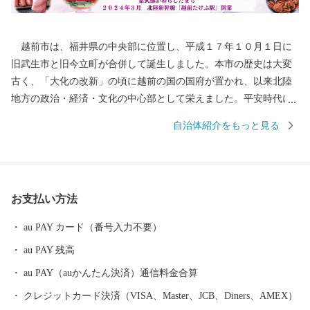
越前市は、福井県の中央部に位置し、平成１７年１０月１日に
旧武生市と旧今立町が合併して誕生しました。本市の歴史は大変
古く、「大化の改新」の頃に越前の国の国府が置かれ、以来北陸
地方の政治・経済・文化の中心部として栄えました。平安時代に
は、「源氏物語」の作者である紫式部が生涯でただ一度、京の都
自治体紹介をもっと見る
を離れ、多感な少女時代を過ごした地でもあります。 産業面で
は、越前和紙や越前打刃物、越前箪笥をはじめとする伝統産業か
ら、電子部品などの先端技術産業に至るまで幅広い産業が集積
し、製造品出荷額等が福井県第一位の「モノづくりのまち」とし
お支払い方法
て発展を続けています。 また、豊かな緑や清らかな水など、美
しい自然を誇る本市は、コウノトリをシンボルに「生きものと共
au PAY カード（番号入力不要）
生する越前市」とし里地里山の保全再生や環境調和型農業の推進
au PAY 残高
しており、平成２７年９月に「環境・文化創造都市宣言」を行い
ました。 本市では「働く」「住む」「子育て・教育」「妊娠・
au PAY（auかんたん決済）通信料金合算
赤ちゃん」などの情報が見つかる移住希望者向けポータルサイト
クレジットカード決済（VISA、Master、JCB、Diners、AMEX）
を公開しています。詳しくは、下記「住もっさ！越前市」のリン