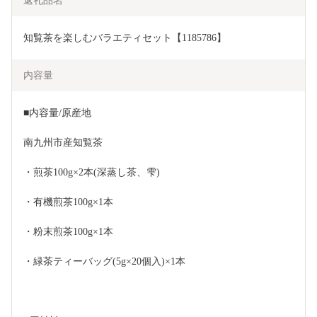
返礼品名
知覧茶を楽しむバラエティセット【1185786】
内容量
■内容量/原産地
南九州市産知覧茶
・煎茶100g×2本(深蒸し茶、雫)
・有機煎茶100g×1本
・粉末煎茶100g×1本
・緑茶ティーバッグ(5g×20個入)×1本