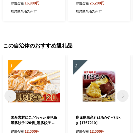
16,800円
25,200円
寄附金額
寄附金額
鹿児島県南九州市
鹿児島県南九州市
この自治体のおすすめ返礼品
1
2
国産素材にこだわった鹿児島
鹿児島県産紅はるか7～7.5k
黒豚餃子120個_黒豚餃子 鹿
g【1767210】
児島黒豚 国産素材 餃子 中華
12,000円
12,000円
寄附金額
寄附金額