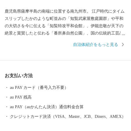
鹿児島県薩摩半島の南端に位置する南九州市。 江戸時代にタイム
スリップしたかのような町並みの「知覧武家屋敷庭園群」や平和
の大切さを今に伝える「知覧特攻平和会館」、伊能忠敬が天下の
絶景と賞賛したと伝わる「番所鼻自然公園」、国の伝統的工芸品
に指定されている「川辺仏壇」などで知られています。 南九州市
自治体紹介をもっと見る
には、市町村別日本一の生産量を誇る「知覧茶」や「さつまい
も」などの農産物のほか、鹿児島黒牛・黒豚をはじめ、鶏卵など
の畜産物、それらの加工品が数多くあります。 南九州市自慢の特
産品を、ふるさと納税でぜひお楽しみください。
お支払い方法
au PAY カード（番号入力不要）
au PAY 残高
au PAY（auかんたん決済）通信料金合算
クレジットカード決済（VISA、Master、JCB、Diners、AMEX）