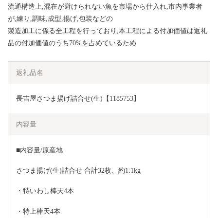
流通構造上,混在が避けられない魚を市場から仕入れ,市内事業者
が,練り,調味,成型,揚げ,包装などの
製造加工に係る全工程を行っており,本工程による付加価値は返礼
品の付加価値のうち70%を占めているため
返礼品名
長吉屋さつま揚げ詰合せ(生)【1185753】
内容量
■内容量/原産地
さつま揚げ(生)詰合せ 合計32枚、約1.1kg
・特いわし棒天4本
・特上棒天4本