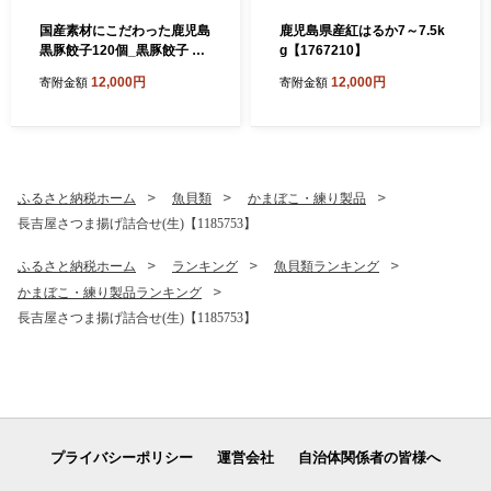
国産素材にこだわった鹿児島
鹿児島県産紅はるか7～7.5k
黒豚餃子120個_黒豚餃子 鹿
g【1767210】
児島黒豚 国産素材 餃子 中華
12,000円
12,000円
寄附金額
寄附金額
惣菜 肉餃子 おかず 焼き餃子
美味しい 人気 おすすめ【17
22553】
ふるさと納税ホーム
魚貝類
かまぼこ・練り製品
長吉屋さつま揚げ詰合せ(生)【1185753】
ふるさと納税ホーム
ランキング
魚貝類ランキング
かまぼこ・練り製品ランキング
長吉屋さつま揚げ詰合せ(生)【1185753】
プライバシーポリシー
運営会社
自治体関係者の皆様へ