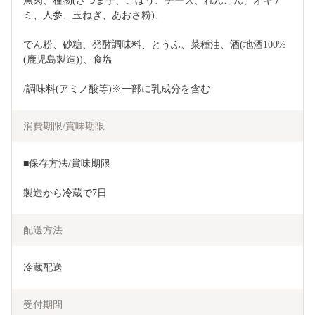
魚肉、種物(さつま芋、ごぼう、チーズ、れんこん、オキア
ミ、人参、玉ねぎ、あおさ粉)、
でん粉、砂糖、発酵調味料、とうふ、菜種油、酒(地酒100%
(鹿児島製造))、食塩
/調味料(アミノ酸等)※一部に乳成分を含む 
消費期限/賞味期限
■保存方法/賞味期限
製造から冷蔵で7日
配送方法
冷蔵配送
受付期間