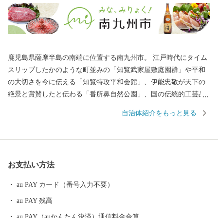
鹿児島県薩摩半島の南端に位置する南九州市。 江戸時代にタイム
スリップしたかのような町並みの「知覧武家屋敷庭園群」や平和
の大切さを今に伝える「知覧特攻平和会館」、伊能忠敬が天下の
絶景と賞賛したと伝わる「番所鼻自然公園」、国の伝統的工芸品
に指定されている「川辺仏壇」などで知られています。 南九州市
自治体紹介をもっと見る
には、市町村別日本一の生産量を誇る「知覧茶」や「さつまい
も」などの農産物のほか、鹿児島黒牛・黒豚をはじめ、鶏卵など
の畜産物、それらの加工品が数多くあります。 南九州市自慢の特
産品を、ふるさと納税でぜひお楽しみください。
お支払い方法
au PAY カード（番号入力不要）
au PAY 残高
au PAY（auかんたん決済）通信料金合算