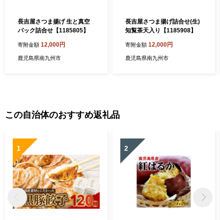
長吉屋さつま揚げ 生と真空
長吉屋さつま揚げ詰合せ(生)
パック詰合せ【1185805】
知覧茶天入り【1185908】
12,000円
12,000円
寄附金額
寄附金額
鹿児島県南九州市
鹿児島県南九州市
この自治体のおすすめ返礼品
1
2