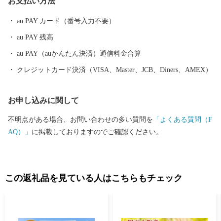
お支払い方法
育てています。 どうぞ、豊かな日本の自然の恵みを、ご堪能くだ
さい。
au PAY カード（番号入力不要）
au PAY 残高
au PAY（auかんたん決済）通信料金合算
クレジットカード決済（VISA、Master、JCB、Diners、AMEX）
お申し込みに関して
不明点がある場合、お問い合わせの多い質問を
「よくある質問（F
AQ）」
に掲載しておりますのでご確認ください。
この返礼品を見ている人はこちらもチェック