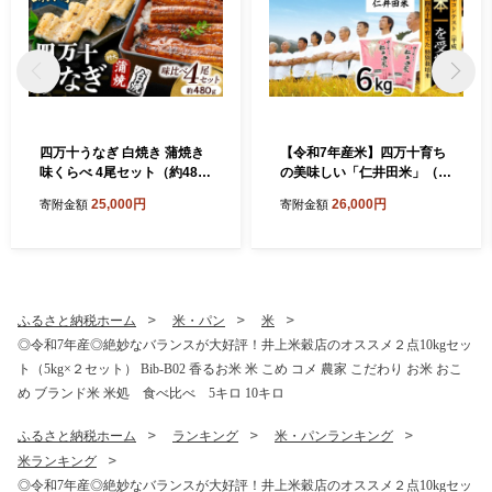
四万十うなぎ 白焼き 蒲焼き
【令和7年産米】四万十育ち
味くらべ 4尾セット（約480
の美味しい「仁井田米」（香
g） 国産 ／Esu-119 冷凍 特
り米入り）6kg（3kg×2セッ
25,000円
26,000円
寄附金額
寄附金額
大 たれ付き 蒲焼 白焼 国産
ト） 米 米 おこめ 精米 特別
鰻 ウナギ うなぎ 蒲焼き 肉厚
栽培米 受賞 おいしい おすす
土用の丑の日 本格うなぎ 山
め 人気 3キロ ／Bmu-D62
椒付き 鰻 人気 おすすめ
ふるさと納税ホーム
米・パン
米
◎令和7年産◎絶妙なバランスが大好評！井上米穀店のオススメ２点10kgセッ
ト（5kg×２セット） Bib-B02 香るお米 米 こめ コメ 農家 こだわり お米 おこ
め ブランド米 米処 食べ比べ 5キロ 10キロ
ふるさと納税ホーム
ランキング
米・パンランキング
米ランキング
◎令和7年産◎絶妙なバランスが大好評！井上米穀店のオススメ２点10kgセッ