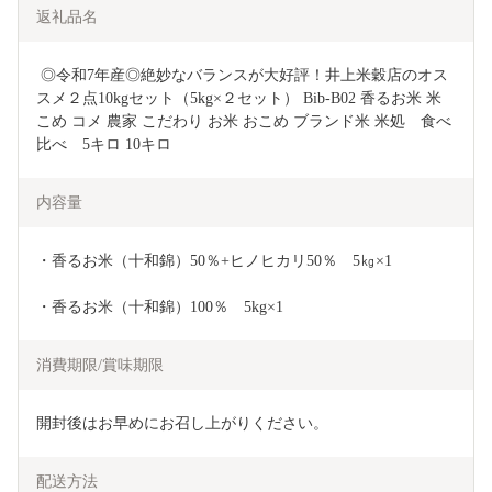
返礼品名
 ◎令和7年産◎絶妙なバランスが大好評！井上米穀店のオス
スメ２点10kgセット（5kg×２セット） Bib-B02 香るお米 米 
こめ コメ 農家 こだわり お米 おこめ ブランド米 米処　食べ
比べ　5キロ 10キロ
内容量
・香るお米（十和錦）50％+ヒノヒカリ50％　5㎏×1
・香るお米（十和錦）100％　5kg×1
消費期限/賞味期限
開封後はお早めにお召し上がりください。
配送方法