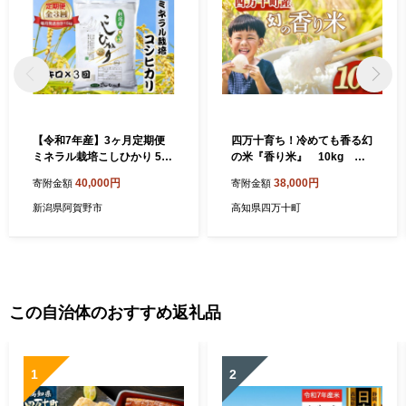
【令和7年産】3ヶ月定期便
四万十育ち！冷めても香る幻
ミネラル栽培こしひかり 5kg
の米『香り米』 10kg 米
×3回 計15kg 白米 精米 井上
こめ コメ 農家 おむすび お米
40,000円
38,000円
寄附金額
寄附金額
米穀店 新潟県 米 こめ コメ 1I
おこめ 十和錦 お弁当 贈答品
12040
香り米／Fnp-02
新潟県阿賀野市
高知県四万十町
この自治体のおすすめ返礼品
1
2