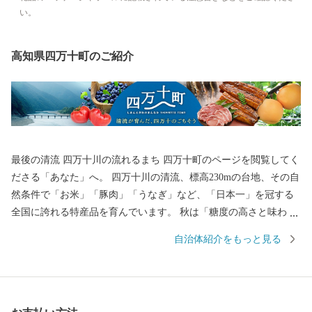
い。
高知県四万十町のご紹介
最後の清流 四万十川の流れるまち 四万十町のページを閲覧してく
ださる「あなた」へ。 四万十川の清流、標高230mの台地、その自
然条件で「お米」「豚肉」「うなぎ」など、「日本一」を冠する
全国に誇れる特産品を育んでいます。 秋は「糖度の高さと味わい
の良さ」が評価され、首都圏にも販路が拡大された「栗」も人気
自治体紹介をもっと見る
です。 その「日本最後の清流」といわれる四万十川の中流域に位
置するのが「四万十町」です。 わたしたち、四万十町の生産者
は、この自然の中で 「お礼の品をとおして、四万十町の魅力をあ
なたに知っていただきたい。」 と、一品一品まごころをこめて、