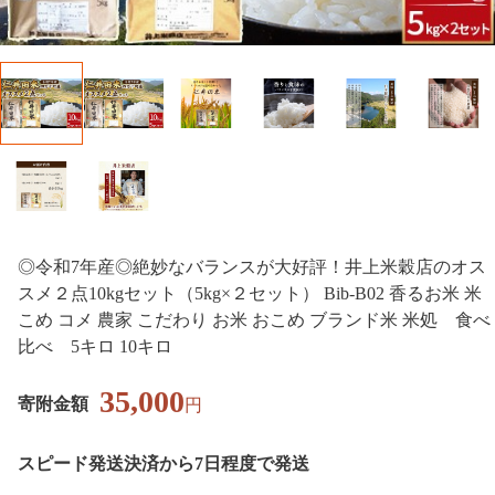
◎令和7年産◎絶妙なバランスが大好評！井上米穀店のオス
スメ２点10kgセット（5kg×２セット） Bib-B02 香るお米 米
こめ コメ 農家 こだわり お米 おこめ ブランド米 米処 食べ
比べ 5キロ 10キロ
35,000
寄附金額
円
スピード発送
決済から7日程度で発送