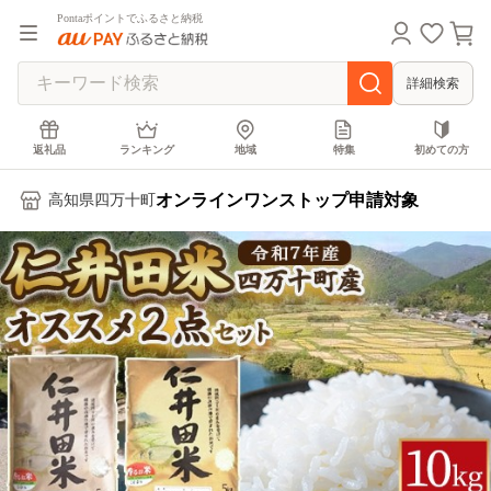
Pontaポイントでふるさと納税
詳細検索
返礼品
ランキング
地域
特集
初めての方
オンラインワンストップ申請対象
高知県四万十町