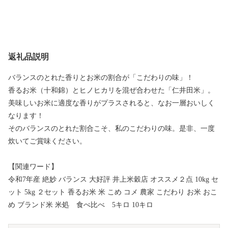
返礼品説明
バランスのとれた香りとお米の割合が「こだわりの味」！
香るお米（十和錦）とヒノヒカリを混ぜ合わせた「仁井田米」。
美味しいお米に適度な香りがプラスされると、なお一層おいしく
なります！
そのバランスのとれた割合こそ、私のこだわりの味。是非、一度
炊いてご賞味ください。
【関連ワード】
令和7年産 絶妙 バランス 大好評 井上米穀店 オススメ２点 10kg セ
ット 5kg ２セット 香るお米 米 こめ コメ 農家 こだわり お米 おこ
め ブランド米 米処 食べ比べ 5キロ 10キロ