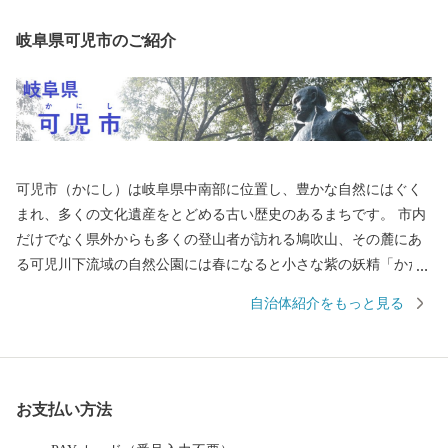
岐阜県可児市のご紹介
可児市（かにし）は岐阜県中南部に位置し、豊かな自然にはぐく
まれ、多くの文化遺産をとどめる古い歴史のあるまちです。 市内
だけでなく県外からも多くの登山者が訪れる鳩吹山、その麓にあ
る可児川下流域の自然公園には春になると小さな紫の妖精「かた
くり」の花が咲き誇り、紫の絨毯を敷き詰めたかのような光景に
自治体紹介をもっと見る
多くの方が毎年訪れています。 国指定史跡長塚古墳、銅たく発掘
の地など多くの遺跡が分布し、戦国時代には明智光秀出生地の明
智（長山）城や森蘭丸出生地の金山城など多くの城が築かれまし
た。 また、安土桃山時代から江戸時代のはじめの窯跡がいくつも
お支払い方法
あり、志野などの焼き物がつくられました。中でも国宝の志野茶
わん「卯花墻」がつくられ、人間国宝・荒川豊蔵が作陶を行った