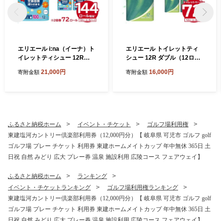
エリエール i:na（イーナ）ト
エリエール トイレットティ
イレットティシュー 12Rシ
シュー 12R ダブル（12ロー
ングル（100m巻）（12ロー
ル×6パック） 【 トイレット
21,000円
16,000円
寄附金額
寄附金額
ル×6パック） 【 トイレット
ペーパー 香り付き 30m巻 日
ペーパー 2倍 巻 エコ フロー
用品 トイレ 新生活 備蓄 防災
ラル 日用品 トイレ 香り付き
消耗品 生活雑貨 生活用品 ス
新生活 備蓄 防災 消耗品 生活
トック パルプ100％ 岐阜県
雑貨 生活用品 コンパクト 岐
可児市 】
阜県 可児市 】
ふるさと納税ホーム
イベント・チケット
ゴルフ場利用権
東建塩河カントリー倶楽部利用券（12,000円分）【 岐阜県 可児市 ゴルフ golf
ゴルフ場 プレー チケット 利用券 東建ホームメイトカップ 年中無休 365日 土
日祝 自然 みどり 広大 プレー券 温泉 施設利用 広陵コース フェアウェイ】
ふるさと納税ホーム
ランキング
イベント・チケットランキング
ゴルフ場利用権ランキング
東建塩河カントリー倶楽部利用券（12,000円分）【 岐阜県 可児市 ゴルフ golf
ゴルフ場 プレー チケット 利用券 東建ホームメイトカップ 年中無休 365日 土
日祝 自然 みどり 広大 プレー券 温泉 施設利用 広陵コース フェアウェイ】