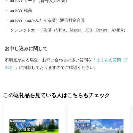
au PAY カード（番号入力不要）
久々利大萱は“美濃桃山陶の聖地”と呼ばれています。 素晴らしい
au PAY 残高
自然、歴史、文化を次の世代に引き継ぎ、「若い世代が住みたい
と感じる魅力あるまち」「住みごこち一番・可児」を目指してい
au PAY（auかんたん決済）通信料金合算
ます！ 皆さんの温かいご支援をお待ちしております。 申し込み後
クレジットカード決済（VISA、Master、JCB、Diners、AMEX）
の内容変更・寄附金受領証明書・ワンストップ特例申請書 ■お問
い合わせ先 可児市ふるさと納税サポート室 (営業時間：９時
お申し込みに関して
～１８時 ※土・日・祝、年末年始は除く。) 電話：050-5527-2
027 メールアドレス：support@kani.furusato-lg.jp 【ワンストップ
不明点がある場合、お問い合わせの多い質問を
「よくある質問（F
特例申請書の提出期限等】 提出期限 令和8年1月10日（土）必着
AQ）」
に掲載しておりますのでご確認ください。
送付先 〒519-0401 三重県度会郡玉城町世古501
可児市ふるさと納税ワンストップ受付センター 宛 ※可児市で
は、ワンストップ特例申請受付を外部委託しています。
この返礼品を見ている人はこちらもチェック