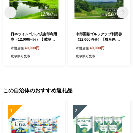
日本ラインゴルフ倶楽部利用
中部国際ゴルフクラブ利用券
券（12,000円分）【 岐阜県
（12,000円分）【岐阜県 可
可児市 ゴルフ golf ゴルフ場
児市 ゴルフ golf ゴルフ場 プ
40,000円
40,000円
寄附金額
寄附金額
プレー チケット 利用券 自然
レー チケット 利用券 自然 み
みどり 広大 プレー券 温泉 施
どり 広大 プレー券 フェアウ
岐阜県可児市
岐阜県可児市
設利用 フェアウェイ 日本プ
ェイ 丘陵コース】
ロ 開催 クロスバンカー 丘陵
チャンピオンコース】
この自治体のおすすめ返礼品
1
2