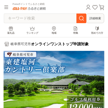
Pontaポイントでふるさと納税
詳細検索
返礼品
ランキング
地域
特集
初めての方
オンラインワンストップ申請対象
岐阜県可児市