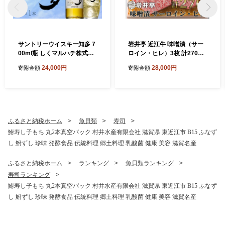
サントリーウイスキー知多 7
岩井亭 近江牛 味噌漬（サー
00ml瓶 しくマルハチ株式会
ロイン・ヒレ）3枚 計270g
社 滋賀県 東近江市 B-B22 ウ
高島屋選定品 （株）高島屋
24,000円
28,000円
寄附金額
寄附金額
イスキー 知多 シングルグレ
洛西店 滋賀県 東近江市 B-H
ーン 国産ウイスキー サント
03 近江牛 サーロイン ヒレ
リー 700ml 瓶 ハイボール 洋
ステーキ 味噌漬け 270g ギフ
酒 酒 ギフト
ト 贈答
ふるさと納税ホーム
魚貝類
寿司
鮒寿し子もち 丸2本真空パック 村井水産有限会社 滋賀県 東近江市 B15 ふなず
し 鮒ずし 珍味 発酵食品 伝統料理 郷土料理 乳酸菌 健康 美容 滋賀名産
ふるさと納税ホーム
ランキング
魚貝類ランキング
寿司ランキング
鮒寿し子もち 丸2本真空パック 村井水産有限会社 滋賀県 東近江市 B15 ふなず
し 鮒ずし 珍味 発酵食品 伝統料理 郷土料理 乳酸菌 健康 美容 滋賀名産