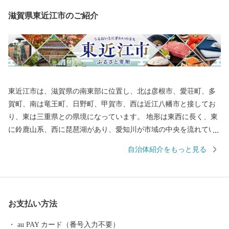
滋賀県東近江市のご紹介
東近江市は、滋賀県の南東部に位置し、北は彦根市、愛荘町、多
賀町、南は竜王町、日野町、甲賀市、西は近江八幡市と接してお
り、東は三重県との県境になっています。 地形は東西に長く、東
に鈴鹿山系、西に琵琶湖があり、愛知川が市域の中央を流れてい
ます。また、市の南西部には日野川が流れています。この両川の
自治体紹介をもっと見る
流域には平地や丘陵地が広がり、緑豊かな田園地帯を形成してい
ます。さらに地域内には箕作山（みつくりやま）や繖山（きぬが
さやま）などが点在し、豊かな自然に恵まれています。 総面積
は、約388平方キロメートル（滋賀県総面積の約9.7％）で、高島
お支払い方法
市・長浜市・甲賀市・大津市に次いで県内で5番目に大きな市で
す。
au PAY カード（番号入力不要）