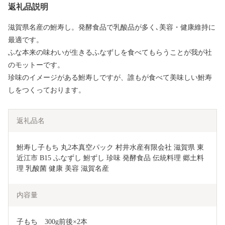
返礼品説明
滋賀県名産の鮒寿し。発酵食品で乳酸品が多く､美容・健康維持に
最適です。
ふな本来の味わいが生きるふなずしを食べてもらうことが我が社
のモットーです。
珍味のイメージがある鮒寿しですが、誰もが食べて美味しい鮒寿
しをつくっております。
返礼品名
鮒寿し子もち 丸2本真空パック 村井水産有限会社 滋賀県 東
近江市 B15 ふなずし 鮒ずし 珍味 発酵食品 伝統料理 郷土料
理 乳酸菌 健康 美容 滋賀名産
内容量
子もち　300g前後×2本