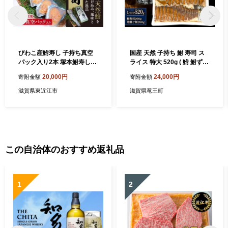
びわこ産鮒寿し 子持ち真空
国産 天然 子持ち 鮒 寿司 ス
パック入り2本 塚本鮒寿し店
ライス 特大 520g ( 鮒 鮒ずし
滋賀県 東近江市 B23 鮒寿し
ふなずし 発酵食品 お茶漬け
20,000円
24,000円
寄附金額
寄附金額
鮒寿司 鮒ずし 子持ち 珍味 お
おすすめ おつまみ 珍味 酒の
つまみ お取り寄せ グルメ 乳
肴 寿司 子持ち 燻製 名物 滋
滋賀県東近江市
滋賀県竜王町
酸菌 琵琶湖 天然 伝統製法
賀県 竜王 琵琶湖 送料無料 )
この自治体のおすすめ返礼品
1
2