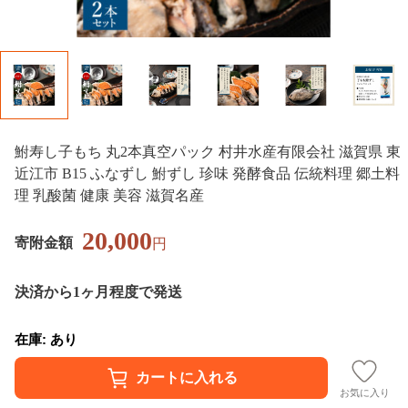
鮒寿し子もち 丸2本真空パック 村井水産有限会社 滋賀県 東
近江市 B15 ふなずし 鮒ずし 珍味 発酵食品 伝統料理 郷土料
理 乳酸菌 健康 美容 滋賀名産
20,000
寄附金額
円
決済から1ヶ月程度で発送
在庫: あり
お気に入り