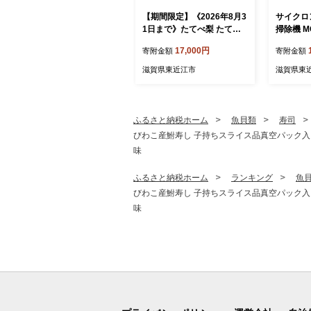
【期間限定】《2026年8月3
サイクロ
1日まで》たてべ梨 たてべ
掃除機 MC
大凧果樹生産組合 滋賀県 東
asoni
17,000円
寄附金額
寄附金額
近江市 A-D28 梨 フルーツ
東近江市 
果物 和梨 完熟 豊水 南水 あ
イクロン
滋賀県東近江市
滋賀県東
きづき 5kg 旬
入れ不要
まないブラ
音 LED 
ふるさと納税ホーム
魚貝類
寿司
びわこ産鮒寿し 子持ちスライス品真空パック入り2本
味
ふるさと納税ホーム
ランキング
魚
びわこ産鮒寿し 子持ちスライス品真空パック入り2本
味