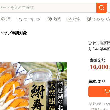
返礼品
ランキング
地域
特集
初めての
トップ申請対象
びわこ産鮒
り2本 塚本
名物 鮒寿司
食品 伝統 
寄附金額
10,000
在庫: あり
現在お住まい
贈答されませ