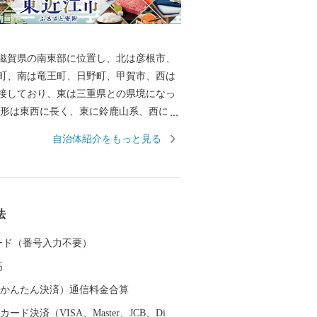
滋賀県の南東部に位置し、北は彦根市、
町、南は竜王町、日野町、甲賀市、西は
接しており、東は三重県との県境になっ
地形は東西に長く、東に鈴鹿山系、西に琵
愛知川が市域の中央を流れています。ま
自治体紹介をもっと見る
部には日野川が流れています。この両川
地や丘陵地が広がり、緑豊かな田園地帯
ます。さらに地域内には箕作山（みつく
山（きぬがさやま）などが点在し、豊か
法
れています。 総面積は、約388平方キロ
賀県総面積の約9.7％）で、高島市・長浜
 カード（番号入力不要）
大津市に次いで県内で5番目に大きな市で
高
（auかんたん決済）通信料金合算
ード決済（VISA、Master、JCB、Di