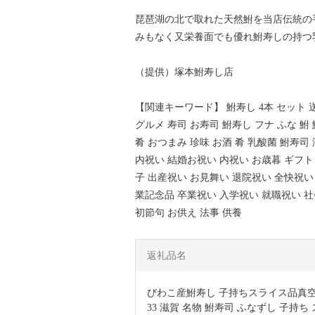
琵琶湖の北で取れた天然鮒を当店伝統の
みもなく又栄養面でも優れ鮒寿しの持つ
（提供）塚本鮒寿し店
【関連キーワード】 鮒寿し 4本 セット 
グルメ 寿司 お寿司 鮒寿し フナ ふな 鮒
肴 おつまみ 珍味 お酒 肴 乳酸菌 鮒寿司
内祝い 結婚お祝い 内祝い お歳暮 ギフト
子 出産祝い お見舞い 退院祝い 全快祝い
業記念品 卒業祝い 入学祝い 就職祝い 社
初節句 お供え 法事 供養
返礼品名
びわこ産鮒寿し 子持ちスライス品真空
33 滋賀 名物 鮒寿司 ふなずし 子持ち