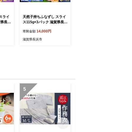
スライ
天然子持ちふなずし スライ
賀県長浜
ス115g×3パック 滋賀県長浜
DF01
市/株式会社魚三 [AQDF02
14,000円
寄附金額
し 発酵
0] 鮒 鮒ずし ふなずし 発酵
め お
食品 お茶漬け おすすめ お
滋賀県長浜市
寿司 子
つまみ 珍味 酒の肴 寿司 子
浜 琵琶
持ち 名物 滋賀県 長浜 琵琶
湖 送料無料
5
6