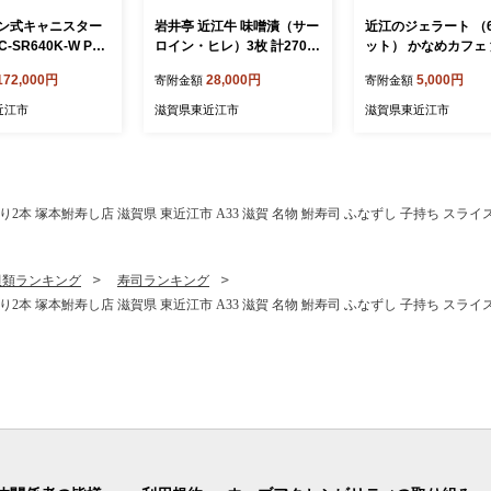
ン式キャニスター
岩井亭 近江牛 味噌漬（サー
近江のジェラート （
-SR640K-W Pan
ロイン・ヒレ）3枚 計270g
ット） かなめカフェ
c パナソニック 滋賀県
高島屋選定品 （株）高島屋
東近江市 O-E07 ジ
172,000円
28,000円
5,000円
寄附金額
寄附金額
AG-B02 掃除機 サ
洛西店 滋賀県 東近江市 B-H
アイス アイスクリー
 キャニスター お手
03 近江牛 サーロイン ヒレ
近江 スイーツ ギフト
近江市
滋賀県東近江市
滋賀県東近江市
 ダブルメタル から
ステーキ 味噌漬け 270g ギ
シ 強力 吸引 静
フト 贈答
家電
 塚本鮒寿し店 滋賀県 東近江市 A33 滋賀 名物 鮒寿司 ふなずし 子持ち スライス
貝類ランキング
寿司ランキング
 塚本鮒寿し店 滋賀県 東近江市 A33 滋賀 名物 鮒寿司 ふなずし 子持ち スライス