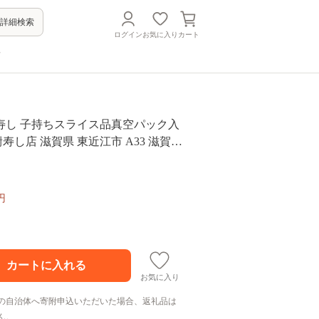
詳細検索
ログイン
お気に入り
カート
方
寿し 子持ちスライス品真空パック入
鮒寿し店 滋賀県 東近江市 A33 滋賀
 ふなずし 子持ち スライス 天然 発酵
乳酸菌 おつまみ お土産 珍味
円
お気に入り
の自治体へ寄附申込いただいた場合、返礼品は
ん。