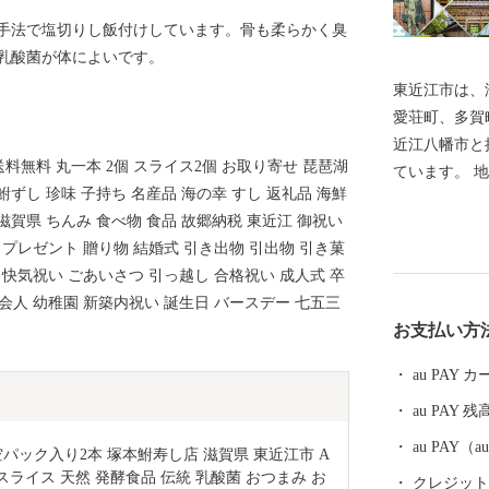
手法で塩切りし飯付けしています。骨も柔らかく臭
乳酸菌が体によいです。
東近江市は、
愛荘町、多賀
近江八幡市と
送料無料 丸一本 2個 スライス2個 お取り寄せ 琵琶湖
ています。 
 鮒ずし 珍味 子持ち 名産品 海の幸 すし 返礼品 海鮮
琶湖があり、
 滋賀県 ちんみ 食べ物 食品 故郷納税 東近江 御祝い
た、市の南西
 プレゼント 贈り物 結婚式 引き出物 引出物 引き菓
の流域には平
 快気祝い ごあいさつ 引っ越し 合格祝い 成人式 卒
を形成してい
会人 幼稚園 新築内祝い 誕生日 バースデー 七五三
りやま）や繖
お支払い方
な自然に恵ま
メートル（滋
au PAY
市・甲賀市・
au PAY 残
す。
au PAY
パック入り2本 塚本鮒寿し店 滋賀県 東近江市 A
 スライス 天然 発酵食品 伝統 乳酸菌 おつまみ お
クレジットカ