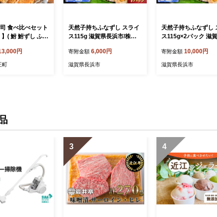
寿司 食べ比べセット
天然子持ちふなずし スライ
天然子持ちふなずし 
 】( 鮒 鮒ずし ふな
ス115g 滋賀県長浜市/株式
ス115g×2パック 滋
食品 お茶漬け お
会社魚三 [AQDF018] 鮒 鮒
市/株式会社魚三 [AQ
13,000円
6,000円
10,000円
寄附金額
寄附金額
つまみ 珍味 酒の
ずし ふなずし 発酵食品 お
9] 鮒 鮒ずし ふなず
持ち 燻製 名物 滋
茶漬け おすすめ おつまみ
食品 お茶漬け おすす
王町
滋賀県長浜市
滋賀県長浜市
 琵琶湖 送料無料 )
珍味 酒の肴 寿司 子持ち 名
つまみ 珍味 酒の肴 
物 滋賀県 長浜 琵琶湖 送料
持ち 名物 滋賀県 長
無料
湖 送料無料
品
3
4