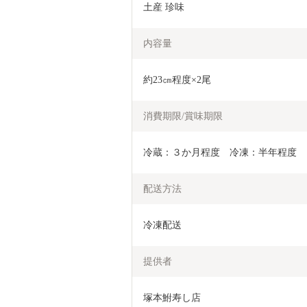
土産 珍味
内容量
約23㎝程度×2尾
消費期限/賞味期限
冷蔵：３か月程度　冷凍：半年程度
配送方法
冷凍配送
提供者
塚本鮒寿し店