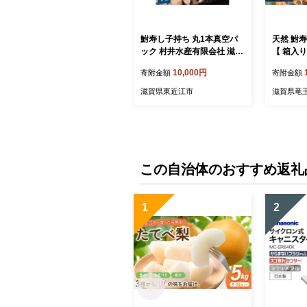
鮒寿し子持ち 丸1本真空パ
天然 鮒
ック 村井水産有限会社 滋賀
【 箱入り
県 東近江市 A22 鮒寿し 鮒
ずし 発酵
10,000円
寄附金額
寄附金額
寿司 鮒ずし 子持ち 珍味 お
すすめ お
つまみ 発酵食品 乳酸菌 琵
肴 寿司 子
滋賀県東近江市
滋賀県竜
琶湖 郷土料理 お取り寄せ
賀県 竜王
グルメ
この自治体のおすすめ返礼
1
2