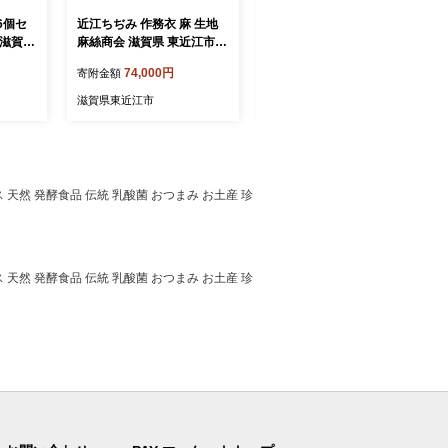
6個セ
近江ちぢみ 作務衣 麻 生地
「近江の麻」ハンカチ3枚セ
 滋賀県
麻絲商会 滋賀県 東近江市 G
ット 麻絲商会 滋賀県 東近
ェラート
-D03 作務衣 さむえ 近江縮
江市 A-G39 麻 リネン 高級
74,000円
17,000円
寄附金額
寄附金額
ム 滋賀
麻 ラミー 天然素材 日本製
ギフト プレゼント 吸水 速
ルームウェア 部屋着 リラッ
乾 薄手 洗える 無地 男女兼
滋賀県東近江市
滋賀県東近江市
クスウェア パジャマ 寝間着
用 日本製 贈り物 手土産
和装 伝統 夏 涼しい 清涼感
プレゼント 父の日
 天然 発酵食品 伝統 乳酸菌 おつまみ お土産 珍
 天然 発酵食品 伝統 乳酸菌 おつまみ お土産 珍