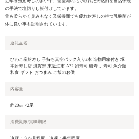
近年養殖鮒寿しの多い中、琵琶湖の北で取れた天然鮒を当店伝統
の手法で塩切りし飯付けしています。
骨も柔らかく臭みもなく又栄養面でも優れ鮒寿しの持つ乳酸菌が
体に良い事も証明されています。
返礼品名
びわこ産鮒寿し 子持ち真空パック入り2本 進物用箱付き 塚
本鮒寿し店 滋賀県 東近江市 A32 鮒寿司 鮒寿し 寿司 魚介類 
和食 ギフト おつまみ ご飯のお供
内容量
約20㎝ ×2尾
消費期限/賞味期限
冷蔵：３か月程度　冷凍：半年程度