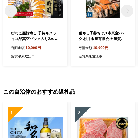
びわこ産鮒寿し 子持ちスラ
鮒寿し子持ち 丸1本真空パッ
イス品真空パック入り2本 塚
ク 村井水産有限会社 滋賀県
本鮒寿し店 滋賀県 東近江市
東近江市 A22 鮒寿し 鮒寿司
10,000円
10,000円
寄附金額
寄附金額
A33 滋賀 名物 鮒寿司 ふなず
鮒ずし 子持ち 珍味 おつまみ
し 子持ち スライス 天然 発酵
発酵食品 乳酸菌 琵琶湖 郷土
滋賀県東近江市
滋賀県東近江市
食品 伝統 乳酸菌 おつまみ お
料理 お取り寄せ グルメ
土産 珍味
この自治体のおすすめ返礼品
1
2