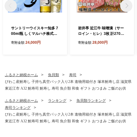
サントリーウイスキー知多 7
岩井亭 近江牛 味噌漬（サー
00ml瓶 しくマルハチ株式会
ロイン・ヒレ）3枚 計270g
社 滋賀県 東近江市 B-B22 ウ
高島屋選定品 （株）高島屋
24,000円
28,000円
寄附金額
寄附金額
イスキー 知多 シングルグレ
洛西店 滋賀県 東近江市 B-H
ーン 国産ウイスキー サント
03 近江牛 サーロイン ヒレ
リー 700ml 瓶 ハイボール 洋
ステーキ 味噌漬け 270g ギフ
酒 酒 ギフト
ト 贈答
ふるさと納税ホーム
魚貝類
寿司
びわこ産鮒寿し 子持ち真空パック入り2本 進物用箱付き 塚本鮒寿し店 滋賀県
東近江市 A32 鮒寿司 鮒寿し 寿司 魚介類 和食 ギフト おつまみ ご飯のお供
ふるさと納税ホーム
ランキング
魚貝類ランキング
寿司ランキング
びわこ産鮒寿し 子持ち真空パック入り2本 進物用箱付き 塚本鮒寿し店 滋賀県
東近江市 A32 鮒寿司 鮒寿し 寿司 魚介類 和食 ギフト おつまみ ご飯のお供