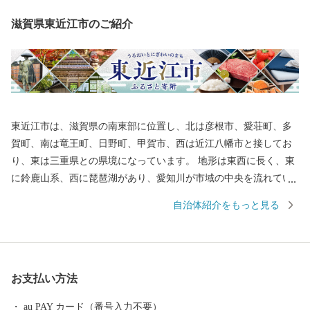
滋賀県東近江市のご紹介
東近江市は、滋賀県の南東部に位置し、北は彦根市、愛荘町、多
賀町、南は竜王町、日野町、甲賀市、西は近江八幡市と接してお
り、東は三重県との県境になっています。 地形は東西に長く、東
に鈴鹿山系、西に琵琶湖があり、愛知川が市域の中央を流れてい
ます。また、市の南西部には日野川が流れています。この両川の
自治体紹介をもっと見る
流域には平地や丘陵地が広がり、緑豊かな田園地帯を形成してい
ます。さらに地域内には箕作山（みつくりやま）や繖山（きぬが
さやま）などが点在し、豊かな自然に恵まれています。 総面積
は、約388平方キロメートル（滋賀県総面積の約9.7％）で、高島
お支払い方法
市・長浜市・甲賀市・大津市に次いで県内で5番目に大きな市で
す。
au PAY カード（番号入力不要）