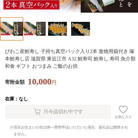
びわこ産鮒寿し 子持ち真空パック入り2本 進物用箱付き 塚
本鮒寿し店 滋賀県 東近江市 A32 鮒寿司 鮒寿し 寿司 魚介類
和食 ギフト おつまみ ご飯のお供
10,000
寄附金額
円
在庫：なし
お気に入り
現在お住まいの自治体へ寄附申込いただいた場合、返礼品は贈答され
ません。