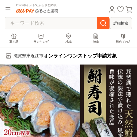
Pontaポイントでふるさと納税
詳細検索
返礼品
ランキング
地域
特集
初めての方
オンラインワンストップ申請対象
滋賀県東近江市