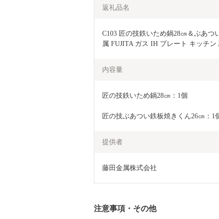
返礼品名
C103 匠の技鉄いため鍋28㎝＆ぶあつ
属 FUJITA ガス IH プレート キッ
内容量
匠の技鉄いため鍋28㎝：1個
匠の技ぶあつい鉄板焼きくん26㎝：1
提供者
藤田金属株式会社
注意事項・その他