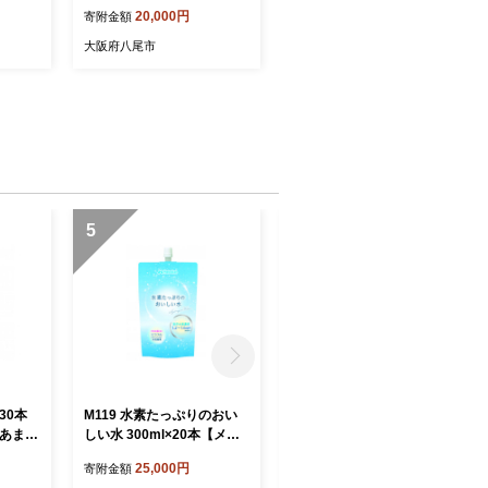
22cm
イパン 鉄 藤田金属 FUJITA
20,000円
寄附金額
ガス I
スウィングパン バット アッ
木製ハン
プサイクル 20センチ IH ガ
大阪府八尾市
府 八
ス 無垢材 木製 ハンドル 日
本製 キャンプ アウトドア
町工場 長持ち 国産 大阪府
八尾】
5
6
×30本
M119 水素たっぷりのおい
P115 【danran markⅡ】マ
 あま酒
しい水 300ml×20本【メロ
ルチフラット焚き火台/CAM
んさい糖
ディアン 水素水 ミラブル
P873 (キャンプ/アウトドア)
25,000円
60,000円
寄附金額
寄附金額
 八尾】
天然水 溶存水素濃度1.2pp