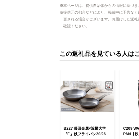
本ページは、提供自治体からの情報に基づき
提供元の都合などにより、掲載中に予告なく
更される場合がございます。お届けした返礼
確認ください。
この返礼品を見ている人は
B227 藤田金属×近畿大学
C209 WA
『F.』鉄フライパン20/26c
PAN【鉄