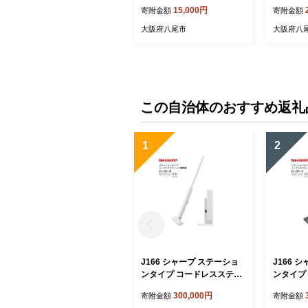
mセット【フライパン 鉄 藤
属 FUJI
15,000円
寄附金額
寄附金額
田金属 FUJITA IH ガス 20 2
ア キャン
6 センチ セット フライパン
ン 焚き火
大阪府八尾市
大阪府八
セット 日本製 町工場 長持
りはずし
ち 近大 コラボ 大阪府 八
尾】
この自治体のおすすめ返礼
1
2
J166 シャープ ステーショ
J166 
ンタイプ コードレススティ
ンタイプ
ック掃除機 EC-CR1-W(ホワ
ック掃除機
300,000円
寄附金額
寄附金額
イト系)【シャープ 電化製品
ー系)【