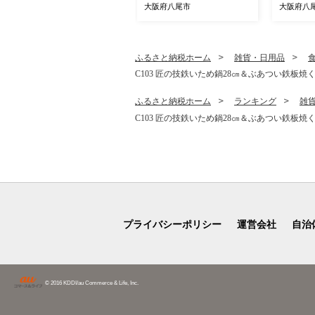
家電 生活家電 コードレス
家電 生
大阪府八尾市
大阪府八
スティック クリーナー 掃除
スティッ
機 紙パック ステーション
機 紙パ
ラクティブエア 薄型 自動ご
ラクティ
み収集 吸引力 絡まない ハ
み収集 吸
ふるさと納税ホーム
雑貨・日用品
ンディ 新生活 正規品 大阪
ンディ 新
C103 匠の技鉄いため鍋28㎝＆ぶあつい鉄板焼くん
府 八尾市 返礼品】
府 八尾市
ふるさと納税ホーム
ランキング
雑
C103 匠の技鉄いため鍋28㎝＆ぶあつい鉄板焼くん
プライバシーポリシー
運営会社
自治
© 2016 KDDI/au Commerce & Life, Inc.