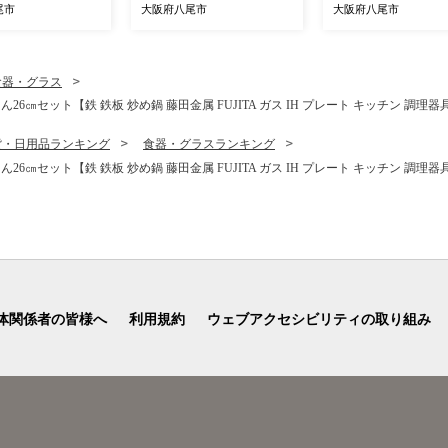
活家電 コードレス
大阪府 八尾】
尾市
大阪府八尾市
大阪府八尾市
ク クリーナー 掃除
ック ステーション
ブエア 薄型 自動ご
引力 絡まない ハ
食器・グラス
生活 正規品 大阪
26㎝セット【鉄 鉄板 炒め鍋 藤田金属 FUJITA ガス IH プレート キッチン 調理器
 返礼品】
貨・日用品ランキング
食器・グラスランキング
26㎝セット【鉄 鉄板 炒め鍋 藤田金属 FUJITA ガス IH プレート キッチン 調理器
体関係者の皆様へ
利用規約
ウェブアクセシビリティの取り組み