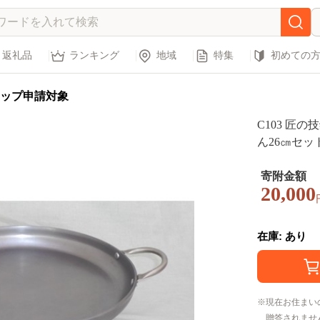
返礼品
ランキング
地域
特集
初めての
ップ申請対象
C103 匠
ん26㎝セット
ガス IH 
持ち 大阪府
寄附金額
20,000
在庫: あり
現在お住まい
贈答されませ