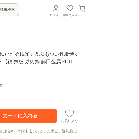
詳細検索
ログイン
お気に入り
カート
方
の技鉄いため鍋28㎝＆ぶあつい鉄板焼く
【鉄 鉄板 炒め鍋 藤田金属 FUJITA
プレート キッチン 調理器具 日本製 長
 八尾】
円
お気に入り
の自治体へ寄附申込いただいた場合、返礼品は
ん。