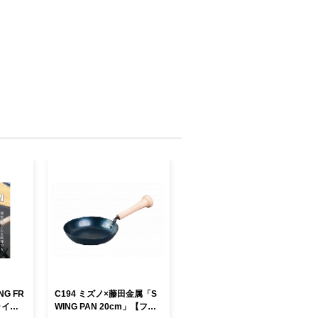
プクラスの出荷量で、食物繊維や鉄分、
ルチンを多く含み、健康食材としても注
ます。「葉ごぼう」とも呼ばれ、葉・
と食べることができます。しゃきしゃき
りとほのかな苦味が食卓に春を運びま
NG FR
C194 ミズノ×藤田金属「S
ライパ
WING PAN 20cm」【フラ