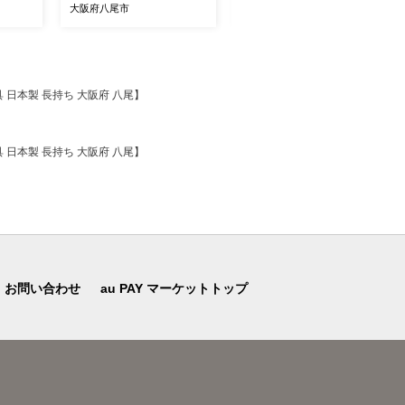
m以上 ウルトラファインバ
大阪府八尾市
大阪府八尾市
ブル パウチ 飲料 水 大阪府
八尾】
具 日本製 長持ち 大阪府 八尾】
具 日本製 長持ち 大阪府 八尾】
お問い合わせ
au PAY マーケットトップ