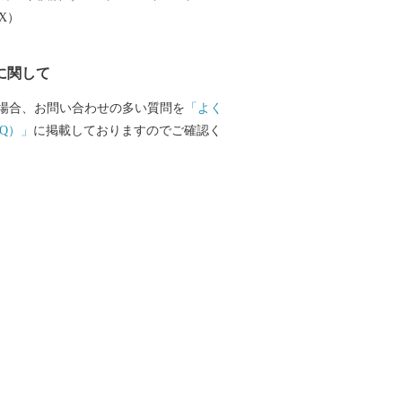
 八尾市はゆたかな歴史や文化財を有する
EX）
東部にある高安山山ろくは、地元で「や
呼ばれ、古くから人々が暮らす里山であ
に関して
の宝庫です。なかでも、中河内最大の前
合寺山（しおんじやま）古墳や、200基以
場合、お問い合わせの多い質問を
「よく
石室墳が集中する「高安千塚（たかやす
Q）」
に掲載しておりますのでご確認く
墳群」」は全国的にも知られています。
のまち＞ 中小企業を中心に、高度な技術
力を誇る「ものづくりのまち」です。 全
アの出荷額で伝統ある歯ブラシ生産をは
品や電子機器など最先端技術に至るま
光ります。 製造品出荷額は、府内で4番
年工業統計調査）の規模となり、ますます
の特産 ＜八尾えだまめ＞
は、生産地と大消費地が隣接しているた
に加え、完熟の状態で出荷できることで
実がしまっていて甘みがあるのが特徴で
の収穫量を誇ります。 ＜八尾若ごぼう＞