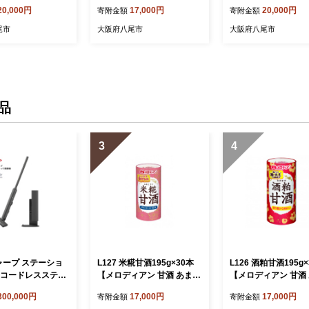
TA 24cm アウトド
藤田金属 FUJITA 18.5cm ア
ン 藤田金属 FUJITA 
20,000円
17,000円
20,000円
寄附金額
寄附金額
プ ガス IH キッチ
ウトドア キャンプ ガス IH
アウトドア キャンプ 
 木製ハンドル 取
キッチン 焚き火 木製ハンド
H キッチン 焚き火 
尾市
大阪府八尾市
大阪府八尾市
 大阪府 八尾】
ル 取りはずし 大阪府 八
ドル 取りはずし 大阪
尾】
尾】
品
3
4
シャープ ステーショ
L127 米糀甘酒195g×30本
L126 酒粕甘酒195g
 コードレススティ
【メロディアン 甘酒 あま酒
【メロディアン 甘酒
 EC-CR1-H(グレ
アルコールゼロ ノンアルコ
紙パック 酒かす て
300,000円
17,000円
17,000円
寄附金額
寄附金額
シャープ 電化製品
ール ノンアル こめ麹 飲料
灘 伏見 飲料 大阪府