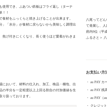
も使用でき、ぶあつい鉄板はフライ返し（ターナ
単！！
で食材をふっくらと焼き上げることが出来ます。
八尾ってどん
分」「水分」が食材に戻らないから美味しく調理出
て発展し、人
府内9位（平成29
、焦げ付きにくくなり、長く使うほど愛着がわきま
ふるさと＞ 
も広がる踊り
と踊りが、世
なかでも、「
調河内音頭は
大和川から運
お支払い方
とされていま
かける情緒あ
au PAY
場において、材料の仕入れ、加工、検品・梱包、出
か聞くことが
au PAY 残
品の半分を一定程度以上上回る割合の付加価値を生
年9月上旬に
取り扱っております。
内音頭グラン
au PAY
音頭一色のまつ
クレジットカ