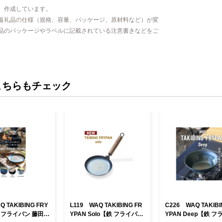
全国でもトッ
、作成しています。
カルシウム、
返礼品の仕様（規格、容量、パッケージ、原材料など）が変
目を浴びてい
品のパッケージやラベルに記載されている注意書きなどをご
茎・根を丸ご
とした歯ざわ
す。
こちらもチェック
Q TAKIBING FRY
L119 WAQ TAKIBING FR
C226 WAQ TAKIBI
 フライパン 藤田金
YPAN Solo【鉄 フライパン
YPAN Deep【鉄 フ