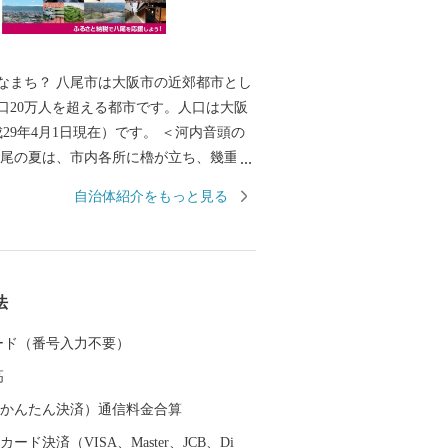
なまち？ 八尾市は大阪市の近郊都市とし
口20万人を超える都市です。人口は大阪
年4月1日現在）です。 ＜河内音頭の
八尾の夏は、市内各所に櫓が立ち、幾重に
の輪へと人々を誘います。河内音頭の歌
自治体紹介をもっと見る
代を超えて八尾の人々を熱くさせます。
河内音頭発祥の地」と伝わる常光寺の正
、室町時代、常光寺再建の折に木材を旧
んだときに歌われた木遣り音頭がルーツ
法
す。流し節とも言われ、ゆったりと語り
ふれるその音頭は、現在では常光寺でし
 カード（番号入力不要）
できません。 また、夏の風物詩として毎
高
盛大に開催される八尾河内音頭まつり。河
プリや大盆踊り大会などが行われ、河内
（auかんたん決済）通信料金合算
りは多くの市民で賑わいます。 ＜歴史
ード決済（VISA、Master、JCB、Di