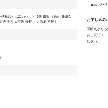
遺産のまち＞
ners、AM
まちです。市
まんねき」と
い鉄板焼くん26㎝セット【鉄 鉄板 炒め鍋 藤田金
お申し込み
り、歴史遺産
チン 調理器具 日本製 長持ち 大阪府 八尾】
方後円墳の心
不明点がある
上もの横穴式
ある質問（FA
せんづか）古
ださい。
＜ものづくり
力と製品開発
国トップシェ
個
じめ、金属製
で、匠の技が
目（平成26
活力にあふれています。 八尾
八尾えだまめ
め、鮮度良好
粒が大きく、
す。近畿有数