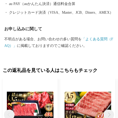
も高いシェアを誇っています。（すでに皆さまの食卓にも、波佐
au PAY（auかんたん決済）通信料金合算
見で作られたやきものがあるかも！？）窯元、棚田、温泉など、
クレジットカード決済（VISA、Master、JCB、Diners、AMEX）
ここでは紹介しきれません。長崎へお越しの際は、ぜひ波佐見町
へお立ち寄りください。
お申し込みに関して
不明点がある場合、お問い合わせの多い質問を
「よくある質問（F
AQ）」
に掲載しておりますのでご確認ください。
この返礼品を見ている人はこちらもチェック