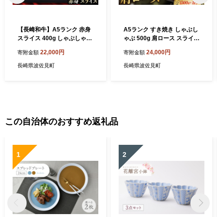
【長崎和牛】A5ランク 赤身
A5ランク すき焼き しゃぶし
スライス 400g しゃぶしゃぶ
ゃぶ 500g 肩ロース スライス
すきやき【肉のあいかわ】
長崎和牛 【肉のあいかわ】
22,000円
24,000円
寄附金額
寄附金額
[NA109] 切り落とし 牛肉 す
[NA49] しゃぶしゃぶ 肉 牛肉
き焼き用 牛肉 モモスライス
赤身 ローススライス すきや
長崎県波佐見町
長崎県波佐見町
赤身 スライス 牛肉 すき焼き
き用 牛肉 スライス しゃぶし
用 牛切り落とし
ゃぶ すらいす
この自治体のおすすめ返礼品
1
2