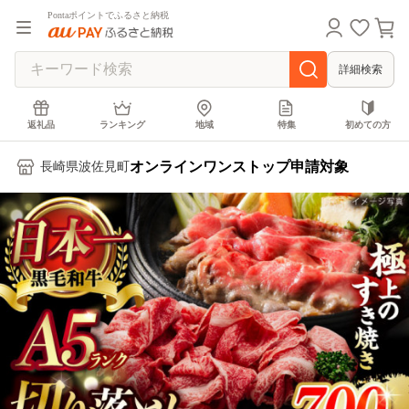
Pontaポイントでふるさと納税
詳細検索
返礼品
ランキング
地域
特集
初めての方
オンラインワンストップ申請対象
長崎県波佐見町