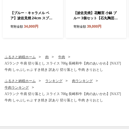
【ブルー・キャラメル ペ
【波佐見焼】花離宮 小鉢 ブ
ア】波佐見焼 24cm スプレ
ルー 3個セット【石丸陶芸】
ッドプレート【一真窯】 [BB
[LB95]
34,000円
39,000円
寄附金額
寄附金額
55]
ふるさと納税ホーム
肉
牛肉
A5ランク 牛肩 切り落とし スライス 700g 長崎和牛【肉のあいかわ】[NA37]
牛肉 しゃぶしゃぶ すき焼き 訳あり 切り落とし 牛肉 きりおとし
ふるさと納税ホーム
ランキング
肉ランキング
牛肉ランキング
A5ランク 牛肩 切り落とし スライス 700g 長崎和牛【肉のあいかわ】[NA37]
牛肉 しゃぶしゃぶ すき焼き 訳あり 切り落とし 牛肉 きりおとし