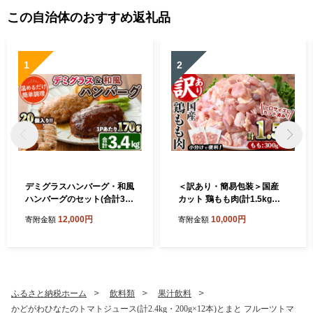
この自治体のおすすめ返礼品
1
2
デミグラスハンバーグ・和風
＜訳あり・簡易包装＞国産
ハンバーグのセット(合計3.4
カット 鶏もも肉(計1.5kg・3
kg・170g×各10個) 簡単調理
00g×5P)小分け もも モモ ひ
12,000円
10,000円
寄附金額
寄附金額
温めるだけ デミグラスソー
とくちサイズ 鶏肉 鳥肉 とり
ス 和風おろし 淡路産 玉ねぎ
にく 便利 カラアゲ 煮物 カレ
湯煎 お肉 牛肉 豚肉 鶏肉 ソ
ー 炒め物 惣菜 料理 個包装 B
ース 冷凍 個包装 国産 おかず
BQ キャンプ【V-49】【味鶏
惣菜 レンジアップ レンチン
フーズ】
【C-30】【英楽】
ふるさと納税ホーム
飲料類
果汁飲料
かどがわひなたのトマトジュース(計2.4kg・200g×12本)とまと フルーツトマ