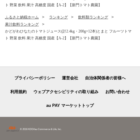
ト 野菜 飲料 果汁 高糖度 国産【A-2】【新門トマト農園】
ふるさと納税ホーム
ランキング
飲料類ランキング
果汁飲料ランキング
かどがわひなたのトマトジュース(計2.4kg・200g×12本)とまと フルーツトマ
ト 野菜 飲料 果汁 高糖度 国産【A-2】【新門トマト農園】
プライバシーポリシー
運営会社
自治体関係者の皆様へ
利用規約
ウェブアクセシビリティの取り組み
お問い合わせ
au PAY マーケットトップ
© 2016 KDDI/au Commerce & Life, Inc.