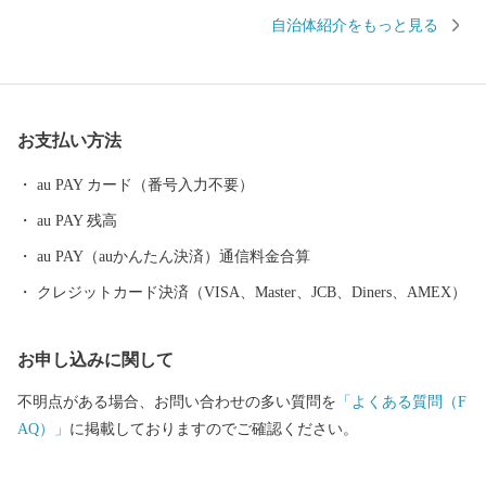
然記念物「カンムリウミスズメ」の世界最大の繁殖地として有名
自治体紹介をもっと見る
です。 宮崎県門川町は、ふるさと納税の対象となる団体として令
和7年10月1日から令和8年9月30日までの間指定されました。
お支払い方法
au PAY カード（番号入力不要）
au PAY 残高
au PAY（auかんたん決済）通信料金合算
クレジットカード決済（VISA、Master、JCB、Diners、AMEX）
お申し込みに関して
不明点がある場合、お問い合わせの多い質問を
「よくある質問（F
AQ）」
に掲載しておりますのでご確認ください。