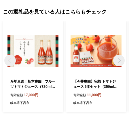
この返礼品を見ている人はこちらもチェック
産地直送！杤本農園 フルー
【今井農園】完熟 トマトジ
ツトマトジュース（720ml×2
ュース 5本セット（350ml×5
本入り）華小町 フルーツト
本）とまと 完熟トマト 野菜
17,000円
11,000円
寄附金額
寄附金額
マト とまと 野菜飲料 贈答 ギ
飲料 野菜ジュース トマト 飲
フト 野菜ジュ—ス トマト
料 完熟トマトジュース
岐阜県下呂市
岐阜県下呂市