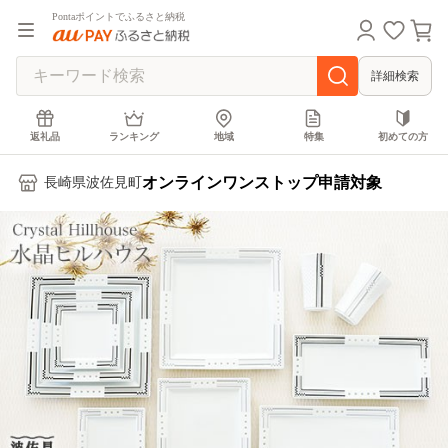
Pontaポイントでふるさと納税
詳細検索
返礼品
ランキング
地域
特集
初めての方
オンラインワンストップ申請対象
長崎県波佐見町