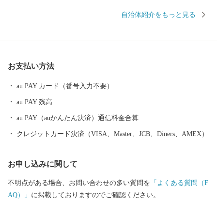
日本の棚田百選に選ばれた「鬼木棚田」にみられるように、豊か
自治体紹介をもっと見る
な自然のなかで、お米やお茶、アスパラガスなどの農畜産業が行
われているほか、400年の歴史を持つ陶磁器産業を中心とした「も
のづくり」の息吹が根付いています。 今なお多くの窯元が集積す
る中尾山には世界最大規模の登り窯跡があり、江戸時代には、こ
お支払い方法
こで焼かれた「くらわんか碗」が全国に出荷され、当時貴重品で
あった磁器を広く普及させるとともに、食文化にも大きな影響を
au PAY カード（番号入力不要）
与えたといわれています。 そして近年においても、日本の食卓を
au PAY 残高
彩るおしゃれで機能的な日用和食器の一大産地として、全国的に
も高いシェアを誇っています。（すでに皆さまの食卓にも、波佐
au PAY（auかんたん決済）通信料金合算
見で作られたやきものがあるかも！？）窯元、棚田、温泉など、
クレジットカード決済（VISA、Master、JCB、Diners、AMEX）
ここでは紹介しきれません。長崎へお越しの際は、ぜひ波佐見町
へお立ち寄りください。
お申し込みに関して
不明点がある場合、お問い合わせの多い質問を
「よくある質問（F
AQ）」
に掲載しておりますのでご確認ください。