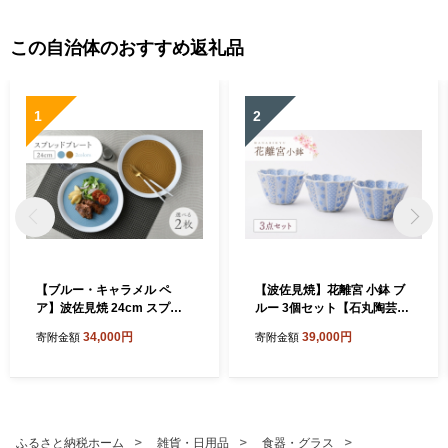
この自治体のおすすめ返礼品
1
2
【ブルー・キャラメル ペ
【波佐見焼】花離宮 小鉢 ブ
ア】波佐見焼 24cm スプレ
ルー 3個セット【石丸陶芸】
ッドプレート【一真窯】 [BB
[LB95]
34,000円
39,000円
寄附金額
寄附金額
55]
ふるさと納税ホーム
雑貨・日用品
食器・グラス