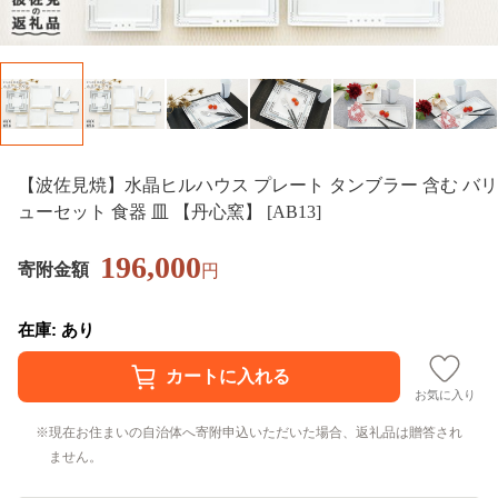
【波佐見焼】水晶ヒルハウス プレート タンブラー 含む バリ
ューセット 食器 皿 【丹心窯】 [AB13]
196,000
寄附金額
円
在庫: あり
お気に入り
現在お住まいの自治体へ寄附申込いただいた場合、返礼品は贈答され
ません。