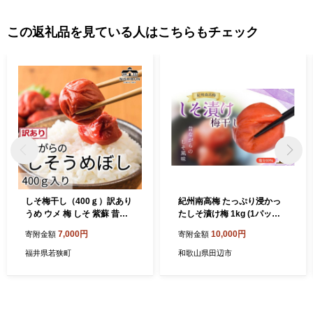
この返礼品を見ている人はこちらもチェック
しそ梅干し（400ｇ）訳あり
紀州南高梅 たっぷり浸かっ
うめ ウメ 梅 しそ 紫蘇 昔な
たしそ漬け梅 1kg (1パック)
がら うめぼし ご飯のお供 お
塩分10％ / 梅干 梅干し うめ
7,000円
10,000円
寄附金額
寄附金額
にぎり お茶漬け 訳アリ 福井
ぼし ウメボシ 梅 うめ ウメ
県 若狭町
南高梅 しそ しそ梅 紫蘇 肉厚
福井県若狭町
和歌山県田辺市
完熟 最高級 ご飯のお供 贈答
ギフト 国産 和歌山県 田辺市
【mae003-2】