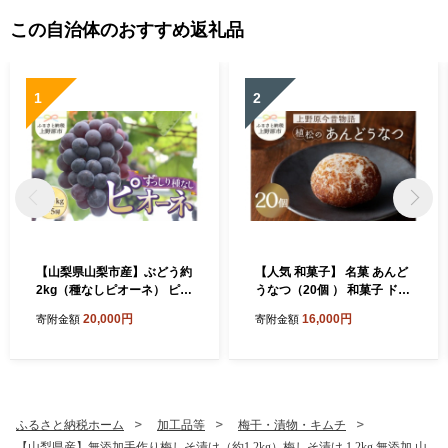
この自治体のおすすめ返礼品
1
2
【山梨県山梨市産】ぶどう約
【人気 和菓子】 名菓 あんど
2kg（種なしピオーネ） ピオ
うなつ（20個 ） 和菓子 ドー
ーネ 種なし 約2kg 2～5房 ぶ
ナツ ドーナッツ お菓子 スイ
20,000円
16,000円
寄附金額
寄附金額
どう 葡萄 ブドウ 黒ぶどう 果
ーツ あんこ 山梨県産 名菓 あ
物 くだもの 山梨 旬 フルーツ
んドーナツ あんどうなつ ギ
デザート 甘い ジューシー お
フト 贈り物 プレゼント 送料
取り寄せ 人気 厳選 山梨県 上
無料 山梨県 上野原市
野原市 送料無料 ※沖縄県・
離島不可
ふるさと納税ホーム
加工品等
梅干・漬物・キムチ
【山梨県産】無添加手作り梅しそ漬け（約1.2kg）梅しそ漬け 1.2kg 無添加 山