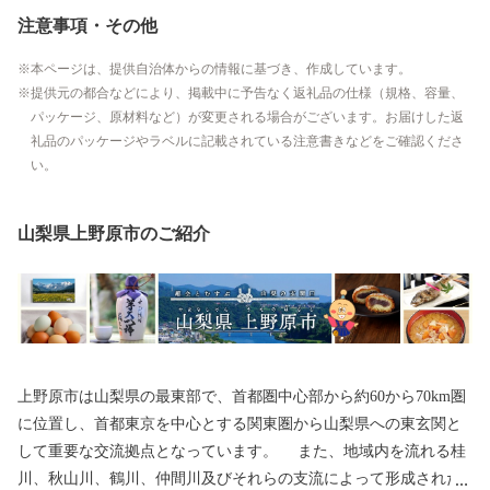
注意事項・その他
本ページは、提供自治体からの情報に基づき、作成しています。
提供元の都合などにより、掲載中に予告なく返礼品の仕様（規格、容量、
パッケージ、原材料など）が変更される場合がございます。お届けした返
礼品のパッケージやラベルに記載されている注意書きなどをご確認くださ
い。
山梨県上野原市のご紹介
上野原市は山梨県の最東部で、首都圏中心部から約60から70km圏
に位置し、首都東京を中心とする関東圏から山梨県への東玄関と
して重要な交流拠点となっています。 また、地域内を流れる桂
川、秋山川、鶴川、仲間川及びそれらの支流によって形成された