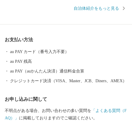
河岸段丘が住民生活の基盤をなしており、山岳・段丘・河川がつ
自治体紹介をもっと見る
くりだす自然環境は、日照時間が長い等様々な自然の特性に恵ま
れています。なお、桂川・秋山川はともに相模川水系であり、神
奈川県における主要な水道供給源となっています。
お支払い方法
au PAY カード（番号入力不要）
au PAY 残高
au PAY（auかんたん決済）通信料金合算
クレジットカード決済（VISA、Master、JCB、Diners、AMEX）
お申し込みに関して
不明点がある場合、お問い合わせの多い質問を
「よくある質問（F
AQ）」
に掲載しておりますのでご確認ください。