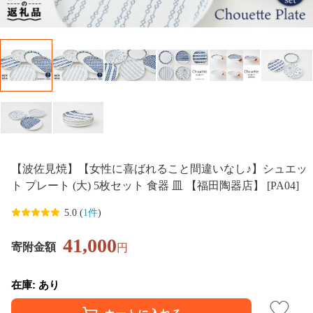
【波佐見焼】【女性に喜ばれること間違いなし♪】シュエッ
ト プレート (大) 5枚セット 食器 皿 【福田陶器店】 [PA04]
5.0 (
1件
)
41,000
寄附金額
円
在庫: あり