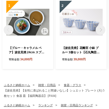
1
2
【ブルー・キャラメル ペ
【波佐見焼】花離宮 小鉢 ブ
ア】波佐見焼 24cm スプレ
ルー 3個セット【石丸陶芸】
ッドプレート【一真窯】 [BB
[LB95]
34,000円
39,000円
寄附金額
寄附金額
55]
ふるさと納税ホーム
雑貨・日用品
食器・グラス
【波佐見焼】【女性に喜ばれること間違いなし♪】シュエット プレート (大) 5
枚セット 食器 皿 【福田陶器店】 [PA04]
ふるさと納税ホーム
ランキング
雑貨・日用品ランキング