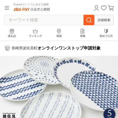
Pontaポイントでふるさと納税
詳細検索
返礼品
ランキング
地域
特集
初めての方
オンラインワンストップ申請対象
長崎県波佐見町