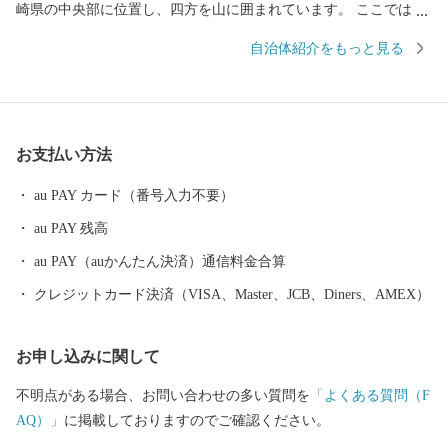
崎県の中央部に位置し、四方を山に囲まれています。 ここでは、
日本の棚田百選に選ばれた「鬼木棚田」にみられるように、豊か
自治体紹介をもっと見る
な自然のなかで、お米やお茶、アスパラガスなどの農畜産業が行
われているほか、400年の歴史を持つ陶磁器産業を中心とした「も
のづくり」の息吹が根付いています。 今なお多くの窯元が集積す
る中尾山には世界最大規模の登り窯跡があり、江戸時代には、こ
お支払い方法
こで焼かれた「くらわんか碗」が全国に出荷され、当時貴重品で
あった磁器を広く普及させるとともに、食文化にも大きな影響を
au PAY カード（番号入力不要）
与えたといわれています。 そして近年においても、日本の食卓を
au PAY 残高
彩るおしゃれで機能的な日用和食器の一大産地として、全国的に
も高いシェアを誇っています。（すでに皆さまの食卓にも、波佐
au PAY（auかんたん決済）通信料金合算
見で作られたやきものがあるかも！？）窯元、棚田、温泉など、
クレジットカード決済（VISA、Master、JCB、Diners、AMEX）
ここでは紹介しきれません。長崎へお越しの際は、ぜひ波佐見町
へお立ち寄りください。
お申し込みに関して
不明点がある場合、お問い合わせの多い質問を
「よくある質問（F
AQ）」
に掲載しておりますのでご確認ください。