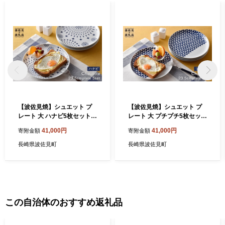
【波佐見焼】シュエット プ
【波佐見焼】シュエット プ
レート 大 ハナビ5枚セット
レート 大 プチプチ5枚セット
食器 皿 【福田陶器店】 [PA1
食器 皿 【福田陶器店】 [PA1
41,000円
41,000円
寄附金額
寄附金額
75]
73]
長崎県波佐見町
長崎県波佐見町
この自治体のおすすめ返礼品