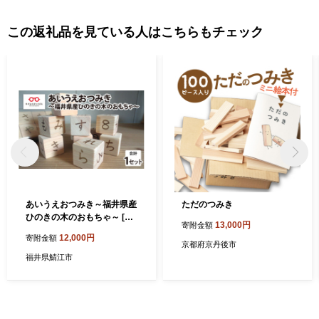
荷額は、府内で4番目（平成26年工業統計調査）の規模となり、ま
すます活力にあふれています。 八尾の特産 ＜八尾えだまめ＞ 八
この返礼品を見ている人はこちらもチェック
尾えだまめは、生産地と大消費地が隣接しているため、鮮度良好
に加え、完熟の状態で出荷できることで粒が大きく、実がしまっ
ていて甘みがあるのが特徴です。近畿有数の収穫量を誇ります。
＜八尾若ごぼう＞ 全国でもトップクラスの出荷量で、食物繊維や
鉄分、カルシウム、ルチンを多く含み、健康食材としても注目を
浴びています。「葉ごぼう」とも呼ばれ、葉・茎・根を丸ごと食
べることができます。しゃきしゃきとした歯ざわりとほのかな苦
味が食卓に春を運びます。
あいうえおつみき～福井県産
ただのつみき
ひのきの木のおもちゃ～ [B-
13,000円
寄附金額
06805]
12,000円
寄附金額
京都府京丹後市
福井県鯖江市