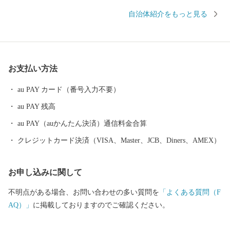
頭の歌と踊りが、世代を超えて八尾の人々を熱くさせます。 なか
自治体紹介をもっと見る
でも、「河内音頭発祥の地」と伝わる常光寺の正調河内音頭は、
室町時代、常光寺再建の折に木材を旧大和川から運んだときに歌
われた木遣り音頭がルーツとされています。流し節とも言われ、
ゆったりと語りかける情緒あふれるその音頭は、現在では常光寺
お支払い方法
でしか聞くことができません。 また、夏の風物詩として毎年9月
上旬に盛大に開催される八尾河内音頭まつり。河内音頭グランプ
au PAY カード（番号入力不要）
リや大盆踊り大会などが行われ、河内音頭一色のまつりは多くの
au PAY 残高
市民で賑わいます。 ＜歴史遺産のまち＞ 八尾市はゆたかな歴史や
文化財を有するまちです。市東部にある高安山山ろくは、地元で
au PAY（auかんたん決済）通信料金合算
「やまんねき」と呼ばれ、古くから人々が暮らす里山であり、歴
クレジットカード決済（VISA、Master、JCB、Diners、AMEX）
史遺産の宝庫です。なかでも、中河内最大の前方後円墳の心合寺
山（しおんじやま）古墳や、200基以上もの横穴式石室墳が集中す
お申し込みに関して
る「高安千塚（たかやすせんづか）古墳群」」は全国的にも知ら
れています。 ＜ものづくりのまち＞ 中小企業を中心に、高度な技
不明点がある場合、お問い合わせの多い質問を
「よくある質問（F
術力と製品開発力を誇る「ものづくりのまち」です。 全国トップ
AQ）」
に掲載しておりますのでご確認ください。
シェアの出荷額で伝統ある歯ブラシ生産をはじめ、金属製品や電
子機器など最先端技術に至るまで、匠の技が光ります。 製造品出