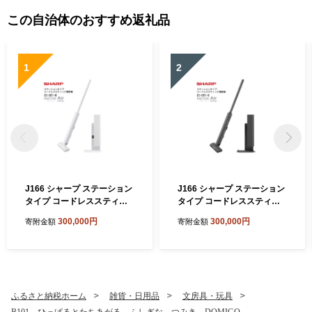
この自治体のおすすめ返礼品
1
2
J166 シャープ ステーション
J166 シャープ ステーション
タイプ コードレススティッ
タイプ コードレススティッ
ク掃除機 EC-CR1-W(ホワイ
ク掃除機 EC-CR1-H(グレー
300,000円
300,000円
寄附金額
寄附金額
ト系)【シャープ 電化製品 家
系)【シャープ 電化製品 家電
電 生活家電 コードレス ステ
生活家電 コードレス スティ
ィック クリーナー 掃除機 紙
ック クリーナー 掃除機 紙パ
パック ステーション ラクテ
ック ステーション ラクティ
ィブエア 薄型 自動ごみ収集
ブエア 薄型 自動ごみ収集 吸
吸引力 絡まない ハンディ 新
引力 絡まない ハンディ 新生
ふるさと納税ホーム
雑貨・日用品
文房具・玩具
生活 正規品 大阪府 八尾市 返
活 正規品 大阪府 八尾市 返礼
B101 ひっぱるとたちあがる ふしぎな つみき DOMIGO