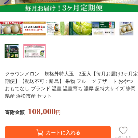
クラウンメロン 規格外特大玉 2玉入【毎月お届け3ヶ月定
期便】【配送不可：離島】 果物 フルーツ デザート おやつ
おもてなし ブランド 温室 温室育ち 濃厚 超特大サイズ 静岡
県産 浜松市産 セット
108,000
寄附金額
円
お気に入り