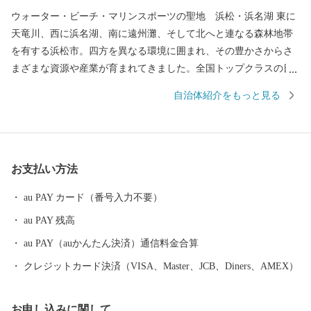
ウォーター・ビーチ・マリンスポーツの聖地 浜松・浜名湖 東に
天竜川、西に浜名湖、南に遠州灘、そして北へと連なる森林地帯
を有する浜松市。四方を異なる環境に囲まれ、その豊かさからさ
まざまな資源や産業が育まれてきました。全国トップクラスの日
照時間、温暖な気候、豊富な水源により発展した農業や水産業の
自治体紹介をもっと見る
ほか、楽器やオートバイ、繊維、食品など、ものづくりの街は生
んだ資源や製品には、日本のみならず世界でも認められる逸品が
数多く存在します。 また、浜名湖ではクルージングやフィッシン
グはもちろん、ウェイクボードや ウインドサーフィンなどさまざ
お支払い方法
まなウォーター・ビーチ・マリンスポーツを楽しむことができ、
自然と一体化する感動も味わうことができます。
au PAY カード（番号入力不要）
au PAY 残高
au PAY（auかんたん決済）通信料金合算
クレジットカード決済（VISA、Master、JCB、Diners、AMEX）
お申し込みに関して