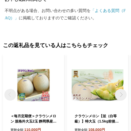
不明点がある場合、お問い合わせの多い質問を
「よくある質問（F
AQ）」
に掲載しておりますのでご確認ください。
この返礼品を見ている人はこちらもチェック
＜毎月定期便＞クラウンメロ
クラウンメロン【並（白等
ン 規格外大玉2玉 静岡県産
級）】特大玉（1.5kg前後）
高級 マスクメロン ＜1年中お
6玉入り 果物 フルーツ メロ
110,000円
108,000円
寄附金額
寄附金額