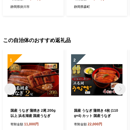
届け＞ 全3回【4012630】
ン青肉 最高峰 上品な甘み と
ろける 柔らかな食感 高級メ
静岡県掛川市
静岡県森町
ロン ブランド ブランドメロ
ン デザート おやつ おもてな
し
この自治体のおすすめ返礼品
1
2
国産 うなぎ 蒲焼き 2尾 200g
国産 うなぎ 蒲焼き 4枚 (110
以上 浜名湖産 国産うなぎ
g×4) カット 国産うなぎ
11,000円
22,000円
寄附金額
寄附金額