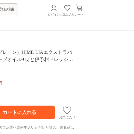
詳細検索
ログイン
お気に入り
カート
方
レーン）HIME-LIAエクストラバ
ブオイル91g と伊予柑ドレッシン
セット 食用油 調味料 サラダ いよかん
ギフト 贈答用
円
お気に入り
の自治体へ寄附申込いただいた場合、返礼品は