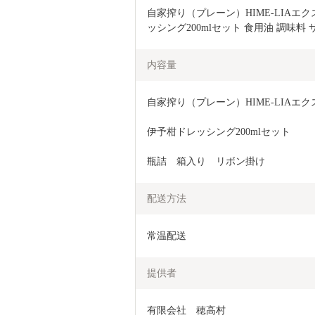
自家搾り（プレーン）HIME-LIAエ
ッシング200mlセット 食用油 調味料
内容量
自家搾り（プレーン）HIME-LIAエ
伊予柑ドレッシング200mlセット
瓶詰　箱入り　リボン掛け
配送方法
常温配送
提供者
有限会社　穂高村