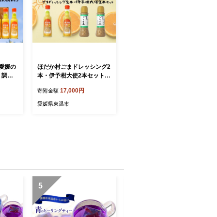
 愛媛の
ほだか村ごまドレッシング2
 調味
本・伊予柑大使2本セット
ダ い
調味料 サラダ いよかん 愛
17,000円
寄附金額
パッチョ
媛産 カルパッチョ ゴマ し
ゃぶしゃぶ そうめん 和え物
愛媛県東温市
鍋 つけだれ
5
6