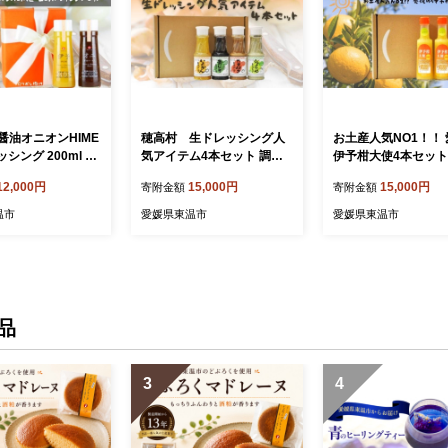
醤油オニオンHIME
穂高村 生ドレッシング人
お土産人気NO1！！
ッシング 200ml 2
気アイテム4本セット 調味
伊予柑大使4本セット
調味料 サラダ い
料 サラダ 伊予柑 いよかん
料 ドレッシング サラ
12,000円
15,000円
15,000円
寄附金額
寄附金額
たまねぎ 愛媛産
青じそ 玉ねぎ オニオン ジ
よかん 愛媛産 カル
ェノベーゼ 詰め合わせ
温市
愛媛県東温市
愛媛県東温市
品
3
4