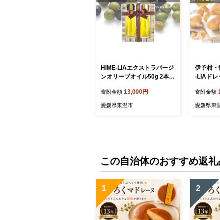
HIME-LIAエクストラバージ
伊予柑・
ンオリーブオイル50g 2本セ
-LIAドレ
ット：自家搾り（プレー
本セット 
13,000円
寄附金額
寄附金額
ン）＆イヨカンフレーバー
よかん 
食用油 油 いよかん 伊予柑
愛媛県東温市
愛媛県東
フレーバーオイル サラダ イ
タリアン フレンチ ギフト
プレゼント 贈答用 プチギフ
ト
この自治体のおすすめ返礼
1
2