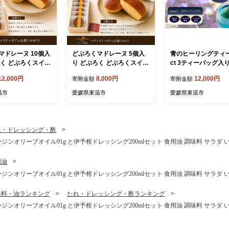
マドレーヌ 10個入
どぶろくマドレーヌ 5個入
青のヒーリングティー 
ろく どぶろくスイー
り どぶろく どぶろくスイー
ct 3ティーバッグ入
ーヌ 焼き菓子 洋
ツ マドレーヌ 焼き菓子 洋
ん風味・レモングラ
12,000円
8,000円
12,000円
寄附金額
寄附金額
装 おやつ ギフト
菓子 個包装 おやつ ギフト
味・ハイビスカス風味
媛県 東温市 ふる
手土産 愛媛県 東温市 ふる
ブティー バタフライ
温市
愛媛県東温市
愛媛県東温市
 ご当地スイーツ 酒
さと納税 ご当地スイーツ 酒
ンカフェイン 愛媛県
ツ 発酵食品
粕スイーツ 発酵食品
ギフト おしゃれ フ
ニック おうちカフェ
クス 美容 健康 ふる
れ・ドレッシング・酢
税
ジンオリーブオイル91g と伊予柑ドレッシング200mlセット 食用油 調味料 サラダ 
用油
ジンオリーブオイル91g と伊予柑ドレッシング200mlセット 食用油 調味料 サラダ 
味料・油ランキング
たれ・ドレッシング・酢ランキング
ジンオリーブオイル91g と伊予柑ドレッシング200mlセット 食用油 調味料 サラダ 