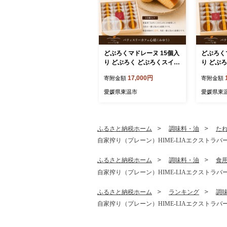
どぶろくマドレーヌ 15個入
どぶろく
り どぶろく どぶろくスイー
り どぶ
ツ マドレーヌ 焼き菓子 洋
ツ マドレ
17,000円
寄附金額
寄附金額
菓子 個包装 おやつ ギフト
菓子 個包
手土産 愛媛県 東温市 ふる
手土産 愛
愛媛県東温市
愛媛県東
さと納税 ご当地スイーツ 酒
さと納税
粕スイーツ 発酵食品
粕スイー
ふるさと納税ホーム
調味料・油
た
自家搾り（プレーン）HIME-LIAエクストラバー
ふるさと納税ホーム
調味料・油
食
自家搾り（プレーン）HIME-LIAエクストラバー
ふるさと納税ホーム
ランキング
調
自家搾り（プレーン）HIME-LIAエクストラバー