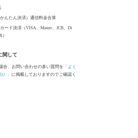
高
（auかんたん決済）通信料金合算
ード決済（VISA、Master、JCB、Di
EX）
に関して
場合、お問い合わせの多い質問を
「よく
Q）」
に掲載しておりますのでご確認く