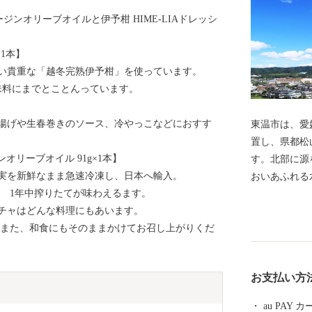
ージンオリーブオイルと伊予柑 HIME-LIAドレッシ
×1本】
い貴重な「越冬完熟伊予柑」を使っています。
味料にまでとことんっています。
揚げや生春巻きのソース、冷やっこなどにおすす
東温市は、愛
置し、県都松
ンオリーブオイル 91g×1本】
す。北部に源
実を新鮮なまま急速冷凍し、日本へ輸入。
おいあふれる
、 1年中搾りたてが味わえるます。
ヶ嶺連峰県立
チャはどんな料理にもあいます。
り、棚田や渓
 また、和食にもそのままかけてお召し上がりくだ
す。また、常
ジカル俳優の
秋祭り行事な
お支払い方
も数多く保存
づくアートの
au PAY