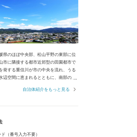
媛県のほぼ中央部、松山平野の東部に位
山市に隣接する都市近郊型の田園都市で
を発する重信川が市の中央を流れ、うる
水辺空間に恵まれるとともに、南部の皿
自然公園は、東部の霊峰石鎚山系と連な
自治体紹介をもっと見る
谷を有する里山が自然美を形成していま
設のミュージカル劇場ではプロのミュー
演劇が１年中行われていたり、地域では
どの無形民俗文化財が、住民の手で現在
法
されているなど、芸術・文化・歴史が息
まちとしても近年注目されております。
 カード（番号入力不要）