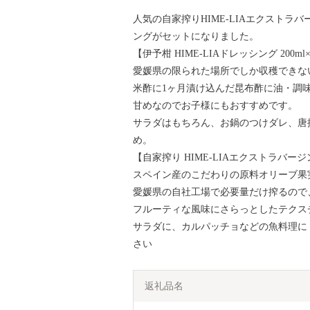
人気の自家搾りHIME-LIAエクストラバ
ングがセットになりました。
【伊予柑 HIME-LIAドレッシング 200ml
愛媛県の限られた場所でしか収穫できな
米酢に1ヶ月漬け込んだ昆布酢に油・調
甘めなのでお子様にもおすすめです。
サラダはもちろん、お鍋のつけダレ、唐
め。
【自家搾り HIME-LIAエクストラバージ
スペイン産のこだわりの原料オリーブ果
愛媛県の自社工場で必要量だけ搾るので
フルーティな風味にさらっとしたテクス
サラダに、カルパッチョなどの魚料理に
さい
返礼品名