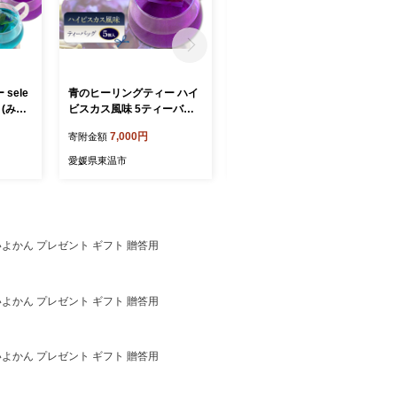
sele
青のヒーリングティー ハイ
青のヒーリングティー レモ
り(みか
ビスカス風味 5ティーバッ
ングラス風味 5ティーバッ
ス風
グ入り ハーブティー バタフ
グ入り ハーブティー バタフ
7,000円
7,000円
寄附金額
寄附金額
) ハー
ライピー ノンカフェイン テ
ライピー ノンカフェイン テ
ピー ノ
ィーバッグ 愛媛県 東温 ギ
ィーバッグ 愛媛県 東温 ギ
愛媛県東温市
愛媛県東温市
 東温
フおしゃれ フォトジェニッ
フおしゃれ フォトジェニッ
ォトジェ
ク おうちカフェ ハーブ リ
ク おうちカフェ ハーブ リ
 リラッ
ラックス 美容 健康 ふるさ
ラックス 美容 健康 ふるさ
さと納
と納税
と納税
いよかん プレゼント ギフト 贈答用
いよかん プレゼント ギフト 贈答用
いよかん プレゼント ギフト 贈答用