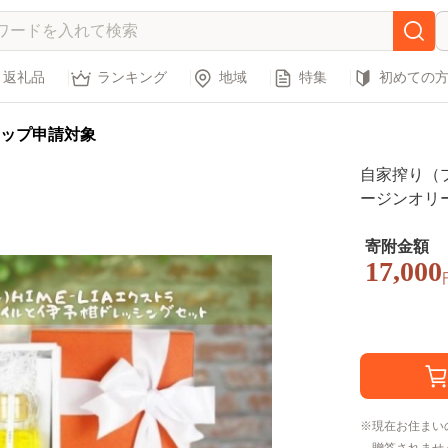
返礼品
ランキング
地域
特集
初めての
ップ申請対象
自家搾り（プ
ージンオリー
グ200ml
プレゼント 
寄附金額
17,000
現在お住まい