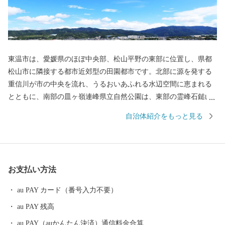
東温市は、愛媛県のほぼ中央部、松山平野の東部に位置し、県都
松山市に隣接する都市近郊型の田園都市です。北部に源を発する
重信川が市の中央を流れ、うるおいあふれる水辺空間に恵まれる
とともに、南部の皿ヶ嶺連峰県立自然公園は、東部の霊峰石鎚山
系と連なり、棚田や渓谷を有する里山が自然美を形成していま
自治体紹介をもっと見る
す。また、常設のミュージカル劇場ではプロのミュージカル俳優
の演劇が１年中行われていたり、地域では秋祭り行事などの無形
民俗文化財が、住民の手で現在も数多く保存されているなど、芸
術・文化・歴史が息づくアートのまちとしても近年注目されてお
お支払い方法
ります。
au PAY カード（番号入力不要）
au PAY 残高
au PAY（auかんたん決済）通信料金合算