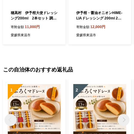
穂高村 伊予柑大使ドレッシ
伊予柑・醤油オニオンHIME-
ング200ml 2本セット 調味
LIAドレッシング 200ml 2本
料 サラダ いよかん 愛媛産 カ
セット 調味料 サラダ いよか
11,000円
12,000円
寄附金額
寄附金額
ルパッチョ
ん たまねぎ 愛媛産
愛媛県東温市
愛媛県東温市
この自治体のおすすめ返礼品
1
2