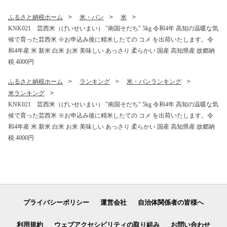
r】【高知県共通返礼品】ギ
一人暮らし〈高知市共通返礼
フト 食べ物
品〉
ふるさと納税ホーム
米・パン
米
KNK021 芸西米（げいせいまい） "南国そだち" 5kg 令和4年 高知の温暖な気
候で育った芸西米 ※お申込み後に精米したての コメ を出荷いたします。令
和4年産 米 新米 白米 お米 美味しい あっさり 柔らかい 国産 高知県産 故郷納
税 4000円
ふるさと納税ホーム
ランキング
米・パンランキング
米ランキング
KNK021 芸西米（げいせいまい） "南国そだち" 5kg 令和4年 高知の温暖な気
候で育った芸西米 ※お申込み後に精米したての コメ を出荷いたします。令
和4年産 米 新米 白米 お米 美味しい あっさり 柔らかい 国産 高知県産 故郷納
税 4000円
プライバシーポリシー
運営会社
自治体関係者の皆様へ
利用規約
ウェブアクセシビリティの取り組み
お問い合わせ