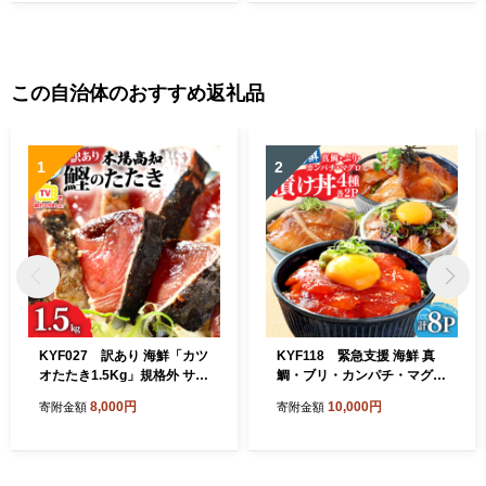
華料理 朝採れ 新鮮野菜 生産
られる 上品 甘さ フルーツ 果
量日本一 温暖気候 安芸市 高
実 果物 ぶどう マスカット デ
知県
ザート おやつ お取り寄せ 福
岡県 久留米市 送料無料_Fg0
12
この自治体のおすすめ返礼品
1
2
KYF027 訳あり 海鮮「カツ
KYF118 緊急支援 海鮮 真
オたたき1.5Kg」規格外 サイ
鯛・ブリ・カンパチ・マグロ
ズ不揃い傷 わけあり 人気 故
の漬け丼セット4種×2P《迷
8,000円
10,000円
寄附金額
寄附金額
郷納税 ランキング 本場 高
子の真鯛を食べて応援 養殖
知 かつおのたたき 返礼品 80
生産業者応援プロジェクト》
00円 冷凍 カツオのタタキ 訳
応援 惣菜 そうざい 冷凍 保存
アリかつおのタタキ【koyof
食 小分け パック 高知 海鮮丼