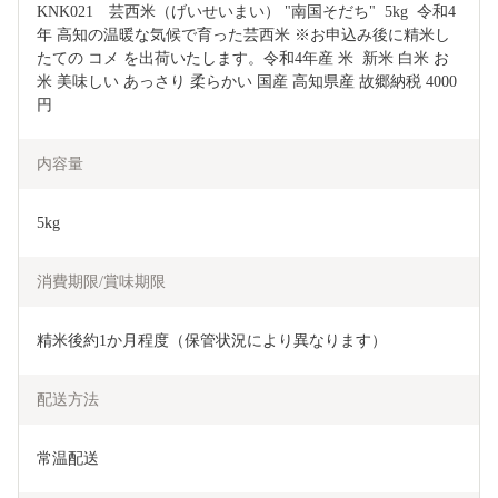
KNK021　芸西米（げいせいまい） "南国そだち"  5kg  令和4
年 高知の温暖な気候で育った芸西米 ※お申込み後に精米し
たての コメ を出荷いたします。令和4年産 米  新米 白米 お
米 美味しい あっさり 柔らかい 国産 高知県産 故郷納税 4000
円
内容量
5kg
消費期限/賞味期限
精米後約1か月程度（保管状況により異なります）
配送方法
常温配送