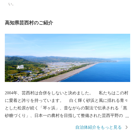
い。
高知県芸西村のご紹介
2004年、芸西村は合併をしないと決めました。 私たちはこの村
に愛着と誇りを持っています。 白く輝く砂浜と風に揺れる青々
とした松原が続く「琴ヶ浜」、昔ながらの製法で伝承される「黒
砂糖づくり」、日本一の農村を目指して整備された芸西平野の
「ビニールハウス群」。 先人たちが築き、守ってきた多くを次
自治体紹介をもっと見る
の世代に受け継ぐため、村民のみなさんと共に工夫して課題に立