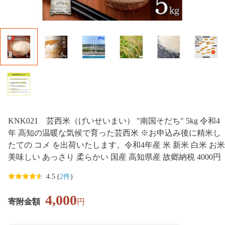
KNK021 芸西米（げいせいまい） "南国そだち" 5kg 令和4
年 高知の温暖な気候で育った芸西米 ※お申込み後に精米し
たての コメ を出荷いたします。令和4年産 米 新米 白米 お米
美味しい あっさり 柔らかい 国産 高知県産 故郷納税 4000円
4.5 (
2件
)
4,000
寄附金額
円