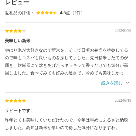
レビュー
4.5
返礼品の評価：
点（2件）
2022/09/20
美味しい新米
やはり米が大好きなので新米を、そして日頃お弁当を持参してる
ので味もコスパも良いものを探してました。先日精米したてのが
届き、炊飯器にて炊きあげたらキラキラで香りだけでも気分が高
揚しました。食べてみても好みの硬さで、冷めても美味しかった
です。無くなる前に再度頼めるといいなと思って美味しく頂いて
ます。
2022/09/18
リピートです!
昨年とても美味しくいただけたので、今年は早めにふるさと納税
しました。高知は新米が早いので得した気分になりますわ。