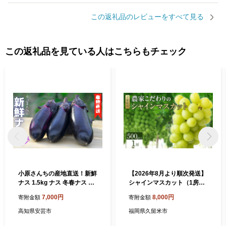
この返礼品のレビューをすべて見る
この返礼品を見ている人はこちらもチェック
小原さんちの産地直送！新鮮
【2026年8月より順次発送】
ナス 1.5kg ナス 冬春ナス 高
シャインマスカット（1房：
知県 安芸市 ハウス栽培 促成
500g以上)_シャインマスカ
7,000円
8,000円
寄附金額
寄附金額
栽培 エコシステム栽培 環境
ット 1房 500g以上 九州 温暖
配慮 農薬削減 天敵昆虫 冷蔵
気候 活かす 農家 こだわり ご
高知県安芸市
福岡県久留米市
保存 ラップ保存 和食 洋食 中
家庭用 先行受付 皮ごと食べ