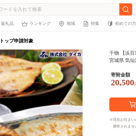
返礼品
ランキング
地域
特集
初めての
トップ申請対象
干物 【浜百
宮城県 気仙沼
ま ほっけ 
寄附金額
20,500
現在お住まい
贈答されませ