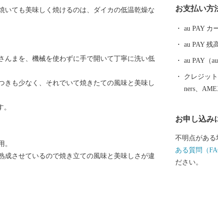
お支払い方
焼いても美味しく焼けるのは、ダイカの低温乾燥な
ヤ，ホタテな
巻。 魚市場
au PAY
や岩井崎，内
au PAY 残
も伝わる金山
さんまを、機械を使わずに手で開いて丁寧に洗い低
す。 また，
au PAY
はもちろん，
クレジットカ
つきも少なく、それでいて焼きたての風味と美味し
ルモンや地元
ners、AM
も持っています。 東日本大震災により
す。
けましたが復
お申し込み
してください
不明点がある
用。
ある質問（FA
熟成させているので焼き立ての風味と美味しさが違
ださい。
。