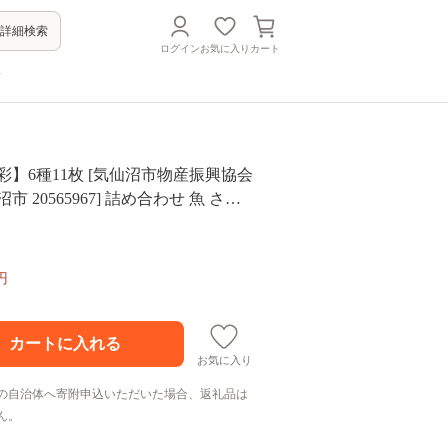
詳細検索
ログイン
お気に入り
カート
方
彩】6種11枚 [気仙沼市物産振興協会
市 20565967] 詰め合わせ 魚 さん
あじ さば
円
お気に入り
の自治体へ寄附申込いただいた場合、返礼品は
ん。