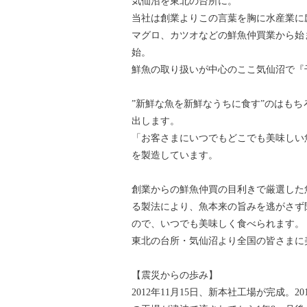
気仙沼を東北の台所に。
当社は創業よりこの言葉を胸に水産業に
マグロ、カツオなどの鮮魚仲買業から始
始。
鮮魚の取り扱いが中心のここ気仙沼で『
”新鮮な魚を新鮮なうちに食す”のはも
出します。
「お客さまにいつでもどこでも美味しい
を製造しています。
創業からの鮮魚仲買の目利きで厳選した
る製法により、魚本来の旨みを逃がさず
ので、いつでも美味しく食べられます。
東北の台所・気仙沼より全国の皆さまに
【震災からの歩み】
2012年11月15日、新本社工場が完成。