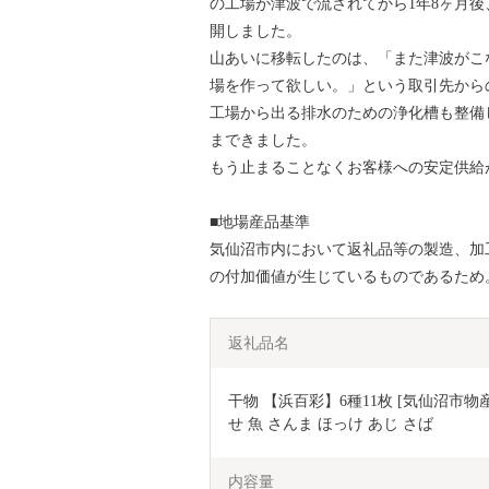
の工場が津波で流されてから1年8ヶ月
開しました。
山あいに移転したのは、「また津波がこ
場を作って欲しい。」という取引先から
工場から出る排水のための浄化槽も整備
まできました。
もう止まることなくお客様への安定供給
■地場産品基準
気仙沼市内において返礼品等の製造、加
の付加価値が生じているものであるため
返礼品名
干物 【浜百彩】6種11枚 [気仙沼市物産振
せ 魚 さんま ほっけ あじ さば
内容量