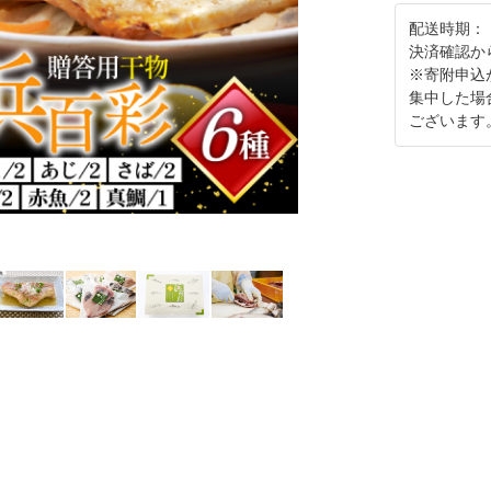
配送時期：
決済確認か
※寄附申込
集中した場
ございます