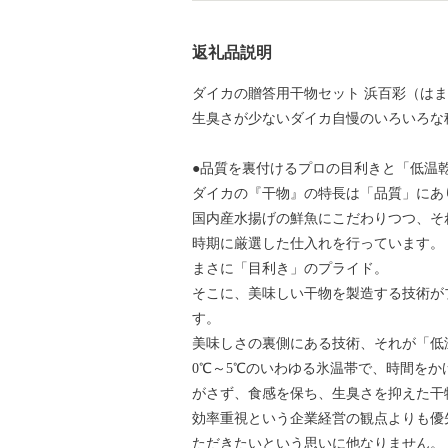
返礼品説明
ダイカの贈答用干物セット 浜百彩（は
生臭さが少ないダイカ自慢のいろいろな
●品質を裏付けるプロの目利きと「低温
ダイカの『干物』の特長は「品質」にあ
国内産水揚げの鮮魚にこだわりつつ、そ
時期に厳選した仕入れを行っています。
まさに「目利き」のプライド。
そこに、美味しい干物を製造する技術が
す。
美味しさの裏側にある技術、それが「低
0℃～5℃のいわゆる氷温帯で、時間を
がさず、食感を保ち、生臭さを抑えた干
効率重視という企業経営の観点よりも優
ただきたいという思いに他なりません。