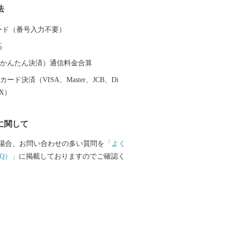
法
ど多くの海産物が所狭しと並ぶ光景は圧
のほかにも，自然景観を活かした唐桑半島
 カード（番号入力不要）
陸部の牧場，平泉の黄金文化を支えたと
高
跡など、多くの観光スポットも魅力で
鮮度抜群の魚介類やフカヒレを使った料理
（auかんたん決済）通信料金合算
Ｂ級グルメとして人気沸騰中の気仙沼ホ
ード決済（VISA、Master、JCB、Di
特産の野菜など，美食の街としての一面
EX）
大きな被害を受
興に向けて歩みを進める気仙沼市を応援
に関して
！！
場合、お問い合わせの多い質問を
「よく
Q）」
に掲載しておりますのでご確認く