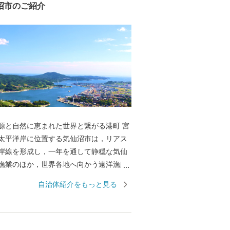
沼市のご紹介
源と自然に恵まれた世界と繋がる港町 宮
太平洋岸に位置する気仙沼市は，リアス
岸線を形成し，一年を通して静穏な気仙
漁業のほか，世界各地へ向かう遠洋漁船
なっています。 水産都市 気仙沼の心臓
自治体紹介をもっと見る
沼市魚市場は，世界の海で漁獲されたマ
，三陸沖で漁獲され，水揚げ量日本一を
オ，気仙沼の代名詞「フカヒレ」の原料
，沿岸域で養殖された牡蠣，ワカメ，ホ