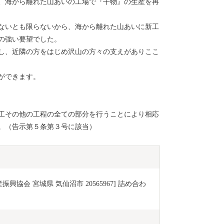
後、海から離れた山あいの工場で『干物』の生産を再
ないとも限らないから、海から離れた山あいに新工
の強い要望でした。
し、近隣の方をはじめ沢山の方々の支えがありここ
ができます。
工その他の工程の全ての部分を行うことにより相応
。（告示第５条第３号に該当）
興協会 宮城県 気仙沼市 20565967] 詰め合わ