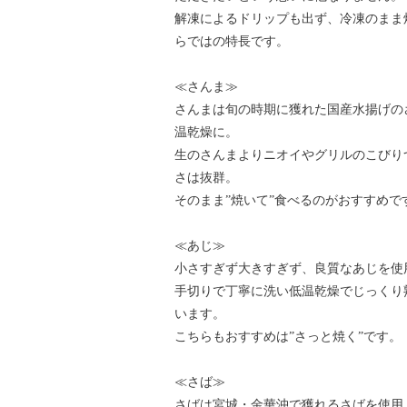
解凍によるドリップも出ず、冷凍のまま
らではの特長です。
≪さんま≫
さんまは旬の時期に獲れた国産水揚げの
温乾燥に。
生のさんまよりニオイやグリルのこびり
さは抜群。
そのまま”焼いて”食べるのがおすすめで
≪あじ≫
小さすぎず大きすぎず、良質なあじを使
手切りで丁寧に洗い低温乾燥でじっくり
います。
こちらもおすすめは”さっと焼く”です。
≪さば≫
さばは宮城・金華沖で獲れるさばを使用