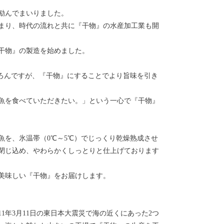
励んでまいりました。
まり、時代の流れと共に『干物』の水産加工業も開
干物』の製造を始めました。
ちろんですが、『干物』にすることでより旨味を引き
魚を食べていただきたい。」という一心で『干物』
魚を、氷温帯（0℃～5℃）でじっくり乾燥熟成させ
閉じ込め、やわらかくしっとりと仕上げております
美味しい『干物』をお届けします。
2011年3月11日の東日本大震災で海の近くにあった2つ