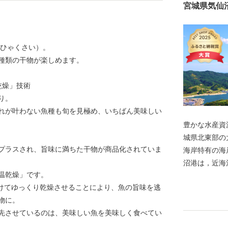
宮城県気仙
まひゃくさい）。
種類の干物が楽しめます。
乾燥」技術
り。
れが叶わない魚種も旬を見極め、いちばん美味しい
豊かな水産資
城県北東部の
プラスされ、旨味に満ちた干物が商品化されていま
海岸特有の海
沼港は，近海
温乾燥」です。
の一大基地と
かけてゆっくり乾燥させることにより、魚の旨味を逃
部である気仙
物に。
グロ類のほか
先させているのは、美味しい魚を美味しく食べてい
誇る生鮮カツ
となるサメ類