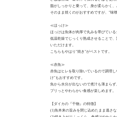
脂がしっかりと乗って、身が柔らかく、
そのまま焼くのがおすすめですが、”味
≪ほっけ≫
ほっけは魚体が肉厚で丸みを帯びている
低温乾燥でじっくり熟成させることで、
いただけます。
こちらもやはり”焼き”がベストです。
≪赤魚≫
赤魚はヒレを取り除いているので調理しや
け”もおすすめです。
魚から水分が出ないので煮汁も薄まらず
プリっとやわらかい食感が楽しめます。
【ダイカの『干物』の特徴】
(1)魚本来の旨みを閉じ込めたまま逃さ
(2)焼き上がりふっくら、食感はやわら