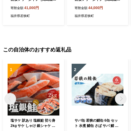
定品］（計120枚）L-LL 雑貨
定品］（計132枚）M 雑貨 日
41,000円
44,000円
寄附金額
寄附金額
日用品 装着パンツ
用品 Mサイズ 装着パンツ
福井県若狭町
福井県若狭町
この自治体のおすすめ返礼品
1
2
塩サケ 訳あり 塩銀鮭 切り身
サバ缶 若狭の鯖缶 6缶 セッ
2kg サケ しゃけ 銀シャケ 規
ト 水煮 鯖缶 さば サバ 鯖 缶
格外 おかず 惣菜 冷凍 魚
缶詰 魚 魚介 魚介類 海鮮 福