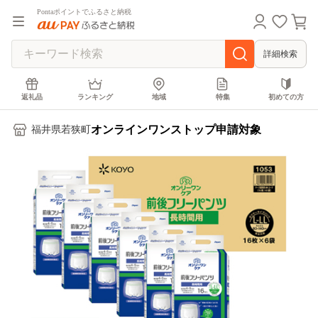
Pontaポイントでふるさと納税
詳細検索
返礼品
ランキング
地域
特集
初めての方
オンラインワンストップ申請対象
福井県若狭町