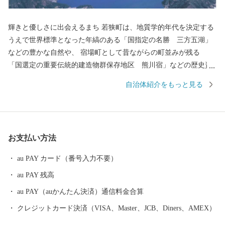
輝きと優しさに出会えるまち 若狭町は、地質学的年代を決定する
うえで世界標準となった年縞のある「国指定の名勝 三方五湖」
などの豊かな自然や、 宿場町として昔ながらの町並みが残る
「国選定の重要伝統的建造物群保存地区 熊川宿」などの歴史資
産を有し、自然と歴史文化が薫る町です。 若狭町では、それら自
自治体紹介をもっと見る
然・歴史の保全と活用に取り組むために、若狭町に想いを寄せて
くださる皆様から広くご寄附（ふるさと納税）を募り、これから
のまちづくりに役立ててまいります。ぜひ「ふるさと納税」制度
を利用して、若狭町を応援してください。
お支払い方法
au PAY カード（番号入力不要）
au PAY 残高
au PAY（auかんたん決済）通信料金合算
クレジットカード決済（VISA、Master、JCB、Diners、AMEX）