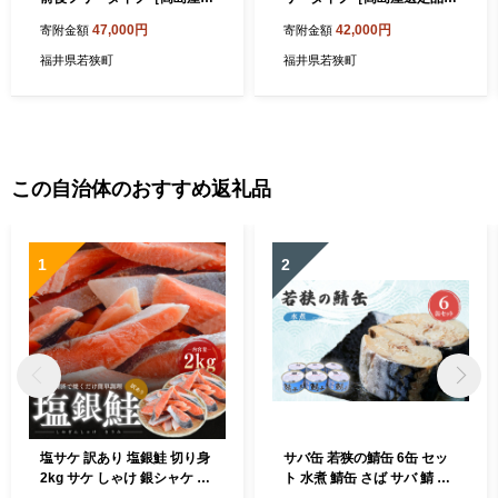
定品］（計144枚）S 雑貨 日
（計108枚）M 雑貨 日用品
47,000円
42,000円
寄附金額
寄附金額
用品 Sサイズ 装着パンツ
Mサイズ 装着パンツ
福井県若狭町
福井県若狭町
この自治体のおすすめ返礼品
1
2
塩サケ 訳あり 塩銀鮭 切り身
サバ缶 若狭の鯖缶 6缶 セッ
2kg サケ しゃけ 銀シャケ 規
ト 水煮 鯖缶 さば サバ 鯖 缶
格外 おかず 惣菜 冷凍 魚
缶詰 魚 魚介 魚介類 海鮮 福