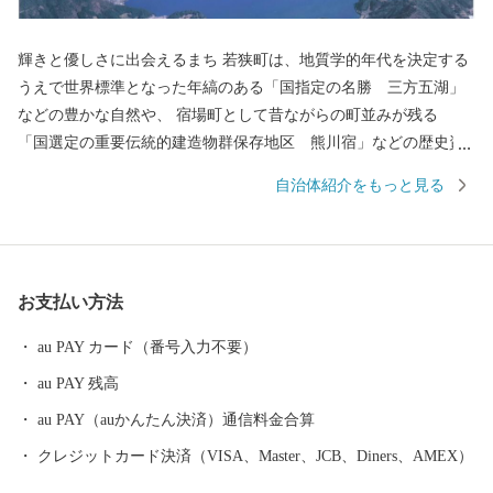
輝きと優しさに出会えるまち 若狭町は、地質学的年代を決定する
うえで世界標準となった年縞のある「国指定の名勝 三方五湖」
などの豊かな自然や、 宿場町として昔ながらの町並みが残る
「国選定の重要伝統的建造物群保存地区 熊川宿」などの歴史資
産を有し、自然と歴史文化が薫る町です。 若狭町では、それら自
自治体紹介をもっと見る
然・歴史の保全と活用に取り組むために、若狭町に想いを寄せて
くださる皆様から広くご寄附（ふるさと納税）を募り、これから
のまちづくりに役立ててまいります。ぜひ「ふるさと納税」制度
を利用して、若狭町を応援してください。
お支払い方法
au PAY カード（番号入力不要）
au PAY 残高
au PAY（auかんたん決済）通信料金合算
クレジットカード決済（VISA、Master、JCB、Diners、AMEX）