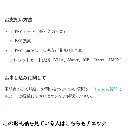
候と大井川を水源とする豊かな水など自然条件に恵まれ、米やい
ちご、茶、みかんなどの農業も豊富です。ぜひ、焼津市の特産品
お支払い方法
をお楽しみください。
au PAY カード（番号入力不要）
au PAY 残高
au PAY（auかんたん決済）通信料金合算
クレジットカード決済（VISA、Master、JCB、Diners、AMEX）
お申し込みに関して
不明点がある場合、お問い合わせの多い質問を
「よくある質問（F
AQ）」
に掲載しておりますのでご確認ください。
この返礼品を見ている人はこちらもチェック