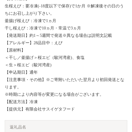
生桜えび：要冷凍(-18度以下で保存)で1か月 ※解凍後その日のう
ちにお召し上がり下さい。
釜揚げ桜えび：冷凍で1ヵ月
干し桜えび：冷凍で10ヵ月・常温で3ヵ月
【発送期日】約1～5週間で発送※異なる場合は説明文記載
【アレルギー】28品目中：えび
【原材料】
＜干し／釜揚げ＞桜エビ（駿河湾産)、食塩
＜生＞桜エビ（駿河湾産)
【申込期日】通年
【注意事項・その他】※ご寄附いただいた翌月より初回発送とな
ります。
※時期により内容等が変更になる場合がございます。
【配送方法】冷凍
【提供元】有限会社サスイゲタフード
返礼品名