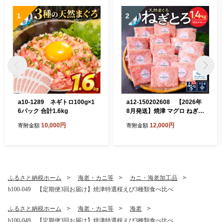
1
2
a10-1289 ネギトロ100g×1
a12-150202608 【2026年
6パック 合計1.6kg
8月発送】焼津 マグロ ねぎと
ろ セット S4
10,000円
12,000円
寄附金額
寄附金額
ふるさと納税ホーム
海老・カニ等
カニ・海老加工品
b100-049 【定期便3回お届け】焼津特選桜えび3種類食べ比べ
ふるさと納税ホーム
海老・カニ等
海老
b100-049 【定期便3回お届け】焼津特選桜えび3種類食べ比べ