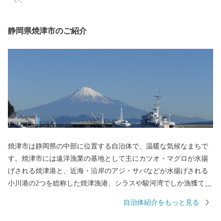
い。
静岡県焼津市のご紹介
焼津市は静岡県の中部に位置する自治体で、温暖な気候なまちで
す。焼津市には遠洋漁業の基地として主にカツオ・マグロが水揚
げされる焼津港と、近海・沿岸のアジ・サバなどが水揚げされる
小川港の2つを総称した焼津漁港、シラスや駿河湾でしか漁獲でき
ないサクラエビが水揚げされる大井川港があります。そのため、
自治体紹介をもっと見る
焼津では水産加工業も全国屈指の生産地となっており、カツオ節
など様々な種類の水産物を特産品としています。また、温暖な気