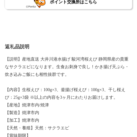
ポイント交換所はこちら
返礼品説明
【説明】産地直送 大井川港水揚げ 駿河湾桜えび 静岡県産の貴重
なサクラエビになります。生食お刺身で良し！かき揚げ天ぷら・
炊き込みご飯にも相性抜群です。
【内容】生桜えび：100g×3、釜揚げ桜えび：100g×3、干し桜え
び：25g×3袋 ※以上の内容を3ヶ月にわたりお届けします。
【産地】焼津市内/焼津
【製造】焼津市内
【加工】焼津市内
【天然・養殖】天然：サクラエビ
【賞味期限】