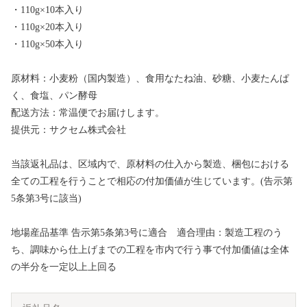
・110g×10本入り
・110g×20本入り
・110g×50本入り
原材料：小麦粉（国内製造）、食用なたね油、砂糖、小麦たんぱ
く、食塩、パン酵母
配送方法：常温便でお届けします。
提供元：サクセム株式会社
当該返礼品は、区域内で、原材料の仕入から製造、梱包における
全ての工程を行うことで相応の付加価値が生じています。(告示第
5条第3号に該当)
地場産品基準 告示第5条第3号に適合 適合理由：製造工程のう
ち、調味から仕上げまでの工程を市内で行う事で付加価値は全体
の半分を一定以上上回る