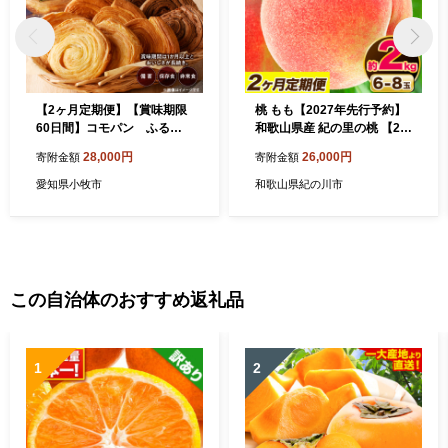
【2ヶ月定期便】【賞味期限
桃 もも【2027年先行予約】
60日間】コモパン ふるさ
和歌山県産 紀の里の桃 【2ヶ
と・デニッシュ 2セット定
月定期便】約2kg (6-8玉入
28,000円
26,000円
寄附金額
寄附金額
期便（計44個）／災害用備
り) 2回 お届け《2027年6月
蓄 保存食 非常食 防災グッズ
中旬-8月中旬頃出荷》 桃 20
愛知県小牧市
和歌山県紀の川市
にも[014K13-T]
27年 先行 桃 先行予約2027
もも2027 白鳳 日川白鳳 八旗
白鳳 清水白桃 川中島白桃 つ
きあかり もも 白鳳 先行予約
もも川中島 もも2027 もも 白
鳳 先行予約 もも 先行予約 も
この自治体のおすすめ返礼品
も 和歌山 もも
1
2