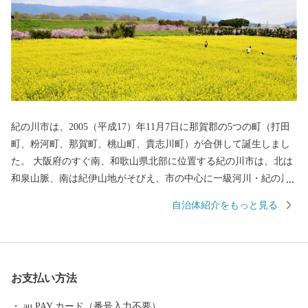
紀の川市は、2005（平成17）年11月7日に那賀郡の5つの町（打田
町、粉河町、那賀町、桃山町、貴志川町）が合併して誕生しまし
た。 大阪府のすぐ南、和歌山県北部に位置する紀の川市は、北は
和泉山脈、南は紀伊山地がそびえ、市の中心に一級河川・紀の川
が流れています。豊かな大地と暖かな気候に恵まれ、豊富な種類
自治体紹介をもっと見る
の農産物が栽培されています。トップブランド「あら川の桃」を
はじめ、いちじく、かき、いちご、キウイフルーツ、はっさくな
ど果物の生産量・品質は日本でもトップクラス。紀の川市は一年
を通しておいしい果物がたくさんあるフルーツ王国です。また、
お支払い方法
ねこの駅長で有名な貴志駅があり、海外からも多くの観光客が訪
れています。
au PAY カード（番号入力不要）