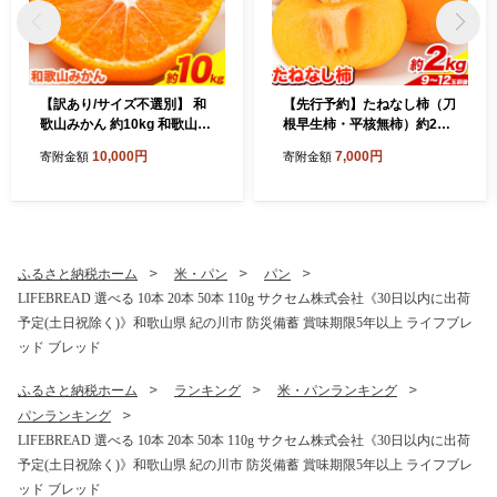
【訳あり/サイズ不選別】 和
【先行予約】たねなし柿（刀
歌山みかん 約10kg 和歌山県
根早生柿・平核無柿）約2kg
産 《11月中旬から1月中旬に
（9～12玉前後）《2026年9
10,000円
7,000円
寄附金額
寄附金額
出荷予定(土日祝除く)》たっ
月中旬-11月上旬頃出荷》 和
ぷり ご家庭用 2L～2S 産地
歌山県 紀の川市 種なし柿 産
直送 みかん 旬 蜜柑 ミカン
地直送 柿 果物 フルーツ 2L
柑橘 果物 フルーツ 和歌山県
～Mサイズ カキ
紀の川市
ふるさと納税ホーム
米・パン
パン
LIFEBREAD 選べる 10本 20本 50本 110g サクセム株式会社《30日以内に出荷
予定(土日祝除く)》和歌山県 紀の川市 防災備蓄 賞味期限5年以上 ライフブレ
ッド ブレッド
ふるさと納税ホーム
ランキング
米・パンランキング
パンランキング
LIFEBREAD 選べる 10本 20本 50本 110g サクセム株式会社《30日以内に出荷
予定(土日祝除く)》和歌山県 紀の川市 防災備蓄 賞味期限5年以上 ライフブレ
ッド ブレッド