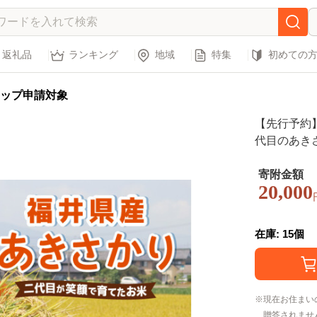
返礼品
ランキング
地域
特集
初めての
ップ申請対象
【先行予約
代目のあきさ
次発送】～
（無洗米）お米
寄附金額
20,000
223_05]
在庫: 15個
現在お住まい
贈答されませ