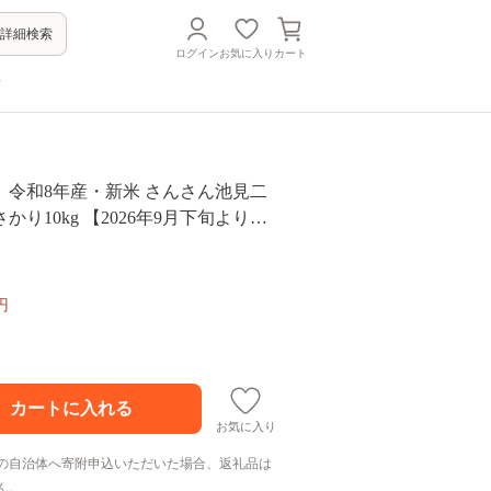
詳細検索
ログイン
お気に入り
カート
方
】令和8年産・新米 さんさん池見二
かり10kg 【2026年9月下旬より順
福井県産米・こだわりの精米対応～
 米 ご飯 福井県産 生活応援 [B-0
円
お気に入り
の自治体へ寄附申込いただいた場合、返礼品は
ん。