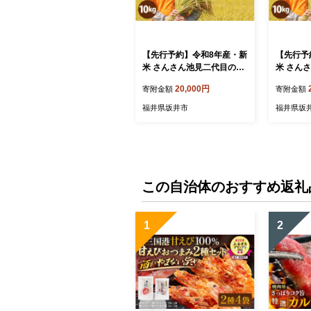
【先行予約】令和8年産・新
【先行予
米 さんさん池見二代目のあ
米 さん
きさかり10kg 【2026年9月
きさかり1
20,000円
寄附金額
寄附金額
下旬より順次発送】～福井
下旬より
県産米・こだわりの精米対
県産米・
福井県坂井市
福井県坂
応～（玄米）お米 米 ご飯
応～（5
福井県産 生活応援 [B-0223
飯 福井県
_04]
23_03]
この自治体のおすすめ返礼
1
2