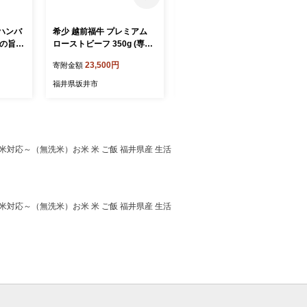
 ハンバ
希少 越前福牛 プレミアム
福井特産 三年子花らっきょ
赤身の旨味
ローストビーフ 350g (専用
極小粒らっきょ 200ｇ×5袋
バーグ
ソース付属) ローストビーフ
化学調味料不使用 『こだわ
23,500円
17,500円
寄附金額
寄附金額
赤身和牛
国産和牛 ブランド牛 赤身和
りの三年掘り栽培』 希少 漬
 個包装
牛 肉 牛 牛肉 惣菜 冷凍 個包
け 国産 漬け物 お漬物 ラッ
福井県坂井市
福井県坂井市
-180
装 贈答 贈り物 ギフト [B-18
キョウ らっきょう [A-0708]
07]
米対応～（無洗米）お米 米 ご飯 福井県産 生活
米対応～（無洗米）お米 米 ご飯 福井県産 生活