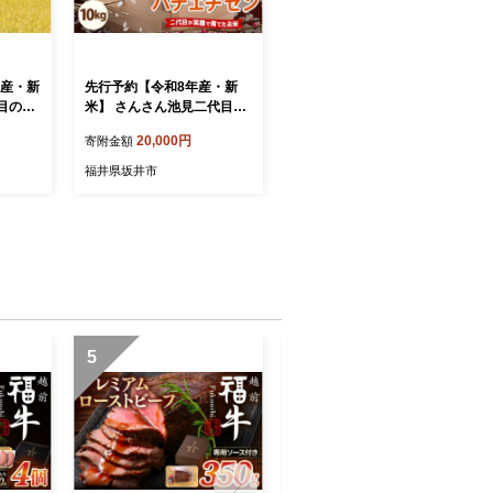
年産・新
先行予約【令和8年産・新
目のあ
米】 さんさん池見二代目の
6年9月
福井県産 ハナエチゼン 10k
20,000円
寄附金額
～福井
g 【2026年8月20日より順
精米対
次発送】 華越前 （無洗米）
福井県坂井市
米 ご
[B-0227_05]
B-02
5
6