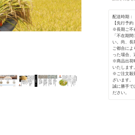
配送時期：
【先行予約・
※長期ご不
「不在期間
い。尚、長
ご都合によ
った場合、
※商品出荷
いたします
※ご注文殺
ざいます。
誠に勝手で
ださい。