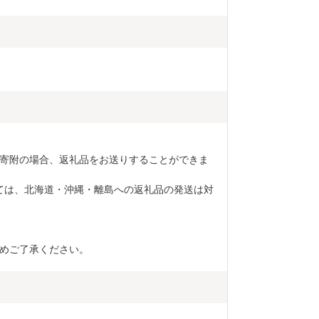
す。 御不明
停止等のご希
(furusato_ta
い。
寄附の場合、返礼品をお送りすることができま
ては、北海道・沖縄・離島への返礼品の発送は対
めご了承ください。