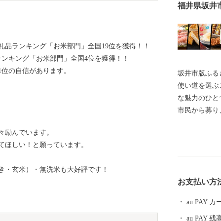
福井県坂井
礼品ランキング「お米部門」全国19位を獲得！！
ランキング「お米部門」全国4位を獲得！！
1位の自信があります。
坂井市版ふるさ
使い道を選ぶ
な魅力のひとつです。 坂井市で
市民から募り、 その決定にまで市民の意思を
るという全国
々励んでいます。
礼品を選ぶと
てほしい！と願っています。
使い道を選んでみません
ことは、あな
づき・玄米）・無洗米も大好評です！
歩になるかもしれません。
お支払い方
ール】 坂井市は福井県の北部に位置し、県内随一の穀
倉地帯である
au PAY
と”です！(
au PAY 残