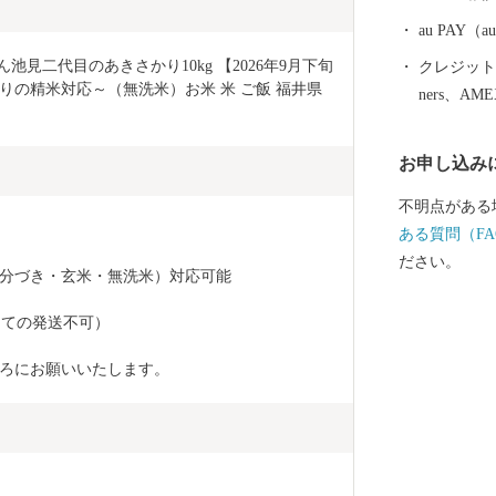
故郷です。) その他、若狭牛、甘えび、越前がに、花
らっきょう、
au PAY
ており、地場
池見二代目のあきさかり10kg 【2026年9月下旬
クレジットカ
シェアの80％を占め
の精米対応～（無洗米）お米 米 ご飯 福井県
ners、AM
坊」に代表さ
る「丸岡城」な
お申し込み
笑顔になれる
願いします。 〈プライバシーポリシー（個人情報保護
不明点がある
方針）につい
ある質問（FA
坂井市が責任
ださい。
5分づき・玄米・無洗米）対応可能
場合を除き、
とはございま
分けての発送不可）
情報は、商品
納税の使い道
ろにお願いいたします。
ふるさと納税
るさと納税に
だき、その手
ット等の資料