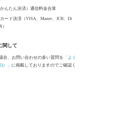
越前そば、油揚げなど豊かな食に恵まれ
（auかんたん決済）通信料金合算
産業である越前織による織マークは国内
ード決済（VISA、Master、JCB、Di
ております。 また、景勝地「東尋
EX）
れる海岸線や現存十二天守として知られ
どを有することでも有名です。 心から
に関して
まち坂井市へのご支援のほどよろしくお
場合、お問い合わせの多い質問を
「よく
て〉 お客様からいただいた個人情報は、
Q）」
に掲載しておりますのでご確認く
をもって管理し、関係法令で定められた
第三者に譲渡したり、提供したりするこ
せん。なお、お客様からいただいた個人
の発送、事務連絡、いただいたふるさと
に関する報告、坂井市が主催・出展する
関連イベント情報の提供及び坂井市のふ
関する情報提供のために使用させていた
段として、電子メールの配信やパンフレ
の郵送をさせていただくことがありま