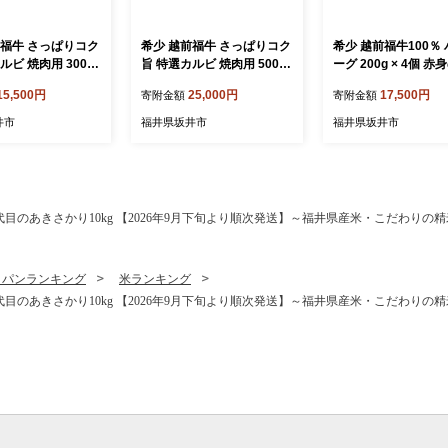
前福牛 さっぱりコク
希少 越前福牛 さっぱりコク
希少 越前福牛100％
ルビ 焼肉用 300g
旨 特選カルビ 焼肉用 500g
ーグ 200g × 4個 
き肉 国産牛ブランド
焼肉 焼き肉 国産牛ブランド
たっぷり！ 和牛ハン
15,500円
25,000円
17,500円
寄附金額
寄附金額
牛 かるび 肉 牛 牛
牛 赤身和牛 かるび 肉 牛 牛
国産牛 ブランド牛 
贈答 贈り物 ギフト
肉 冷凍 贈答 贈り物 ギフト
肉 牛 牛肉 惣菜 冷凍
井市
福井県坂井市
福井県坂井市
[B-1806]
贈答 贈り物 ギフト [A
6]
目のあきさかり10kg 【2026年9月下旬より順次発送】～福井県産米・こだわりの精
・パンランキング
米ランキング
目のあきさかり10kg 【2026年9月下旬より順次発送】～福井県産米・こだわりの精