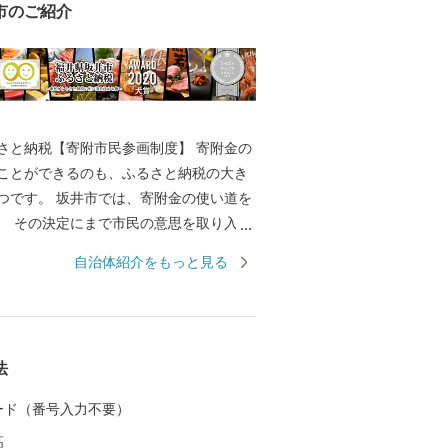
市のご紹介
と納税【寄附市民参画制度】 寄附金の
ことができるのも、ふるさと納税の大き
は、寄附金の使い道を
取り入れ
で唯一の取り組みを行っております。 返
自治体紹介をもっと見る
きのように、ワクワクしながら寄附金の
か？ 寄附金の使い道を考える
たの好きな”ふるさと”を元気にする第一
 【福井県坂井市のプロフィ
法
坂井平野が広がる”コシヒカリのふるさ
 カード（番号入力不要）
同市丸岡町はコシヒカリ開発者 石墨博士の
高