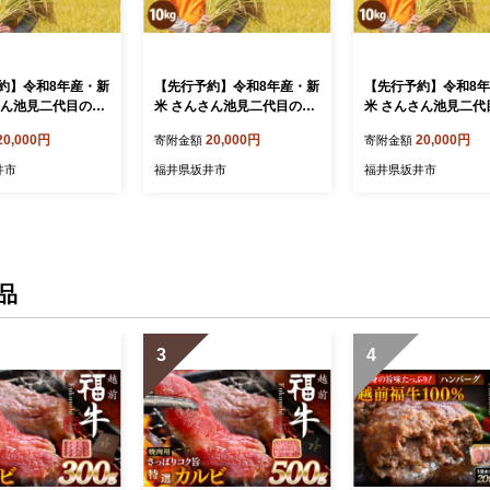
約】令和8年産・新
【先行予約】令和8年産・新
【先行予約】令和8
さん池見二代目のあ
米 さんさん池見二代目のあ
米 さんさん池見二代
0kg 【2026年9月
きさかり10kg 【2026年9月
きさかり10kg 【202
20,000円
20,000円
20,000円
寄附金額
寄附金額
順次発送】～福井
下旬より順次発送】～福井
下旬より順次発送】
こだわりの精米対
県産米・こだわりの精米対
県産米・こだわりの
井市
福井県坂井市
福井県坂井市
分づき）お米 米 ご
応～（7分づき）お米 米 ご
応～ （上白米）お米 
産 生活応援 [B-02
飯 福井県産 生活応援 [B-02
飯 福井県産 生活応援 [
23_02]
23_01]
品
3
4