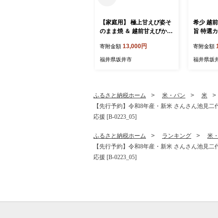
【家庭用】 極上甘えび姿そ
希少 越
のまま焼 ＆ 越前甘えびから
旨 特選カ
揚げせんべいセット [A-780
焼肉 焼
13,000円
寄附金額
寄附金額
6]
牛 赤身和
肉 冷凍 
福井県坂井市
福井県坂
[A-1805]
ふるさと納税ホーム
米・パン
米
【先行予約】令和8年産・新米 さんさん池見二代
応援 [B-0223_05]
ふるさと納税ホーム
ランキング
米
【先行予約】令和8年産・新米 さんさん池見二代
応援 [B-0223_05]