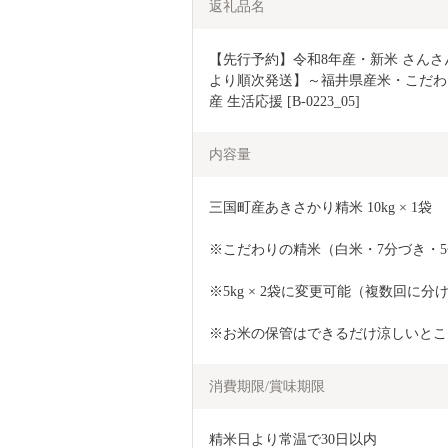
返礼品名
【先行予約】令和8年産・新米 さんさん
より順次発送】～福井県産米・こだわり
産 生活応援 [B-0223_05]
内容量
三国町産あきさかり精米 10kg × 1袋
※こだわりの精米（白米・7分づき・
※5kg × 2袋に変更可能（複数回に
※お米の保管はできるだけ涼しいとこ
消費期限/賞味期限
精米日より常温で30日以内