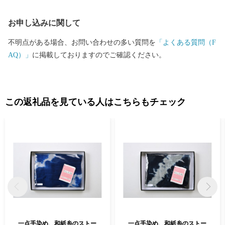
イバシーポリシー（個人情報保護方針）について〉 お客様からい
お申し込みに関して
ただいた個人情報は、坂井市が責任をもって管理し、関係法令で
定められた場合を除き、第三者に譲渡したり、提供したりするこ
不明点がある場合、お問い合わせの多い質問を
「よくある質問（F
とはございません。なお、お客様からいただいた個人情報は、商
AQ）」
に掲載しておりますのでご確認ください。
品の発送、事務連絡、いただいたふるさと納税の使い道に関する
報告、坂井市が主催・出展するふるさと納税関連イベント情報の
提供及び坂井市のふるさと納税に関する情報提供のために使用さ
せていただき、その手段として、電子メールの配信やパンフレッ
この返礼品を見ている人はこちらもチェック
ト等の資料の郵送をさせていただくことがあります。 御不明な点
や、電子メールの配信又は資料の郵送停止等のご希望がございま
したら、ふるさと納税担当(furusato_tax@city.fukui-sakai.lg.jp)まで
ご連絡ください。
一点手染め、和紙糸のストー
一点手染め、和紙糸のストー