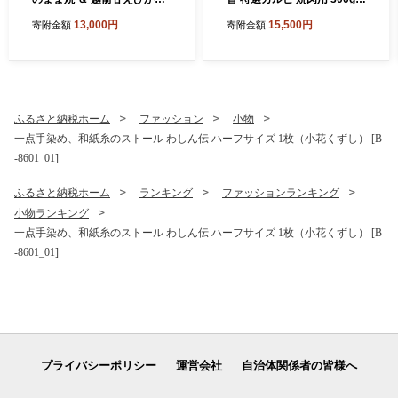
揚げせんべいセット [A-780
焼肉 焼き肉 国産牛ブランド
13,000円
15,500円
寄附金額
寄附金額
6]
牛 赤身和牛 かるび 肉 牛 牛
肉 冷凍 贈答 贈り物 ギフト
[A-1805]
ふるさと納税ホーム
ファッション
小物
一点手染め、和紙糸のストール わしん伝 ハーフサイズ 1枚（小花くずし） [B
-8601_01]
ふるさと納税ホーム
ランキング
ファッションランキング
小物ランキング
一点手染め、和紙糸のストール わしん伝 ハーフサイズ 1枚（小花くずし） [B
-8601_01]
プライバシーポリシー
運営会社
自治体関係者の皆様へ