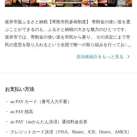
坂井市版ふるさと納税【寄附市民参画制度】 寄附金の使い道を選
ぶことができるのも、ふるさと納税の大きな魅力のひとつです。
坂井市では、寄附金の使い道を市民から募り、 その決定にまで市
民の意思を取り入れるという全国で唯一の取り組みを行っており
ます。 返礼品を選ぶときのように、ワクワクしながら寄附金の使
自治体紹介をもっと見る
い道を選んでみませんか？ 寄附金の使い道を考えることは、あな
たの好きな”ふるさと”を元気にする第一歩になるかもしれませ
ん。 【福井県坂井市のプロフィール】 坂井市は福井県の北部に位
置し、県内随一の穀倉地帯である坂井平野が広がる”コシヒカリの
お支払い方法
ふるさと”です！(同市丸岡町はコシヒカリ開発者 石墨博士の故郷
です。) その他、若狭牛、甘えび、越前がに、花らっきょう、越前
au PAY カード（番号入力不要）
そば、油揚げなど豊かな食に恵まれており、地場産業である越前
au PAY 残高
織による織マークは国内シェアの80％を占めております。 また、
景勝地「東尋坊」に代表される海岸線や現存十二天守として知ら
au PAY（auかんたん決済）通信料金合算
れる「丸岡城」などを有することでも有名です。 心から笑顔にな
クレジットカード決済（VISA、Master、JCB、Diners、AMEX）
れるまち坂井市へのご支援のほどよろしくお願いします。 〈プラ