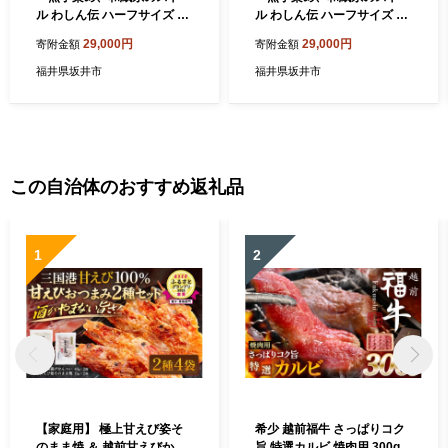
ル わしん伝 ハーフサイズ 1
ル わしん伝 ハーフサイズ 1
枚（藍染め調（ブルー））
枚（藍染め調（紺）） [B-86
29,000円
29,000円
寄附金額
寄附金額
[B-8601_05]
01_06]
福井県坂井市
福井県坂井市
この自治体のおすすめ返礼品
1
2
【家庭用】 極上甘えび姿そ
希少 越前福牛 さっぱりコク
のまま焼 ＆ 越前甘えびから
旨 特選カルビ 焼肉用 300g