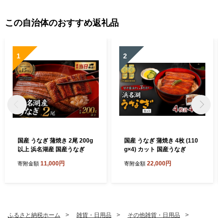
この自治体のおすすめ返礼品
1
2
国産 うなぎ 蒲焼き 2尾 200g
国産 うなぎ 蒲焼き 4枚 (110
以上 浜名湖産 国産うなぎ
g×4) カット 国産うなぎ
11,000円
22,000円
寄附金額
寄附金額
ふるさと納税ホーム
雑貨・日用品
その他雑貨・日用品