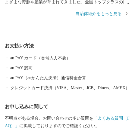
まざまな資源や産業が育まれてきました。全国トップクラスの日
照時間、温暖な気候、豊富な水源により発展した農業や水産業の
自治体紹介をもっと見る
ほか、楽器やオートバイ、繊維、食品など、ものづくりの街は生
んだ資源や製品には、日本のみならず世界でも認められる逸品が
数多く存在します。 また、浜名湖ではクルージングやフィッシン
グはもちろん、ウェイクボードや ウインドサーフィンなどさまざ
お支払い方法
まなウォーター・ビーチ・マリンスポーツを楽しむことができ、
自然と一体化する感動も味わうことができます。
au PAY カード（番号入力不要）
au PAY 残高
au PAY（auかんたん決済）通信料金合算
クレジットカード決済（VISA、Master、JCB、Diners、AMEX）
お申し込みに関して
不明点がある場合、お問い合わせの多い質問を
「よくある質問（F
AQ）」
に掲載しておりますのでご確認ください。