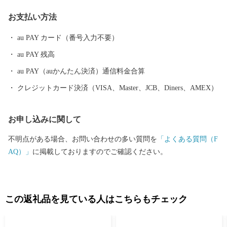
グはもちろん、ウェイクボードや ウインドサーフィンなどさまざ
お支払い方法
まなウォーター・ビーチ・マリンスポーツを楽しむことができ、
自然と一体化する感動も味わうことができます。
au PAY カード（番号入力不要）
au PAY 残高
au PAY（auかんたん決済）通信料金合算
クレジットカード決済（VISA、Master、JCB、Diners、AMEX）
お申し込みに関して
不明点がある場合、お問い合わせの多い質問を
「よくある質問（F
AQ）」
に掲載しておりますのでご確認ください。
この返礼品を見ている人はこちらもチェック