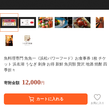
魚料理専門 魚魚一《浜松パワーフード》お食事券 1枚 チケ
ット 浜名湖 うなぎ 刺身 お得 新鮮 魚貝類 贅沢 地酒 焼酎 四
季折々
12,000
寄附金額
円
お気に入り