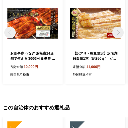
お食事券 うなぎ 浜松市24店
【訳アリ・数量限定】浜名湖
舗で使える 3000円 食事券 補
鰻白焼1本（約250ｇ） ビッ
助券 チケット レストラン 料
グサイズ うなぎ ウナギ 鰻 白
10,000円
11,000円
寄附金額
寄附金額
理屋 鰻 ウナギ 土用の丑の日
焼 白焼き 魚貝類 訳あり 土用
静岡 静岡県 浜松市
の丑の日 静岡県 浜松市
静岡県浜松市
静岡県浜松市
この自治体のおすすめ返礼品
1
2