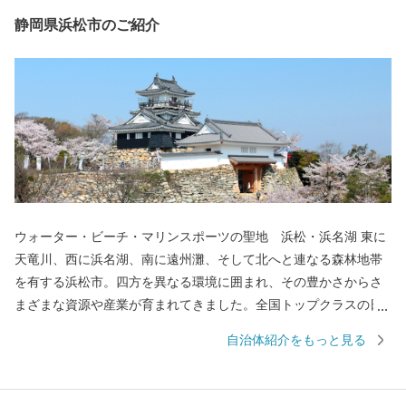
静岡県浜松市のご紹介
ウォーター・ビーチ・マリンスポーツの聖地 浜松・浜名湖 東に
天竜川、西に浜名湖、南に遠州灘、そして北へと連なる森林地帯
を有する浜松市。四方を異なる環境に囲まれ、その豊かさからさ
まざまな資源や産業が育まれてきました。全国トップクラスの日
照時間、温暖な気候、豊富な水源により発展した農業や水産業の
自治体紹介をもっと見る
ほか、楽器やオートバイ、繊維、食品など、ものづくりの街は生
んだ資源や製品には、日本のみならず世界でも認められる逸品が
数多く存在します。 また、浜名湖ではクルージングやフィッシン