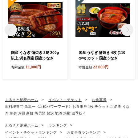
国産 うなぎ 蒲焼き 2尾 200g
国産 うなぎ 蒲焼き 4枚 (110
以上 浜名湖産 国産うなぎ
g×4) カット 国産うなぎ
11,000円
22,000円
寄附金額
寄附金額
ふるさと納税ホーム
イベント・チケット
お食事券
魚料理専門 魚魚一《浜松パワーフード》お食事券 1枚 チケット 浜名湖 うな
ぎ 刺身 お得 新鮮 魚貝類 贅沢 地酒 焼酎 四季折々
ふるさと納税ホーム
ランキング
イベント・チケットランキング
お食事券ランキング