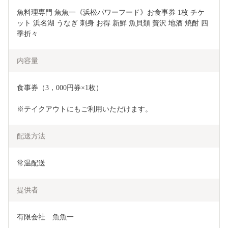
魚料理専門 魚魚一《浜松パワーフード》お食事券 1枚 チケ
ット 浜名湖 うなぎ 刺身 お得 新鮮 魚貝類 贅沢 地酒 焼酎 四
季折々 
内容量
食事券（3，000円券×1枚）
※テイクアウトにもご利用いただけます。
配送方法
常温配送
提供者
有限会社　魚魚一