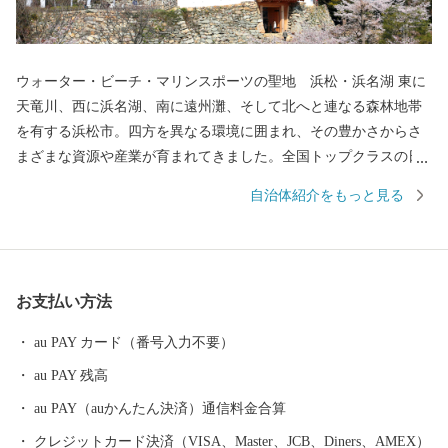
ウォーター・ビーチ・マリンスポーツの聖地 浜松・浜名湖 東に
天竜川、西に浜名湖、南に遠州灘、そして北へと連なる森林地帯
を有する浜松市。四方を異なる環境に囲まれ、その豊かさからさ
まざまな資源や産業が育まれてきました。全国トップクラスの日
照時間、温暖な気候、豊富な水源により発展した農業や水産業の
自治体紹介をもっと見る
ほか、楽器やオートバイ、繊維、食品など、ものづくりの街は生
んだ資源や製品には、日本のみならず世界でも認められる逸品が
数多く存在します。 また、浜名湖ではクルージングやフィッシン
グはもちろん、ウェイクボードや ウインドサーフィンなどさまざ
お支払い方法
まなウォーター・ビーチ・マリンスポーツを楽しむことができ、
自然と一体化する感動も味わうことができます。
au PAY カード（番号入力不要）
au PAY 残高
au PAY（auかんたん決済）通信料金合算
クレジットカード決済（VISA、Master、JCB、Diners、AMEX）