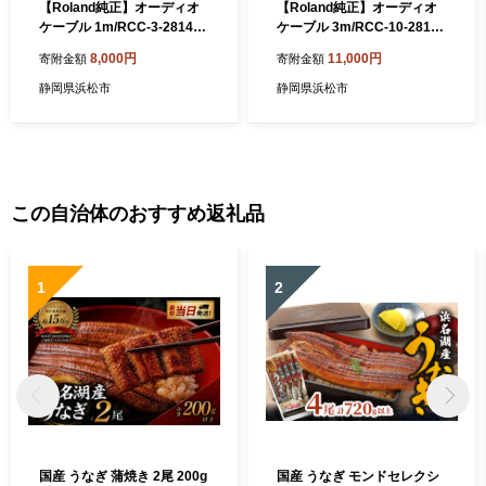
【Roland純正】オーディオ
【Roland純正】オーディオ
ケーブル 1m/RCC-3-2814
ケーブル 3m/RCC-10-2814
【配送不可：離島】 雑貨 日
【配送不可：離島】 雑貨 日
8,000円
11,000円
寄附金額
寄附金額
用品
用品
静岡県浜松市
静岡県浜松市
この自治体のおすすめ返礼品
1
2
国産 うなぎ 蒲焼き 2尾 200g
国産 うなぎ モンドセレクシ