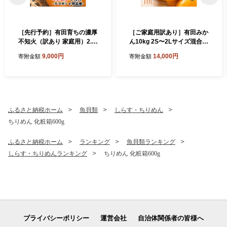
［先行予約］有田育ちの濃厚
［ご家庭用訳あり］有田みか
不知火（訳あり 家庭用）2.5
ん10kg 2S〜2Lサイズ混合
kg［MS40］
［UT152］
9,000円
14,000円
寄附金額
寄附金額
ふるさと納税ホーム
魚貝類
しらす・ちりめん
ちりめん 化粧箱600g
ふるさと納税ホーム
ランキング
魚貝類ランキング
しらす・ちりめんランキング
ちりめん 化粧箱600g
プライバシーポリシー
運営会社
自治体関係者の皆様へ