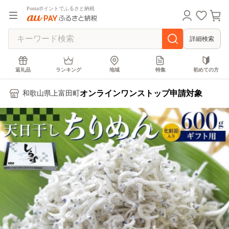
Pontaポイントでふるさと納税
詳細検索
返礼品
ランキング
地域
特集
初めての方
オンラインワンストップ申請対象
和歌山県上富田町