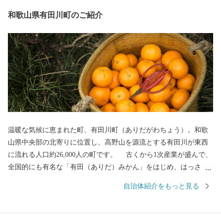
和歌山県有田川町のご紹介
温暖な気候に恵まれた町、有田川町（ありだがわちょう）。和歌
山県中央部の北寄りに位置し、高野山を源流とする有田川が東西
に流れる人口約26,000人の町です。 古くから1次産業が盛んで、
全国的にも有名な「有田（ありだ）みかん」をはじめ、はっさく
や不知火などの柑橘類の生産、日本一の生産量を誇る「ぶどう山
自治体紹介をもっと見る
椒」の栽培が活発に行われるなど、自然に恵まれた町です。また
最近では、個性豊かな飲食店が多く出店されるなど若者が住みや
すい町として、発展を続けています。是非、ふるさと納税で「有