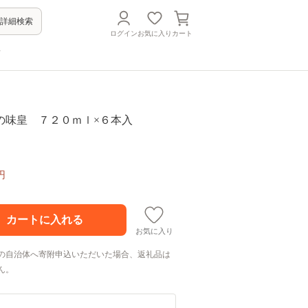
詳細検索
ログイン
お気に入り
カート
方
の味皇 ７２０ｍｌ×６本入
円
お気に入り
の自治体へ寄附申込いただいた場合、返礼品は
ん。