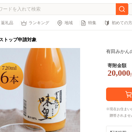
返礼品
ランキング
地域
特集
初めての
ストップ申請対象
有田みかん
寄附金額
20,000
現在お住まい
贈答されませ