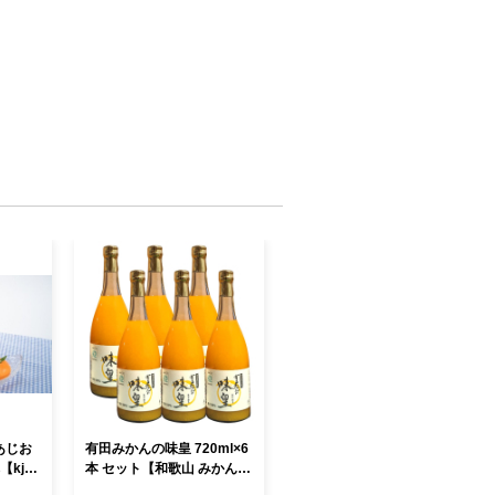
あじお
有田みかんの味皇 720ml×6
kjk1
本 セット【和歌山 みかんジ
ュース ミカンジュース スト