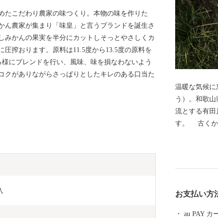
めたこだわり農家の味つくり。本物の味を作りた
かん農家が集まり「味皇」と言うブランドを誕生さ
しみかんの果実を半分にカットしそっとやさしくカ
搾おります。原料は11.5度から13.5度の原料を
になる様にブレンドを行い、風味、味を損なわないよう
コクがありながらさっぱりとしたキレのある口当た
温暖な気候に
う）。和歌山
流とする有田川
す。 古くか
「有田（あり
火などの柑橘
う山椒」の栽
た町です。ま
店されるなど
入
お支払い方
ています。是
援をよろしく
au PAY