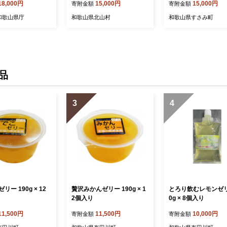
18,000円
15,000円
15,000円
寄附金額
寄附金額
和歌山県庁
和歌山県北山村
和歌山県すさみ町
品
3
4
ー 190g × 12
贅沢みかんゼリー 190g × 1
とろり飲むレモンゼリ
2個入り
0g × 8個入り
11,500円
11,500円
10,000円
寄附金額
寄附金額