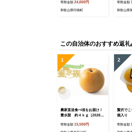
24,000円
寄附金額
寄附金額
和歌山県印南町
和歌山県
この自治体のおすすめ返礼
1
2
農家直送食べ頃をお届け！
贅沢でこゼリ
豊水梨 約４ｋｇ［2026年
個入り
8月中旬以降順次発送］
15,500円
寄附金額
寄附金額