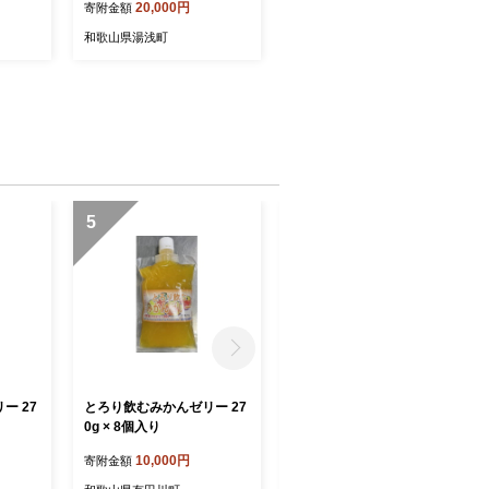
20,000円
寄附金額
レート 無添加 果汁100% 有
田】_ZY6102n
和歌山県湯浅町
5
6
ー 27
とろり飲むみかんゼリー 27
美脚に導く骨盤ケアシュー
0g × 8個入り
ズyui エナメルブラック
（サイズ21.5cm）
10,000円
44,000円
寄附金額
寄附金額