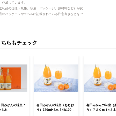
、作成しています。
返礼品の仕様（規格、容量、パッケージ、原材料など）が変
品のパッケージやラベルに記載されている注意書きなどをご
こちらもチェック
 有田みかんの味皇７
有田みかんの味皇（あじお
有田みかんの味皇（
×３本
う）720ml×3本【kjk100
う）７２０ｍｌ×３本【
A】
00A】