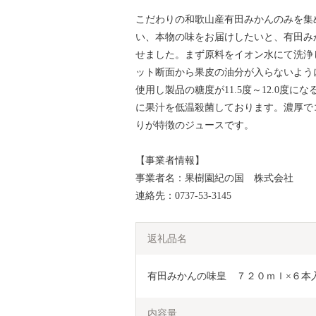
こだわりの和歌山産有田みかんのみを集
い、本物の味をお届けしたいと、有田み
せました。まず原料をイオン水にて洗浄
ット断面から果皮の油分が入らないように圧
使用し製品の糖度が11.5度～12.0度
に果汁を低温殺菌しております。濃厚で
りが特徴のジュースです。
【事業者情報】
事業者名：果樹園紀の国 株式会社
連絡先：0737-53-3145
返礼品名
有田みかんの味皇　７２０ｍｌ×６本
内容量