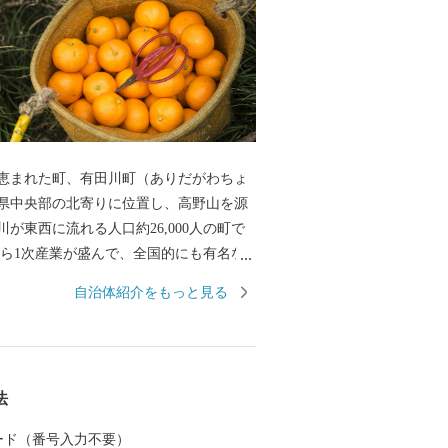
恵まれた町、有田川町（ありだがわちょ
県中央部の北寄りに位置し、高野山を源
が東西に流れる人口約26,000人の町で
ら1次産業が盛んで、全国的にも有名な
だ）みかん」をはじめ、はっさくや不知
自治体紹介をもっと見る
類の生産、日本一の生産量を誇る「ぶど
培が活発に行われるなど、自然に恵まれ
た最近では、個性豊かな飲食店が多く出
若者が住みやすい町として、発展を続け
法
非、ふるさと納税で「有田川町」への応
お願いします。
 カード（番号入力不要）