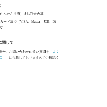
高
（auかんたん決済）通信料金合算
ード決済（VISA、Master、JCB、Di
EX）
に関して
場合、お問い合わせの多い質問を
「よく
Q）」
に掲載しておりますのでご確認く