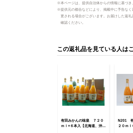
本ページは、提供自治体からの情報に基づき
提供元の都合などにより、掲載中に予告なく
更される場合がございます。お届けした返礼
確認ください。
この返礼品を見ている人は
有田みかんの味皇 ７２０
N201
ｍｌ×６本入【北海道、沖
２０ｍｌ
縄、離島への配送不可】